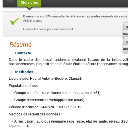
PDF
Mots clés
Bienvenue sur EM-consulte, la référence des professionnels de santé.
Article gratuit.
c
Connectez-vous pour en bénéficier!
vo
Résumé
co
Contexte
Dans le cadre d'un essai randomisé évaluant l'usage de la télésurvei
anticancéreuses, l'objectif de notre étude était de décrire l'observance d'usa
Méthodes
Lieu d’étude: Hôpital Antoine-Béclère, Clamart.
Population d’étude:
- Groupe contrôle : surveillance par journal papier (n=51);
- Groupe d'intervention: webapplication (n=49).
Période d'inclusion: 24/02/2017 au 17/05/2019.
Méthode de recueil des données :
- A l'inclusion : auto-questionnaire (âge, sexe, état de santé, niveau d’é
logement…);