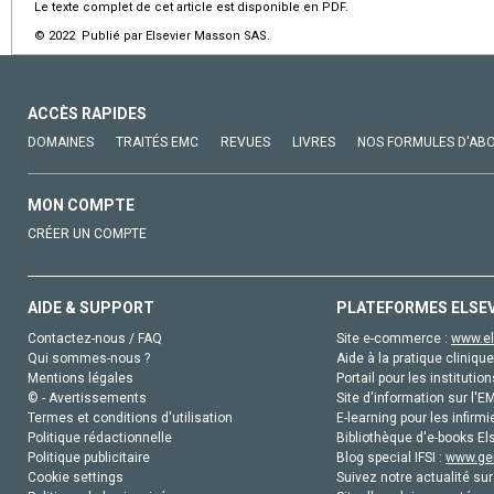
Le texte complet de cet article est disponible en PDF.
© 2022 Publié par Elsevier Masson SAS.
ACCÈS RAPIDES
DOMAINES
TRAITÉS EMC
REVUES
LIVRES
NOS FORMULES D'AB
MON COMPTE
CRÉER UN COMPTE
AIDE & SUPPORT
PLATEFORMES ELSE
Contactez-nous / FAQ
Site e-commerce :
www.el
Qui sommes-nous ?
Aide à la pratique clinique
Mentions légales
Portail pour les institution
© - Avertissements
Site d'information sur l'E
Termes et conditions d'utilisation
E-learning pour les infirmi
Politique rédactionnelle
Bibliothèque d'e-books Els
Politique publicitaire
Blog special IFSI :
www.gen
Cookie settings
Suivez notre actualité sur