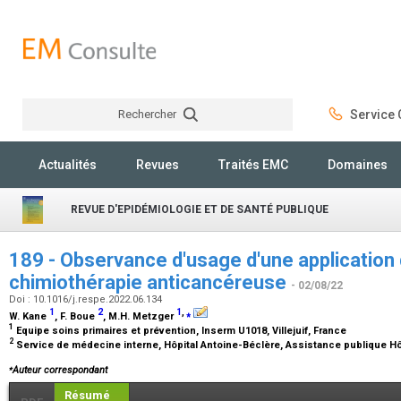
Rechercher
Service C
Rechercher
Actualités
Revues
Traités EMC
Domaines
REVUE D'EPIDÉMIOLOGIE ET DE SANTÉ PUBLIQUE
189 - Observance d'usage d'une application 
chimiothérapie anticancéreuse
- 02/08/22
Doi : 10.1016/j.respe.2022.06.134
1
2
1
,
⁎
W. Kane
, F. Boue
, M.H. Metzger
1
Equipe soins primaires et prévention, Inserm U1018, Villejuif, France
2
Service de médecine interne, Hôpital Antoine-Béclère, Assistance publique Hô
⁎
Auteur correspondant
Résumé