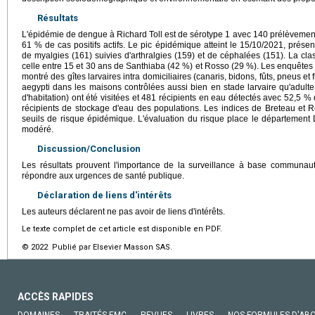
Résultats
L'épidémie de dengue à Richard Toll est de sérotype 1 avec 140 prélèvement
61 % de cas positifs actifs. Le pic épidémique atteint le 15/10/2021, prés
de myalgies (161) suivies d'arthralgies (159) et de céphalées (151). La cla
celle entre 15 et 30 ans de Santhiaba (42 %) et Rosso (29 %). Les enquête
montré des gîtes larvaires intra domiciliaires (canaris, bidons, fûts, pneus e
aegypti dans les maisons contrôlées aussi bien en stade larvaire qu'adulte
d'habitation) ont été visitées et 481 récipients en eau détectés avec 52,5 % 
récipients de stockage d'eau des populations. Les indices de Breteau et 
seuils de risque épidémique. L'évaluation du risque place le départemen
modéré.
Discussion/Conclusion
Les résultats prouvent l'importance de la surveillance à base communauta
répondre aux urgences de santé publique.
Déclaration de liens d'intérêts
Les auteurs déclarent ne pas avoir de liens d'intérêts.
Le texte complet de cet article est disponible en PDF.
© 2022 Publié par Elsevier Masson SAS.
ACCÈS RAPIDES
DOMAINES
TRAITÉS EMC
REVUES
LIVRES
NOS FORMULES D'AB