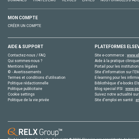
MON COMPTE
CRÉER UN COMPTE
AIDE & SUPPORT
PLATEFORMES ELSE
Contactez-nous / FAQ
Site e-commerce :
www.el
Qui sommes-nous ?
Aide à la pratique clinique
Mentions légales
Portail pour les institution
© - Avertissements
Site d'information sur l'E
Termes et conditions d'utilisation
E-learning pour les infirmi
Politique rédactionnelle
Bibliothèque d'e-books Els
Politique publicitaire
Blog special IFSI :
www.gen
Cookie settings
Suivez notre actualité sur
Politique de la vie privée
Site d'emploi en santé :
e