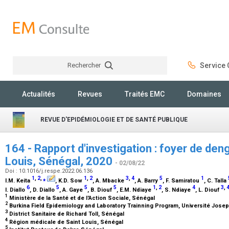
Rechercher
Service C
Rechercher
Actualités
Revues
Traités EMC
Domaines
REVUE D'EPIDÉMIOLOGIE ET DE SANTÉ PUBLIQUE
164 - Rapport d'investigation : foyer de deng
Louis, Sénégal, 2020
- 02/08/22
Doi : 10.1016/j.respe.2022.06.136
1
,
2
,
⁎
1
,
2
3
,
4
5
1
I.M. Keita
, K.D. Sow
, A. Mbacke
, A. Barry
, F. Samiratou
, C. Talla
6
5
5
5
1
,
2
4
3
,
I. Diallo
, D. Diallo
, A. Gaye
, B. Diouf
, E.M. Ndiaye
, S. Ndiaye
, L. Diouf
1
Ministère de la Santé et de l'Action Sociale, Sénégal
2
Burkina Field Epidemiology and Laboratory Trainning Program, Université Jos
3
District Sanitaire de Richard Toll, Sénégal
4
Région médicale de Saint Louis, Sénégal
5