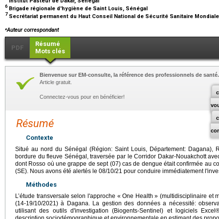
Institut Pasteur de Dakar, Sénégal
6
Brigade régionale d'hygiène de Saint Louis, Sénégal
7
Secrétariat permanent du Haut Conseil National de Sécurité Sanitaire Mondial
⁎
Auteur correspondant
Résumé
PDF
Mots clés
Bienvenue sur EM-consulte, la référence des professionnels de santé.
Article gratuit.
c
Connectez-vous pour en bénéficier!
vo
Résumé
co
Contexte
Situé au nord du Sénégal (Région: Saint Louis, Département: Dagana), Ri
bordure du fleuve Sénégal, traversée par le Corridor Dakar-Nouakchott avec 
dont Rosso où une grappe de sept (07) cas de dengue était confirmée au co
(SE). Nous avons été alertés le 08/10/21 pour conduire immédiatement l'invest
Méthodes
L’étude transversale selon l'approche « One Health » (multidisciplinaire et 
(14-19/10/2021) à Dagana. La gestion des données a nécessité: observat
utilisant des outils d'investigation (Biogents-Sentinel) et logiciels Exce
description sociodémographique et environnementale en estimant des propor