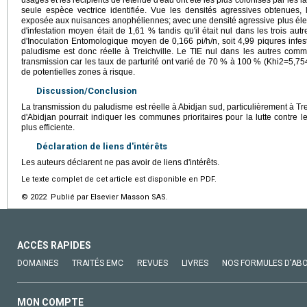
seule espèce vectrice identifiée. Vue les densités agressives obtenues
exposée aux nuisances anophéliennes; avec une densité agressive plus élevé
d'infestation moyen était de 1,61 % tandis qu'il était nul dans les trois 
d'Inoculation Entomologique moyen de 0,166 pi/h/n, soit 4,99 piqures inf
paludisme est donc réelle à Treichville. Le TIE nul dans les autres comm
transmission car les taux de parturité ont varié de 70 % à 100 % (Khi2=5,
de potentielles zones à risque.
Discussion/Conclusion
La transmission du paludisme est réelle à Abidjan sud, particulièrement à Trei
d'Abidjan pourrait indiquer les communes prioritaires pour la lutte contre
plus efficiente.
Déclaration de liens d'intérêts
Les auteurs déclarent ne pas avoir de liens d'intérêts.
Le texte complet de cet article est disponible en PDF.
© 2022 Publié par Elsevier Masson SAS.
ACCÈS RAPIDES
DOMAINES
TRAITÉS EMC
REVUES
LIVRES
NOS FORMULES D'AB
MON COMPTE