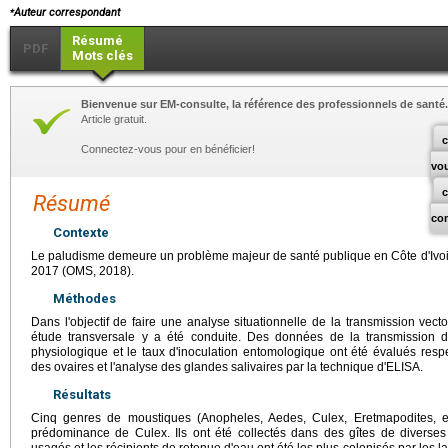
⁎
Auteur correspondant
Résumé
PDF
Mots clés
Bienvenue sur EM-consulte, la référence des professionnels de santé.
Article gratuit.
c
Connectez-vous pour en bénéficier!
vo
Résumé
co
Contexte
Le paludisme demeure un problème majeur de santé publique en Côte d'Ivoi
2017 (OMS, 2018).
Méthodes
Dans l'objectif de faire une analyse situationnelle de la transmission vec
étude transversale y a été conduite. Des données de la transmission d
physiologique et le taux d'inoculation entomologique ont été évalués respe
des ovaires et l'analyse des glandes salivaires par la technique d'ELISA.
Résultats
Cinq genres de moustiques (Anopheles, Aedes, Culex, Eretmapodites, et
prédominance de Culex. Ils ont été collectés dans des gîtes de diverses
usagés et les récipients de retenue d'eau ont été les plus colonisés par les 