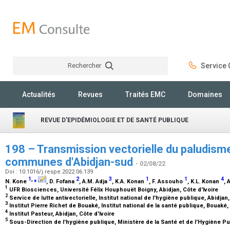
Rechercher
Service C
Rechercher
Actualités
Revues
Traités EMC
Domaines
REVUE D'EPIDÉMIOLOGIE ET DE SANTÉ PUBLIQUE
198 – Transmission vectorielle du paludism
communes d'Abidjan-sud
- 02/08/22
Doi : 10.1016/j.respe.2022.06.139
1
,
⁎
2
3
1
1
4
N. Kone
, D. Fofana
, A.M. Adja
, K.A. Konan
, F. Assouho
, K.L. Konan
, 
1
UFR Biosciences, Université Félix Houphouët Boigny, Abidjan, Côte d'Ivoire
2
Service de lutte antivectorielle, Institut national de l'hygiène publique, Abidjan
3
Institut Pierre Richet de Bouaké, Institut national de la santé publique, Bouaké,
4
Institut Pasteur, Abidjan, Côte d'Ivoire
5
Sous-Direction de l'hygiène publique, Ministère de la Santé et de l'Hygiène Pub