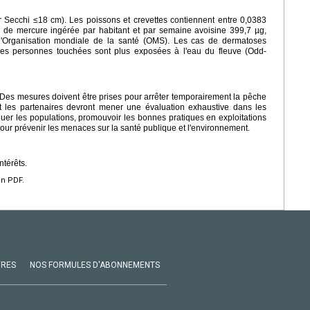
r Secchi ≤18 cm). Les poissons et crevettes contiennent entre 0,0383
é de mercure ingérée par habitant et par semaine avoisine 399,7 µg,
l'Organisation mondiale de la santé (OMS). Les cas de dermatoses
es personnes touchées sont plus exposées à l'eau du fleuve (Odd-
Des mesures doivent être prises pour arrêter temporairement la pêche
et les partenaires devront mener une évaluation exhaustive dans les
quer les populations, promouvoir les bonnes pratiques en exploitations
pour prévenir les menaces sur la santé publique et l'environnement.
ntérêts.
en PDF.
VRES
NOS FORMULES D'ABONNEMENTS