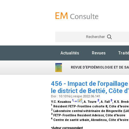
Rechercher
Actualités
Revues
Trait
REVUE D'EPIDÉMIOLOGIE ET DE S
456 - Impact de l'orpaillag
le district de Bettié, Côte d
Doi : 10.1016/j.respe.2022.06.141
1
,
⁎
2
3
Y.C. Kouakou
, A. Toure
, A. Fall
, K.S. Bre
1
Résident FETP-Frontline cohorte 8, Côte d'Ivoir
2
Laboratoire central vétérinaire de Bingerville (L
3
FETP-Frontline Resident Advisor, Côte d'Ivoire
4
Centre de santé urbain, Abradinou, Côte d'Ivoir
⁎
Auteur correspondant