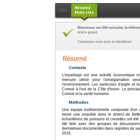
Résumé
PDF
Mots clés
Bienvenue sur EM-consulte, la référen
Article gratuit.
Connectez-vous pour en bénéficier!
Résumé
Contexte
L'orpaillage est une activité économique 
mercure utilisé pour l'amalgamation pe
l'environnement. Les particules d'argile et 
Comoé à l'est de la Côte d'Ivoire. Le principa
Comoé et la santé humaine.
Méthodes
Une équipe multisectorielle composée d'un ag
mené une enquête dans le district de Betti
échantillons de poissons et crevettes ont été
été faits avec des groupes de discussion
dermatoses documentés dans registres de sant
2016.