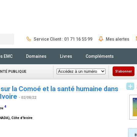
Service Client : 01 71 16 55 99
Mes alertes
Rechercher
és EMC
Domaines
Livres
Compléments
ANTÉ PUBLIQUE
S'abonner
e sur la Comoé et la santé humaine dans
'Ivoire
- 02/08/22
4
dou
e
ANADA), Côte d'Ivoire
e
B