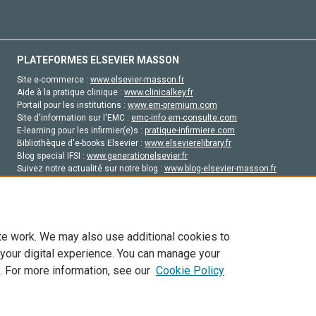
PLATEFORMES ELSEVIER MASSON
Site e-commerce :
www.elsevier-masson.fr
Aide à la pratique clinique :
www.clinicalkey.fr
Portail pour les institutions :
www.em-premium.com
Site d'information sur l'EMC :
emc-info.em-consulte.com
E-learning pour les infirmier(e)s :
pratique-infirmiere.com
Bibliothèque d'e-books Elsevier :
www.elsevierelibrary.fr
Blog special IFSI :
www.generationelsevier.fr
Suivez notre actualité sur notre blog :
www.blog-elsevier-masson.fr
Site d'emploi en santé :
emploisante.com
te work. We may also use additional cookies to
 your digital experience. You can manage your
. For more information, see our
Cookie Policy
vier, ses concédants de licence et ses contributeurs. Tout les droits sont réservés, y 
ogies similaires. Pour tout contenu en libre accès, les conditions de licence Creati