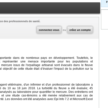
p
ce des professionnels de santé.
connectez-vous
ou
créez un compte
importante dans de nombreux pays en développement. Toutefois, le
ut représenter une menace importante pour les populations et
le mercure issus de l'orpaillage artisanal sont évacués dans le fleuve
l objectif de cette étude était d’évaluer l'impact de la pollution sur la
ent vétérinaire, d'un infirmier et d'un professionnel de laboratoire a
é du 10 au 18 juin 2018. La turbidité du fleuve a été évaluée; 45
 analysés au laboratoire pour quantifier le mercure. Des entretiens ont
s et une étude cas-témoins a été menée relativement aux cas de
é. Les données ont été analysées avec Epi Info 7.2 et Microsoft Excel