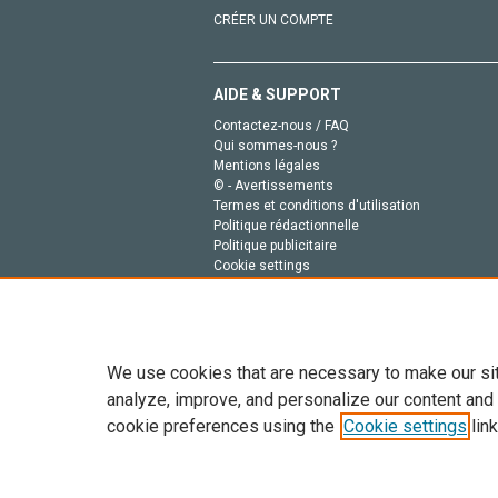
CRÉER UN COMPTE
AIDE & SUPPORT
Contactez-nous / FAQ
Qui sommes-nous ?
Mentions légales
© - Avertissements
Termes et conditions d'utilisation
Politique rédactionnelle
Politique publicitaire
Cookie settings
Politique de la vie privée
We use cookies that are necessary to make our si
analyze, improve, and personalize our content and
cookie preferences using the
Cookie settings
link
Tout le contenu de ce site: Copyright © 2026 Else
de données, a la formation en IA et aux technol