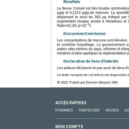
Résultats
Le fleuve Comoé est très trouble (profondeu
µg/g et 0,1313 µg/g de mercure. La quantit
dépassant le seuil de 300 μg indiqué par 
augmentent chaque année à Abradinou et l
−5
Ratio=61,30; p<10
).
Discussion/Conclusion
Les concentrations de mercure sont élevées. 
et contrôler l'orpaillage. Le gouvernement 
autres sites miniers du pays, informer et édu
minières et faire appliquer la réglementation 
Déclaration de liens d'intérêts
Les auteurs déclarent ne pas avoir de liens d'i
Le texte complet de cet article est disponible 
© 2022 Publié par Elsevier Masson SAS.
ACCÈS RAPIDES
DOMAINES
TRAITÉS EMC
REVUES
LI
MON COMPTE