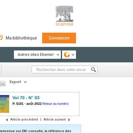
Ma bibliothèque
Connexion
Autres sites Elsevier
Export
Vol 70 - N° S3
P. S181
-
août 2022
Retour au numéro
Article précédent
|
Article suivant
ienvenue sur EM-consulte, la référence des