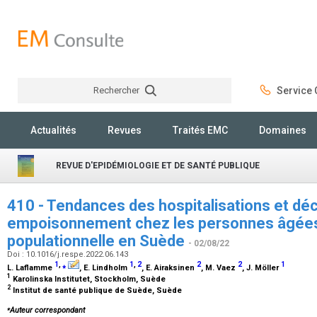
Rechercher
Service C
Rechercher
Actualités
Revues
Traités EMC
Domaines
REVUE D'EPIDÉMIOLOGIE ET DE SANTÉ PUBLIQUE
410 - Tendances des hospitalisations et dé
empoisonnement chez les personnes âgées.
populationnelle en Suède
- 02/08/22
Doi : 10.1016/j.respe.2022.06.143
1
,
⁎
1
,
2
2
2
1
L. Laflamme
, E. Lindholm
, E. Airaksinen
, M. Vaez
, J. Möller
1
Karolinska Institutet, Stockholm, Suède
2
Institut de santé publique de Suède, Suède
⁎
Auteur correspondant