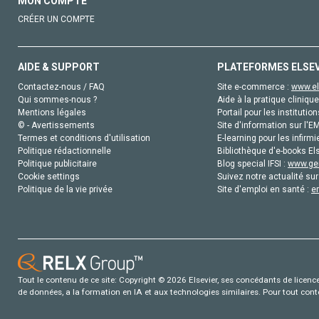
MON COMPTE
CRÉER UN COMPTE
AIDE & SUPPORT
PLATEFORMES ELSE
Contactez-nous / FAQ
Site e-commerce :
www.el
Qui sommes-nous ?
Aide à la pratique clinique
Mentions légales
Portail pour les institution
© - Avertissements
Site d'information sur l'E
Termes et conditions d'utilisation
E-learning pour les infirmi
Politique rédactionnelle
Bibliothèque d'e-books Els
Politique publicitaire
Blog special IFSI :
www.gen
Cookie settings
Suivez notre actualité sur
Politique de la vie privée
Site d'emploi en santé :
e
Tout le contenu de ce site: Copyright © 2026 Elsevier, ses concédants de licence e
de données, a la formation en IA et aux technologies similaires. Pour tout con