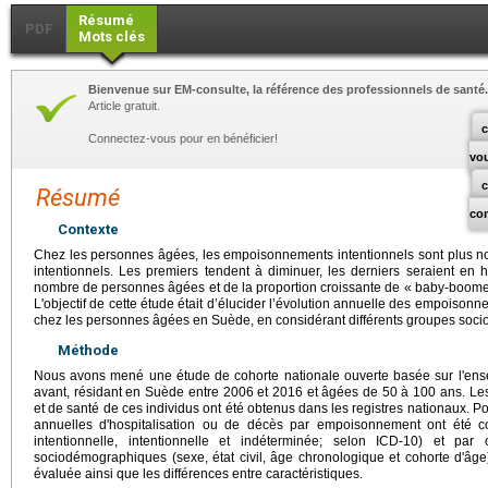
Résumé
PDF
Mots clés
Bienvenue sur EM-consulte, la référence des professionnels de santé.
Article gratuit.
c
Connectez-vous pour en bénéficier!
vo
Résumé
co
Contexte
Chez les personnes âgées, les empoisonnements intentionnels sont plus
intentionnels. Les premiers tendent à diminuer, les derniers seraient en
nombre de personnes âgées et de la proportion croissante de « baby-boomers
L'objectif de cette étude était d’élucider l’évolution annuelle des empoisonn
chez les personnes âgées en Suède, en considérant différents groupes soc
Méthode
Nous avons mené une étude de cohorte nationale ouverte basée sur l'e
avant, résidant en Suède entre 2006 et 2016 et âgées de 50 à 100 ans. Le
et de santé de ces individus ont été obtenus dans les registres nationaux. P
annuelles d'hospitalisation ou de décès par empoisonnement ont été com
intentionnelle, intentionnelle et indéterminée; selon ICD-10) et par 
sociodémographiques (sexe, état civil, âge chronologique et cohorte d'âge)
évaluée ainsi que les différences entre caractéristiques.