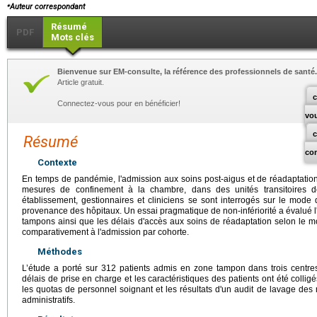
⁎
Auteur correspondant
Résumé
PDF
Mots clés
Bienvenue sur EM-consulte, la référence des professionnels de santé.
Article gratuit.
c
Connectez-vous pour en bénéficier!
vo
Résumé
co
Contexte
En temps de pandémie, l'admission aux soins post-aigus et de réadaptation 
mesures de confinement à la chambre, dans des unités transitoires 
établissement, gestionnaires et cliniciens se sont interrogés sur le mode 
provenance des hôpitaux. Un essai pragmatique de non-infériorité a évalué
tampons ainsi que les délais d'accès aux soins de réadaptation selon le mo
comparativement à l'admission par cohorte.
Méthodes
L’étude a porté sur 312 patients admis en zone tampon dans trois centr
délais de prise en charge et les caractéristiques des patients ont été colli
les quotas de personnel soignant et les résultats d'un audit de lavage des
administratifs.