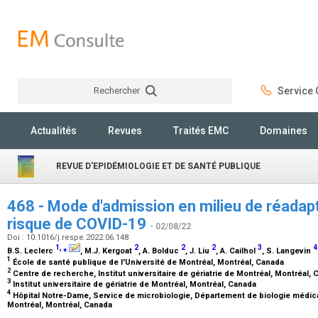
Rechercher
Service C
Rechercher
Actualités
Revues
Traités EMC
Domaines
REVUE D'EPIDÉMIOLOGIE ET DE SANTÉ PUBLIQUE
468 - Mode d'admission en milieu de réadapt
risque de COVID-19
- 02/08/22
Doi : 10.1016/j.respe.2022.06.148
1
,
⁎
2
2
2
3
4
B.S. Leclerc
, M.J. Kergoat
, A. Bolduc
, J. Liu
, A. Cailhol
, S. Langevin
1
École de santé publique de l'Université de Montréal, Montréal, Canada
2
Centre de recherche, Institut universitaire de gériatrie de Montréal, Montréal,
3
Institut universitaire de gériatrie de Montréal, Montréal, Canada
4
Hôpital Notre-Dame, Service de microbiologie, Département de biologie médic
Montréal, Montréal, Canada