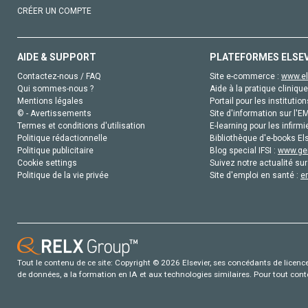
CRÉER UN COMPTE
AIDE & SUPPORT
PLATEFORMES ELSE
Contactez-nous / FAQ
Site e-commerce :
www.el
Qui sommes-nous ?
Aide à la pratique clinique
Mentions légales
Portail pour les institution
© - Avertissements
Site d'information sur l'E
Termes et conditions d'utilisation
E-learning pour les infirmi
Politique rédactionnelle
Bibliothèque d'e-books Els
Politique publicitaire
Blog special IFSI :
www.gen
Cookie settings
Suivez notre actualité sur
Politique de la vie privée
Site d'emploi en santé :
e
Tout le contenu de ce site: Copyright © 2026 Elsevier, ses concédants de licence e
de données, a la formation en IA et aux technologies similaires. Pour tout con