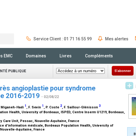
Service Client : 01 71 16 55 99
Mes alertes
Rechercher
és EMC
Domaines
Livres
Compléments
ANTÉ PUBLIQUE
S'abonner
près angioplastie pour syndrome
que 2016-2019
- 02/08/22
1
1
2
3
. Miganeh-Hadi
, F. Sevin
, P. Coste
, F. Saillour-Glénisson
ion Health, University of Bordeaux, ISPED, Centre Inserm U1219, Bordeaux,
y Care Unit, Pessac, Nouvelle-Aquitaine, France
e d'information médicale, Bordeaux Population Health, University of
 Nouvelle-Aquitaine, France
B