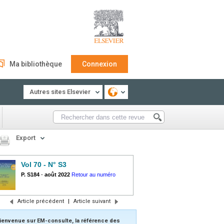
Ma bibliothèque
Connexion
Autres sites Elsevier
Export
Vol 70 - N° S3
P. S184
-
août 2022
Retour au numéro
Article précédent
|
Article suivant
ienvenue sur EM-consulte, la référence des