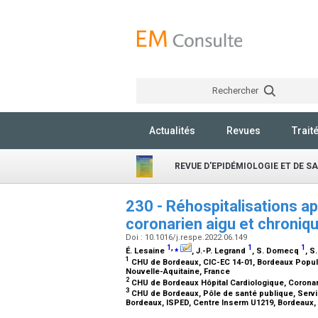
Rechercher
Actualités
Revues
Trait
REVUE D'EPIDÉMIOLOGIE ET DE S
230 - Réhospitalisations a
coronarien aigu et chroni
Doi : 10.1016/j.respe.2022.06.149
1
,
⁎
1
1
É. Lesaine
, J.-P. Legrand
, S. Domecq
, S
1
CHU de Bordeaux, CIC-EC 14-01, Bordeaux Populat
Nouvelle-Aquitaine, France
2
CHU de Bordeaux Hôpital Cardiologique, Coronar
3
CHU de Bordeaux, Pôle de santé publique, Servic
Bordeaux, ISPED, Centre Inserm U1219, Bordeaux,