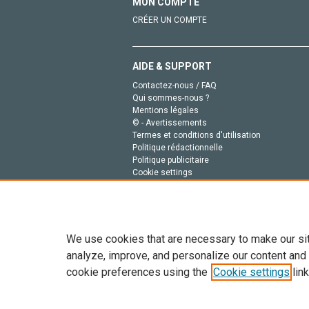
MON COMPTE
CRÉER UN COMPTE
AIDE & SUPPORT
Contactez-nous / FAQ
Qui sommes-nous ?
Mentions légales
© - Avertissements
Termes et conditions d'utilisation
Politique rédactionnelle
Politique publicitaire
Cookie settings
Politique de la vie privée
We use cookies that are necessary to make our si
analyze, improve, and personalize our content and
cookie preferences using the
Cookie settings
link
Tout le contenu de ce site: Copyright © 2026 Else
de données, a la formation en IA et aux technol