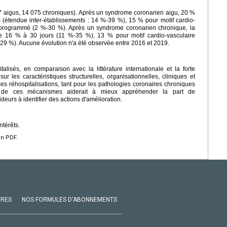
777 aigus, 14 075 chroniques). Après un syndrome coronarien aigu, 20 %
rs (étendue inter-établissements : 14 %-39 %), 15 % pour motif cardio-
 programmé (2 %-30 %). Après un syndrome coronarien chronique, la
t de 16 % à 30 jours (11 %-35 %), 13 % pour motif cardio-vasculaire
9 %). Aucune évolution n'a été observée entre 2016 et 2019.
alisés, en comparaison avec la littérature internationale et la forte
sur les caractéristiques structurelles, organisationnelles, cliniques et
s réhospitalisations, tant pour les pathologies coronaires chroniques
n de ces mécanismes aiderait à mieux appréhender la part de
ideurs à identifier des actions d'amélioration.
ntérêts.
en PDF.
VRES
NOS FORMULES D'ABONNEMENTS