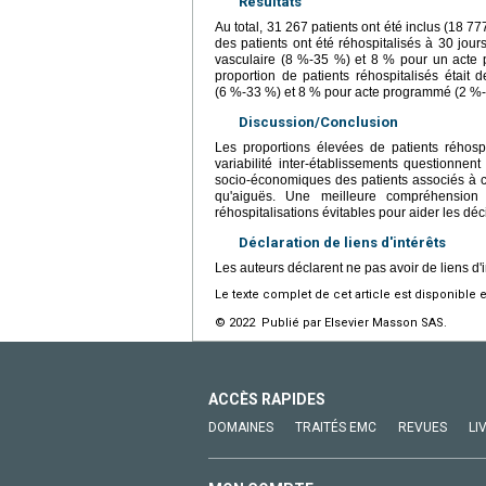
Résultats
Au total, 31 267 patients ont été inclus (18 
des patients ont été réhospitalisés à 30 jou
vasculaire (8 %-35 %) et 8 % pour un acte
proportion de patients réhospitalisés étai
(6 %-33 %) et 8 % pour acte programmé (2 %-2
Discussion/Conclusion
Les proportions élevées de patients réhospit
variabilité inter-établissements questionnent 
socio-économiques des patients associés à ce
qu'aiguës. Une meilleure compréhensio
réhospitalisations évitables pour aider les déc
Déclaration de liens d'intérêts
Les auteurs déclarent ne pas avoir de liens d'i
Le texte complet de cet article est disponible 
© 2022 Publié par Elsevier Masson SAS.
ACCÈS RAPIDES
DOMAINES
TRAITÉS EMC
REVUES
LI