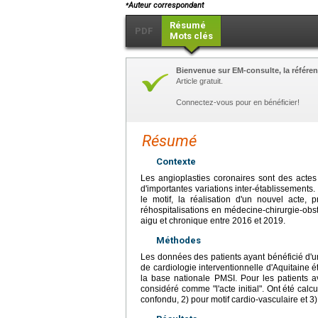
⁎
Auteur correspondant
Résumé
PDF
Mots clés
Bienvenue sur EM-consulte, la référen
Article gratuit.
Connectez-vous pour en bénéficier!
Résumé
Contexte
Les angioplasties coronaires sont des actes 
d'importantes variations inter-établissements.
le motif, la réalisation d'un nouvel acte, 
réhospitalisations en médecine-chirurgie-obs
aigu et chronique entre 2016 et 2019.
Méthodes
Les données des patients ayant bénéficié d'u
de cardiologie interventionnelle d'Aquitaine é
la base nationale PMSI. Pour les patients a
considéré comme "l'acte initial". Ont été calcu
confondu, 2) pour motif cardio-vasculaire et 