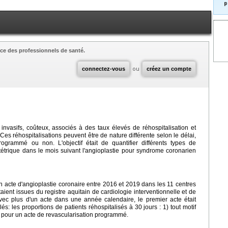
p
ce des professionnels de santé.
connectez-vous
ou
créez un compte
invasifs, coûteux, associés à des taux élevés de réhospitalisation et
 Ces réhospitalisations peuvent être de nature différente selon le délai,
programmé ou non. L'objectif était de quantifier différents types de
tétrique dans le mois suivant l'angioplastie pour syndrome coronarien
n acte d'angioplastie coronaire entre 2016 et 2019 dans les 11 centres
taient issues du registre aquitain de cardiologie interventionnelle et de
vec plus d'un acte dans une année calendaire, le premier acte était
lés: les proportions de patients réhospitalisés à 30 jours : 1) tout motif
3) pour un acte de revascularisation programmé.