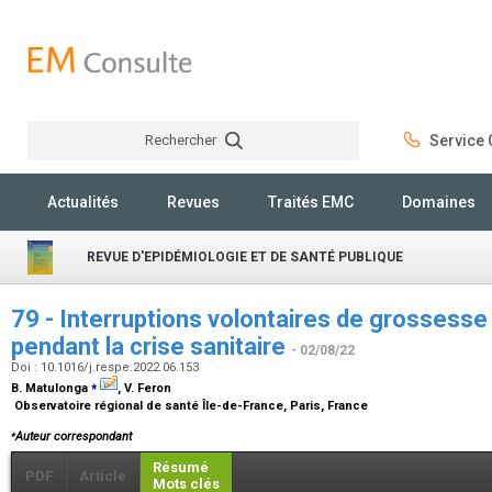
Rechercher
Service C
Rechercher
Actualités
Revues
Traités EMC
Domaines
REVUE D'EPIDÉMIOLOGIE ET DE SANTÉ PUBLIQUE
79 - Interruptions volontaires de grossesse
pendant la crise sanitaire
- 02/08/22
Doi : 10.1016/j.respe.2022.06.153
⁎
B. Matulonga
, V. Feron
Observatoire régional de santé Île-de-France, Paris, France
⁎
Auteur correspondant
Résumé
PDF
Article
Mots clés