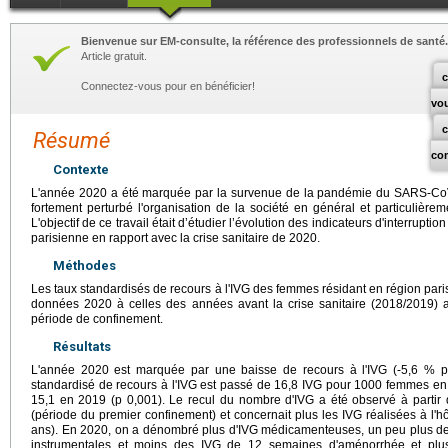
Bienvenue sur EM-consulte, la référence des professionnels de santé.
Article gratuit.
c
Connectez-vous pour en bénéficier!
vo
Résumé
co
Contexte
L'année 2020 a été marquée par la survenue de la pandémie du SARS-CoV
fortement perturbé l'organisation de la société en général et particulière
L'objectif de ce travail était d’étudier l’évolution des indicateurs d'interrupt
parisienne en rapport avec la crise sanitaire de 2020.
Méthodes
Les taux standardisés de recours à l'IVG des femmes résidant en région par
données 2020 à celles des années avant la crise sanitaire (2018/2019) 
période de confinement.
Résultats
L'année 2020 est marquée par une baisse de recours à l'IVG (-5,6 % p
standardisé de recours à l'IVG est passé de 16,8 IVG pour 1000 femmes en
15,1 en 2019 (p 0,001). Le recul du nombre d'IVG a été observé à partir
(période du premier confinement) et concernait plus les IVG réalisées à l'
ans). En 2020, on a dénombré plus d'IVG médicamenteuses, un peu plus de r
instrumentales et moins des IVG de 12 semaines d'aménorrhée et pl