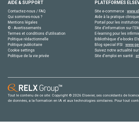
AIDE & SUPPORT
PLATEFORMES ELSE
Contactez-nous / FAQ
Site e-commerce :
www.el
Qui sommes-nous ?
Aide à la pratique clinique
Mentions légales
Portail pour les institution
© - Avertissements
Site d'information sur l'E
Termes et conditions d'utilisation
E-learning pour les infirmi
Politique rédactionnelle
Bibliothèque d'e-books Els
Politique publicitaire
Blog special IFSI :
www.gen
Cookie settings
Suivez notre actualité sur
Politique de la vie privée
Site d'emploi en santé :
e
Tout le contenu de ce site: Copyright © 2026 Elsevier, ses concédants de licence e
de données, a la formation en IA et aux technologies similaires. Pour tout con