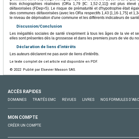
trois échographies réalisées (ORa 1,79 [IC: 1,52-2,11]) est plus éle
défavorisées (FDep=5). Le risque de prématurité et d'hypotrophie était ég
des communes défavorisées (avec les ORa respectifs 1,43 [1,16-1,75] et 1,34 [
le niveau de déprivation d'une commune et les différents indicateurs de santé
Discussion/Conclusion
Les inégalités sociales de santé s'expriment à tous les âges de la vie et 
elles sont présentes dès la grossesse et dans les premiers jours de vie du 
Déclaration de liens d'intérêts
Les auteurs déclarent ne pas avoir de liens d'intérêts.
Le texte complet de cet article est disponible en PDF.
© 2022 Publié par Elsevier Masson SAS.
ACCÈS RAPIDES
DOMAINES
TRAITÉS EMC
REVUES
LIVRES
NOS FORMULES D'AB
MON COMPTE
CRÉER UN COMPTE