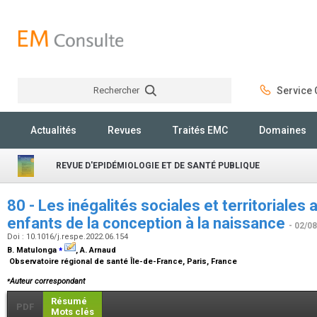
Rechercher
Service C
Rechercher
Actualités
Revues
Traités EMC
Domaines
REVUE D'EPIDÉMIOLOGIE ET DE SANTÉ PUBLIQUE
80 - Les inégalités sociales et territoriales
enfants de la conception à la naissance
- 02/0
Doi : 10.1016/j.respe.2022.06.154
⁎
B. Matulonga
, A. Arnaud
Observatoire régional de santé Île-de-France, Paris, France
⁎
Auteur correspondant
Résumé
PDF
Mots clés