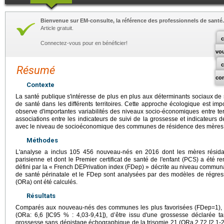
Bienvenue sur EM-consulte, la référence des professionnels de santé.
Article gratuit.
c
Connectez-vous pour en bénéficier!
vo
Résumé
co
Contexte
La santé publique s'intéresse de plus en plus aux déterminants sociaux de 
de santé dans les différents territoires. Cette approche écologique est im
observe d'importantes variabilités des niveaux socio-économiques entre territ
associations entre les indicateurs de suivi de la grossesse et indicateurs 
avec le niveau de socioéconomique des communes de résidence des mères
Méthodes
L'analyse a inclus 105 456 nouveau-nés en 2016 dont les mères résid
parisienne et dont le Premier certificat de santé de l'enfant (PCS) a été 
défini par la « French DEPrivation index (FDep) » décrite au niveau communal
de santé périnatale et le FDep sont analysées par des modèles de régressi
(ORa) ont été calculés.
Résultats
Comparés aux nouveau-nés des communes les plus favorisées (FDep=1), l
(ORa: 6,6 [IC95 % : 4,03-9,41]), d’être issu d'une grossesse déclarée ta
grossesse sans dépistage échographique de la trisomie 21 (ORa 2,72 [2,1-