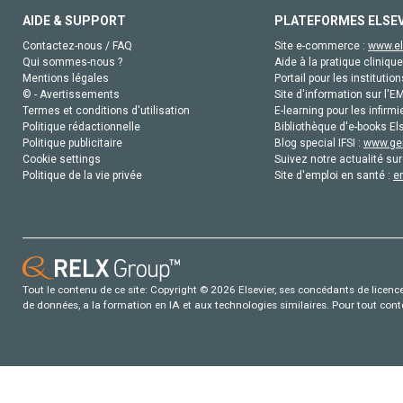
AIDE & SUPPORT
PLATEFORMES ELSE
Contactez-nous / FAQ
Site e-commerce :
www.el
Qui sommes-nous ?
Aide à la pratique clinique
Mentions légales
Portail pour les institution
© - Avertissements
Site d'information sur l'E
Termes et conditions d'utilisation
E-learning pour les infirmi
Politique rédactionnelle
Bibliothèque d'e-books Els
Politique publicitaire
Blog special IFSI :
www.gen
Cookie settings
Suivez notre actualité sur
Politique de la vie privée
Site d'emploi en santé :
e
Tout le contenu de ce site: Copyright © 2026 Elsevier, ses concédants de licence e
de données, a la formation en IA et aux technologies similaires. Pour tout con