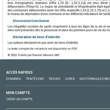
trois échographies réalisées (ORa 1,79 [IC: 1,52-2,11]) est plus éle
défavorisées (FDep=5). Le risque de prématurité et d'hypotrophie était ég
des communes défavorisées (avec les ORa respectifs 1,43 [1,16-1,75] et 1,34 [
le niveau de déprivation d'une commune et les différents indicateurs de santé
Discussion/Conclusion
Les inégalités sociales de santé s'expriment à tous les âges de la vie et 
elles sont présentes dès la grossesse et dans les premiers jours de vie du 
Déclaration de liens d'intérêts
Les auteurs déclarent ne pas avoir de liens d'intérêts.
Le texte complet de cet article est disponible en PDF.
© 2022 Publié par Elsevier Masson SAS.
ACCÈS RAPIDES
DOMAINES
TRAITÉS EMC
REVUES
LIVRES
NOS FORMULES D'AB
MON COMPTE
CRÉER UN COMPTE