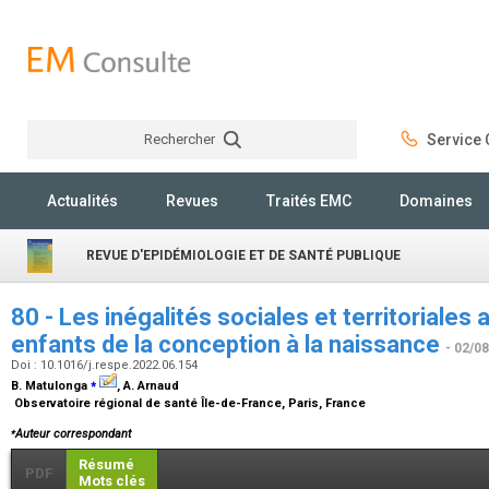
Rechercher
Service C
Rechercher
Actualités
Revues
Traités EMC
Domaines
REVUE D'EPIDÉMIOLOGIE ET DE SANTÉ PUBLIQUE
80 - Les inégalités sociales et territoriales
enfants de la conception à la naissance
- 02/0
Doi : 10.1016/j.respe.2022.06.154
⁎
B. Matulonga
, A. Arnaud
Observatoire régional de santé Île-de-France, Paris, France
⁎
Auteur correspondant
Résumé
PDF
Mots clés