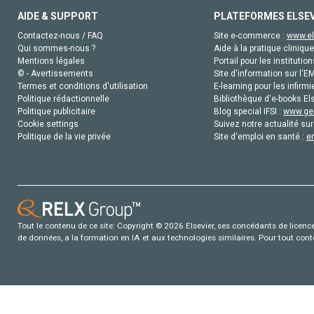
AIDE & SUPPORT
PLATEFORMES ELSE
Contactez-nous / FAQ
Site e-commerce :
www.el
Qui sommes-nous ?
Aide à la pratique clinique
Mentions légales
Portail pour les institution
© - Avertissements
Site d'information sur l'E
Termes et conditions d'utilisation
E-learning pour les infirmi
Politique rédactionnelle
Bibliothèque d'e-books Els
Politique publicitaire
Blog special IFSI :
www.gen
Cookie settings
Suivez notre actualité sur
Politique de la vie privée
Site d'emploi en santé :
e
Tout le contenu de ce site: Copyright © 2026 Elsevier, ses concédants de licence e
de données, a la formation en IA et aux technologies similaires. Pour tout con