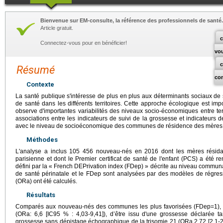
Bienvenue sur EM-consulte, la référence des professionnels de santé.
Article gratuit.
c
Connectez-vous pour en bénéficier!
vo
Résumé
co
Contexte
La santé publique s'intéresse de plus en plus aux déterminants sociaux de 
de santé dans les différents territoires. Cette approche écologique est im
observe d'importantes variabilités des niveaux socio-économiques entre territ
associations entre les indicateurs de suivi de la grossesse et indicateurs 
avec le niveau de socioéconomique des communes de résidence des mères
Méthodes
L'analyse a inclus 105 456 nouveau-nés en 2016 dont les mères résid
parisienne et dont le Premier certificat de santé de l'enfant (PCS) a été 
défini par la « French DEPrivation index (FDep) » décrite au niveau communal
de santé périnatale et le FDep sont analysées par des modèles de régressi
(ORa) ont été calculés.
Résultats
Comparés aux nouveau-nés des communes les plus favorisées (FDep=1), l
(ORa: 6,6 [IC95 % : 4,03-9,41]), d’être issu d'une grossesse déclarée ta
grossesse sans dépistage échographique de la trisomie 21 (ORa 2,72 [2,1-