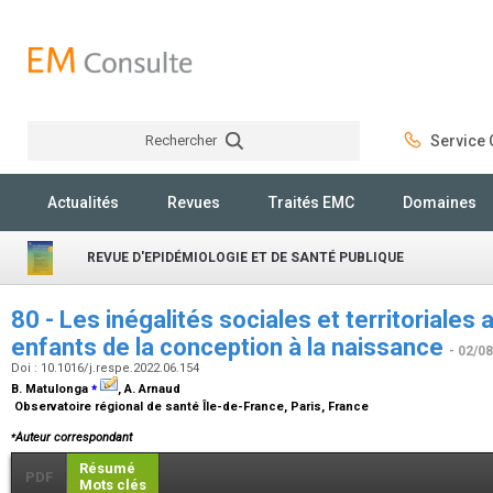
Rechercher
Service C
Rechercher
Actualités
Revues
Traités EMC
Domaines
REVUE D'EPIDÉMIOLOGIE ET DE SANTÉ PUBLIQUE
80 - Les inégalités sociales et territoriales
enfants de la conception à la naissance
- 02/0
Doi : 10.1016/j.respe.2022.06.154
⁎
B. Matulonga
, A. Arnaud
Observatoire régional de santé Île-de-France, Paris, France
⁎
Auteur correspondant
Résumé
PDF
Mots clés