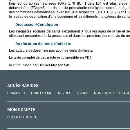
trois échographies réalisées (ORa 1,79 [IC: 1,52-2,11]) est plus éle
défavorisées (FDep=5). Le risque de prématurité et d'hypotrophie était ég
des communes défavorisées (avec les ORa respectifs 1,43 [1,16-1,75] et 1,34 [
le niveau de déprivation d'une commune et les différents indicateurs de santé
Discussion/Conclusion
Les inégalités sociales de santé s'expriment à tous les âges de la vie et 
elles sont présentes dès la grossesse et dans les premiers jours de vie du 
Déclaration de liens d'intérêts
Les auteurs déclarent ne pas avoir de liens d'intérêts.
Le texte complet de cet article est disponible en PDF.
© 2022 Publié par Elsevier Masson SAS.
ACCÈS RAPIDES
DOMAINES
TRAITÉS EMC
REVUES
LIVRES
NOS FORMULES D'AB
MON COMPTE
CRÉER UN COMPTE