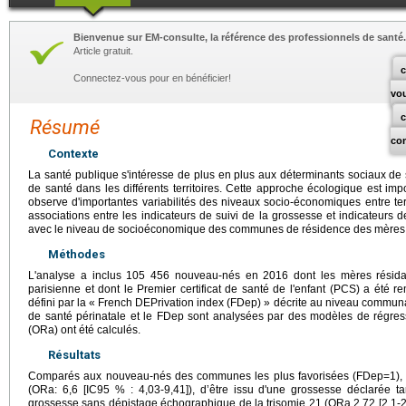
Bienvenue sur EM-consulte, la référence des professionnels de santé.
Article gratuit.
c
Connectez-vous pour en bénéficier!
vo
Résumé
co
Contexte
La santé publique s'intéresse de plus en plus aux déterminants sociaux de 
de santé dans les différents territoires. Cette approche écologique est im
observe d'importantes variabilités des niveaux socio-économiques entre territ
associations entre les indicateurs de suivi de la grossesse et indicateurs 
avec le niveau de socioéconomique des communes de résidence des mères
Méthodes
L'analyse a inclus 105 456 nouveau-nés en 2016 dont les mères résid
parisienne et dont le Premier certificat de santé de l'enfant (PCS) a été 
défini par la « French DEPrivation index (FDep) » décrite au niveau communal
de santé périnatale et le FDep sont analysées par des modèles de régressi
(ORa) ont été calculés.
Résultats
Comparés aux nouveau-nés des communes les plus favorisées (FDep=1), l
(ORa: 6,6 [IC95 % : 4,03-9,41]), d’être issu d'une grossesse déclarée ta
grossesse sans dépistage échographique de la trisomie 21 (ORa 2,72 [2,1-