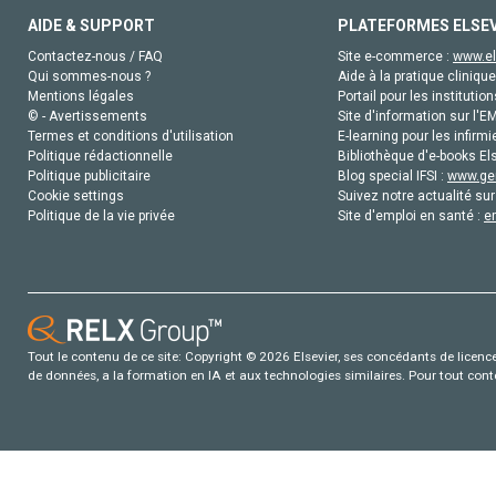
AIDE & SUPPORT
PLATEFORMES ELSE
Contactez-nous / FAQ
Site e-commerce :
www.el
Qui sommes-nous ?
Aide à la pratique clinique
Mentions légales
Portail pour les institution
© - Avertissements
Site d'information sur l'E
Termes et conditions d'utilisation
E-learning pour les infirmi
Politique rédactionnelle
Bibliothèque d'e-books Els
Politique publicitaire
Blog special IFSI :
www.gen
Cookie settings
Suivez notre actualité sur
Politique de la vie privée
Site d'emploi en santé :
e
Tout le contenu de ce site: Copyright © 2026 Elsevier, ses concédants de licence e
de données, a la formation en IA et aux technologies similaires. Pour tout con