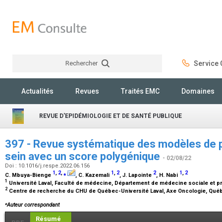
Rechercher
Service C
Rechercher
Actualités
Revues
Traités EMC
Domaines
REVUE D'EPIDÉMIOLOGIE ET DE SANTÉ PUBLIQUE
397 - Revue systématique des modèles de p
sein avec un score polygénique
- 02/08/22
Doi : 10.1016/j.respe.2022.06.156
1
,
2
,
⁎
1
,
2
2
1
,
2
C. Mbuya-Bienge
, C. Kazemali
, J. Lapointe
, H. Nabi
1
Université Laval, Faculté de médecine, Département de médecine sociale et 
2
Centre de recherche du CHU de Québec-Université Laval, Axe Oncologie, Qué
⁎
Auteur correspondant
Résumé