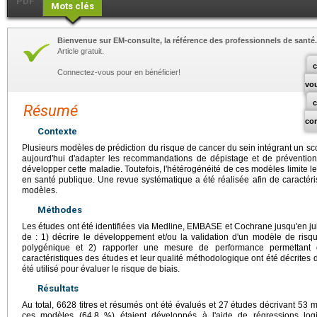
PDF
Mots clés
Bienvenue sur EM-consulte, la référence des professionnels de santé.
Article gratuit.
c
Connectez-vous pour en bénéficier!
vo
Résumé
co
Contexte
Plusieurs modèles de prédiction du risque de cancer du sein intégrant un sc
aujourd'hui d'adapter les recommandations de dépistage et de préventio
développer cette maladie. Toutefois, l'hétérogénéité de ces modèles limite leu
en santé publique. Une revue systématique a été réalisée afin de caractéri
modèles.
Méthodes
Les études ont été identifiées via Medline, EMBASE et Cochrane jusqu'en juin
de : 1) décrire le développement et/ou la validation d'un modèle de risq
polygénique et 2) rapporter une mesure de performance permettant d
caractéristiques des études et leur qualité méthodologique ont été décrites
été utilisé pour évaluer le risque de biais.
Résultats
Au total, 6628 titres et résumés ont été évalués et 27 études décrivant 53 
ces modèles (64,8 %) étaient développés à l'aide de régressions logi