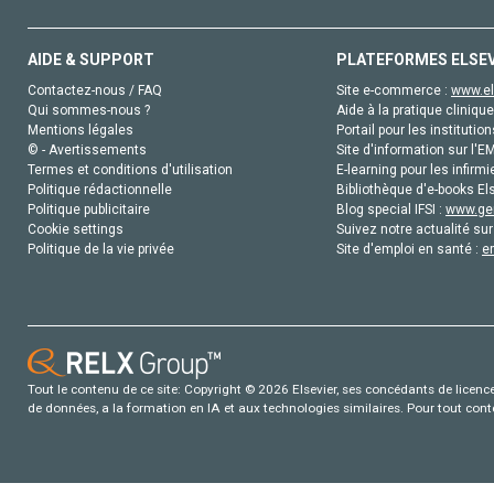
AIDE & SUPPORT
PLATEFORMES ELSE
Contactez-nous / FAQ
Site e-commerce :
www.el
Qui sommes-nous ?
Aide à la pratique clinique
Mentions légales
Portail pour les institution
© - Avertissements
Site d'information sur l'E
Termes et conditions d'utilisation
E-learning pour les infirmi
Politique rédactionnelle
Bibliothèque d'e-books Els
Politique publicitaire
Blog special IFSI :
www.gen
Cookie settings
Suivez notre actualité sur
Politique de la vie privée
Site d'emploi en santé :
e
Tout le contenu de ce site: Copyright © 2026 Elsevier, ses concédants de licence e
de données, a la formation en IA et aux technologies similaires. Pour tout con