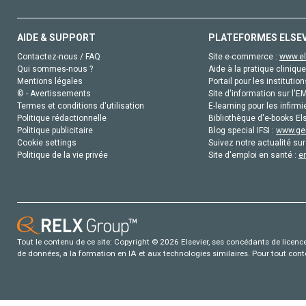
AIDE & SUPPORT
PLATEFORMES ELSE
Contactez-nous / FAQ
Site e-commerce :
www.el
Qui sommes-nous ?
Aide à la pratique clinique
Mentions légales
Portail pour les institution
© - Avertissements
Site d'information sur l'E
Termes et conditions d'utilisation
E-learning pour les infirmi
Politique rédactionnelle
Bibliothèque d'e-books Els
Politique publicitaire
Blog special IFSI :
www.gen
Cookie settings
Suivez notre actualité sur
Politique de la vie privée
Site d'emploi en santé :
e
Tout le contenu de ce site: Copyright © 2026 Elsevier, ses concédants de licence e
de données, a la formation en IA et aux technologies similaires. Pour tout con