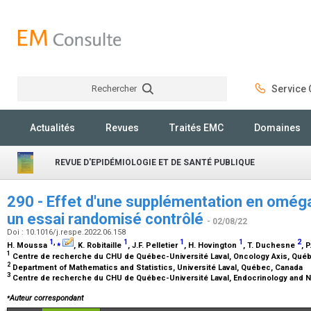
Rechercher
Service C
Rechercher
Actualités
Revues
Traités EMC
Domaines
REVUE D'EPIDÉMIOLOGIE ET DE SANTÉ PUBLIQUE
290 - Effet d'une supplémentation en oméga-3
un essai randomisé contrôlé
- 02/08/22
Doi : 10.1016/j.respe.2022.06.158
1
,
⁎
1
1
1
2
H. Moussa
, K. Robitaille
, J.F. Pelletier
, H. Hovington
, T. Duchesne
, 
1
Centre de recherche du CHU de Québec-Université Laval, Oncology Axis, Qué
2
Department of Mathematics and Statistics, Université Laval, Québec, Canada
3
Centre de recherche du CHU de Québec-Université Laval, Endocrinology and 
⁎
Auteur correspondant