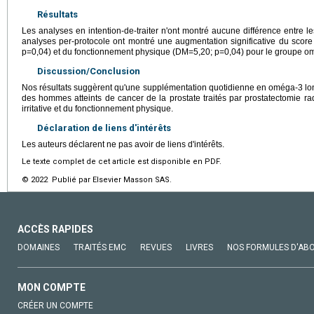
Résultats
Les analyses en intention-de-traiter n'ont montré aucune différence entre l
analyses per-protocole ont montré une augmentation significative du score d
p=0,04) et du fonctionnement physique (DM=5,20; p=0,04) pour le groupe o
Discussion/Conclusion
Nos résultats suggèrent qu'une supplémentation quotidienne en oméga-3 lon
des hommes atteints de cancer de la prostate traités par prostatectomie rad
irritative et du fonctionnement physique.
Déclaration de liens d'intérêts
Les auteurs déclarent ne pas avoir de liens d'intérêts.
Le texte complet de cet article est disponible en PDF.
© 2022 Publié par Elsevier Masson SAS.
ACCÈS RAPIDES
DOMAINES
TRAITÉS EMC
REVUES
LIVRES
NOS FORMULES D'AB
MON COMPTE
CRÉER UN COMPTE