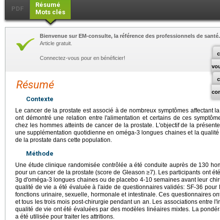
Résumé
PDF
Mots clés
Bienvenue sur EM-consulte, la référence des professionnels de santé.
Article gratuit.
c
Connectez-vous pour en bénéficier!
vo
Résumé
co
Contexte
Le cancer de la prostate est associé à de nombreux symptômes affectant la 
ont démontré une relation entre l'alimentation et certains de ces symptôme
chez les hommes atteints de cancer de la prostate. L'objectif de la présente
une supplémentation quotidienne en oméga-3 longues chaines et la qualité 
de la prostate dans cette population.
Méthode
Une étude clinique randomisée contrôlée a été conduite auprès de 130 hom
pour un cancer de la prostate (score de Gleason ≥7). Les participants ont 
3g d'oméga-3 longues chaines ou de placebo 4-10 semaines avant leur chirur
qualité de vie a été évaluée à l'aide de questionnaires validés: SF-36 pour 
fonctions urinaire, sexuelle, hormonale et intestinale. Ces questionnaires o
et tous les trois mois post-chirurgie pendant un an. Les associations entre l'
qualité de vie ont été évaluées par des modèles linéaires mixtes. La pondér
a été utilisée pour traiter les attritions.