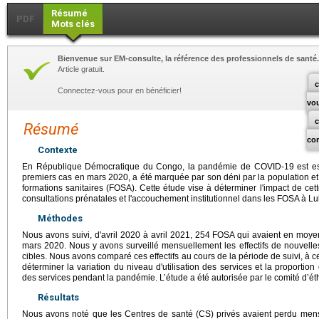
Résumé
PDF
Mots clés
Bienvenue sur EM-consulte, la référence des professionnels de santé.
Article gratuit.
c
Connectez-vous pour en bénéficier!
vo
Résumé
co
Contexte
En République Démocratique du Congo, la pandémie de COVID-19 est ess
premiers cas en mars 2020, a été marquée par son déni par la population et p
formations sanitaires (FOSA). Cette étude vise à déterminer l'impact de cette 
consultations prénatales et l'accouchement institutionnel dans les FOSA à 
Méthodes
Nous avons suivi, d'avril 2020 à avril 2021, 254 FOSA qui avaient en m
mars 2020. Nous y avons surveillé mensuellement les effectifs de nouvell
cibles. Nous avons comparé ces effectifs au cours de la période de suivi, à 
déterminer la variation du niveau d'utilisation des services et la proportio
des services pendant la pandémie. L’étude a été autorisée par le comité d’ét
Résultats
Nous avons noté que les Centres de santé (CS) privés avaient perdu m