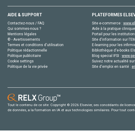
AIDE & SUPPORT
PLATEFORMES ELSE
Contactez-nous / FAQ
Site e-commerce :
www.el
Qui sommes-nous ?
Aide à la pratique clinique
Mentions légales
Portail pour les institution
© - Avertissements
Site d'information sur l'E
Termes et conditions d'utilisation
E-learning pour les infirmi
Politique rédactionnelle
Bibliothèque d'e-books Els
Politique publicitaire
Blog special IFSI :
www.gen
Cookie settings
Suivez notre actualité sur
Politique de la vie privée
Site d'emploi en santé :
e
Tout le contenu de ce site: Copyright © 2026 Elsevier, ses concédants de licence e
de données, a la formation en IA et aux technologies similaires. Pour tout con