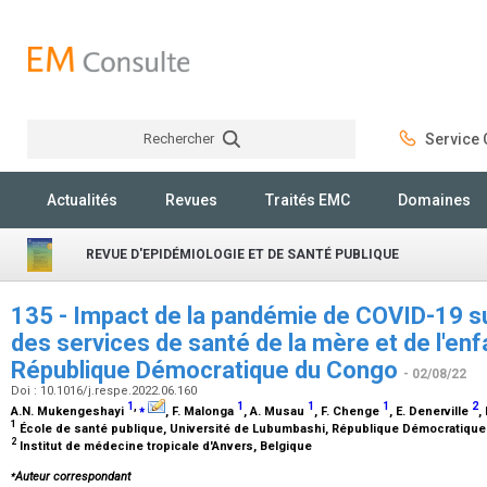
Rechercher
Service C
Rechercher
Actualités
Revues
Traités EMC
Domaines
REVUE D'EPIDÉMIOLOGIE ET DE SANTÉ PUBLIQUE
135 - Impact de la pandémie de COVID-19 sur l
des services de santé de la mère et de l'en
République Démocratique du Congo
- 02/08/22
Doi : 10.1016/j.respe.2022.06.160
1
,
⁎
1
1
1
2
A.N. Mukengeshayi
, F. Malonga
, A. Musau
, F. Chenge
, E. Denerville
,
1
École de santé publique, Université de Lubumbashi, République Démocratiqu
2
Institut de médecine tropicale d'Anvers, Belgique
⁎
Auteur correspondant