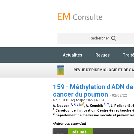
Rechercher
Actualités
Revues
Trait
REVUE D'EPIDÉMIOLOGIE ET DE S
159 - Méthylation d'ADN de
cancer du poumon
- 02/08/22
Doi : 10.1016/j.respe.2022.06.164
1
,
2
,
⁎
1
,
2
A. Nguyen
, A. Koushik
, L. Pelland-St
1
Carrefour de l'innovation, Centre de recherch
2
Département de médecine sociale et préventive,
⁎
Auteur correspondant
Résumé