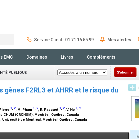
Service Client : 01 71 16 55 99
Mes alertes
Rechercher
és EMC
Domaines
Livres
Compléments
ANTÉ PUBLIQUE
S'abonner
s gènes F2RL3 et AHRR et le risque du
1
,
2
1
,
2
1
,
2
1
,
2
-Pierre
, M. Pham
, R. Pasquet
, V. Ho
e du CHUM (CRCHUM), Montréal, Québec, Canada
 Université de Montréal, Montréal, Québec, Canada
B