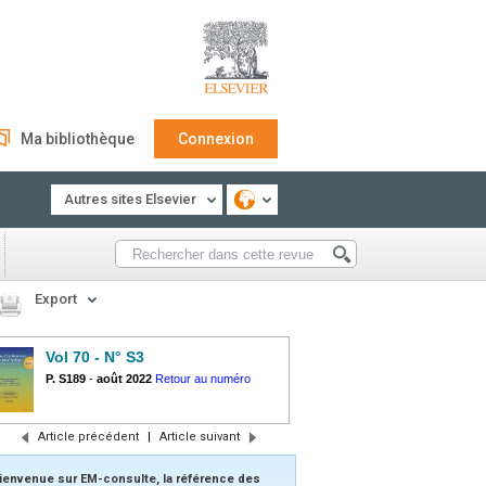
Ma bibliothèque
Connexion
Autres sites Elsevier
Export
Vol 70 - N° S3
P. S189
-
août 2022
Retour au numéro
Article précédent
|
Article suivant
ienvenue sur EM-consulte, la référence des