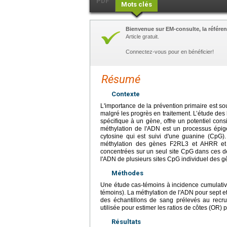
PDF
Mots clés
Bienvenue sur EM-consulte, la référen
Article gratuit.
Connectez-vous pour en bénéficier!
Résumé
Contexte
L'importance de la prévention primaire est so
malgré les progrès en traitement. L’étude de
spécifique à un gène, offre un potentiel co
méthylation de l'ADN est un processus épig
cytosine qui est suivi d'une guanine (CpG)
méthylation des gènes F2RL3 et AHRR et 
concentrées sur un seul site CpG dans ces de
l'ADN de plusieurs sites CpG individuel des 
Méthodes
Une étude cas-témoins à incidence cumulati
témoins). La méthylation de l'ADN pour sept 
des échantillons de sang prélevés au recrut
utilisée pour estimer les ratios de côtes (OR) 
Résultats