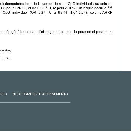
 été démontrées lors de l'examen de sites CpG individuels au sein de
,68 pour F2RL3, et de 0,53 à 0,82 pour AHRR. Un risque accru a été
te CpG individuel (OR=1,27, IC à 95 %: 1,04-1,54), celui d'AHRR
mes épigénétiques dans l'étiologie du cancer du poumon et pourraient
ntérêts.
en PDF.
VRES
NOS FORMULES D'ABONNEMENTS