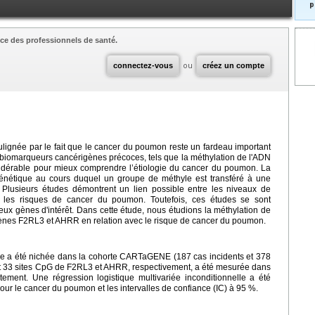
p
ce des professionnels de santé.
connectez-vous
ou
créez un compte
ulignée par le fait que le cancer du poumon reste un fardeau important
s biomarqueurs cancérigènes précoces, tels que la méthylation de l'ADN
nsidérable pour mieux comprendre l’étiologie du cancer du poumon. La
énétique au cours duquel un groupe de méthyle est transféré à une
. Plusieurs études démontrent un lien possible entre les niveaux de
les risques de cancer du poumon. Toutefois, ces études se sont
ux gènes d'intérêt. Dans cette étude, nous étudions la méthylation de
gènes F2RL3 et AHRR en relation avec le risque de cancer du poumon.
ve a été nichée dans la cohorte CARTaGENE (187 cas incidents et 378
et 33 sites CpG de F2RL3 et AHRR, respectivement, a été mesurée dans
ement. Une régression logistique multivariée inconditionnelle a été
pour le cancer du poumon et les intervalles de confiance (IC) à 95 %.