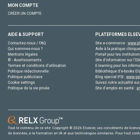
MON COMPTE
CRÉER UN COMPTE
AIDE & SUPPORT
PLATEFORMES ELSE
Contactez-nous / FAQ
Site e-commerce :
www.el
Qui sommes-nous ?
Aide à la pratique clinique
Mentions légales
Portail pour les institution
© - Avertissements
Site d'information sur l'E
Termes et conditions d'utilisation
E-learning pour les infirmi
Politique rédactionnelle
Bibliothèque d'e-books Els
Politique publicitaire
Blog special IFSI :
www.gen
Cookie settings
Suivez notre actualité sur
Politique de la vie privée
Site d'emploi en santé :
e
Tout le contenu de ce site: Copyright © 2026 Elsevier, ses concédants de licence e
de données, a la formation en IA et aux technologies similaires. Pour tout con