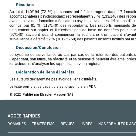
Résultats
Au total, 140/194 (72 %) personnes ont été interrogées dans 17 formati
accompagnateurs psychosociaux représentaient 95 % (133/140) des répond
avaient suivi une formation médicale ou psychosociale. Les définitions d'au 
connus par 81 % (113/140) des répondants. Les rapports mensuels de c
uniquement sur papier et il n'existait pas de base de données pour leu
(97/140) savaient quand commencer la recherche d'un patient n'ayan
surveillance a détecté 52 % (3012/5759) des patients absents notifiés par la 
Discussion/Conclusion
Le système de surveillance au cas par cas de la rétention des patients sou
Cependant, son utilité, sa réactivité et sa sensibilité peuvent être amélior
les acteurs et d'analyser les rapports au niveau régional.
Déclaration de liens d'intérêts
Les auteurs déclarent ne pas avoir de liens d'intérêts.
Le texte complet de cet article est disponible en PDF.
© 2022 Publié par Elsevier Masson SAS.
ACCÈS RAPIDES
DOMAINES
TRAITÉS EMC
REVUES
LIVRES
NOS FORMULES D'AB