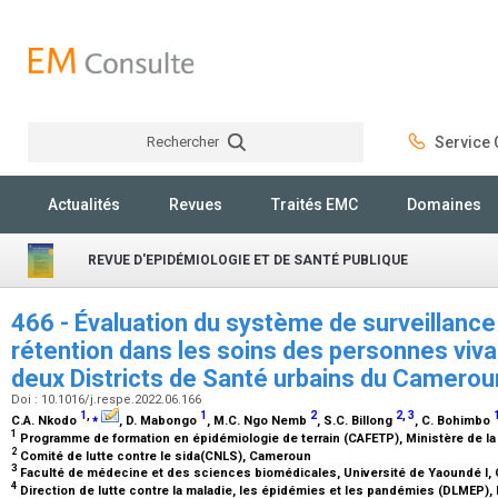
Rechercher
Service C
Rechercher
Actualités
Revues
Traités EMC
Domaines
REVUE D'EPIDÉMIOLOGIE ET DE SANTÉ PUBLIQUE
466 - Évaluation du système de surveillance 
rétention dans les soins des personnes viva
deux Districts de Santé urbains du Camero
Doi : 10.1016/j.respe.2022.06.166
1
,
⁎
1
2
2
,
3
C.A. Nkodo
, D. Mabongo
, M.C. Ngo Nemb
, S.C. Billong
, C. Bohimbo
1
Programme de formation en épidémiologie de terrain (CAFETP), Ministère de l
2
Comité de lutte contre le sida(CNLS), Cameroun
3
Faculté de médecine et des sciences biomédicales, Université de Yaoundé I
4
Direction de lutte contre la maladie, les épidémies et les pandémies (DLMEP)