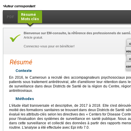
⁎
Auteur correspondant
Résumé
PDF
Mots clés
Bienvenue sur EM-consulte, la référence des professionnels de santé.
Article gratuit.
c
Connectez-vous pour en bénéficier!
vo
Résumé
co
Contexte
En 2016, le Cameroun a recruté des accompagnateurs psychosociaux pou
patients sous traitement antirétroviral, afin d'améliorer leur rétention dan
de surveillance dans deux Districts de Santé de la région du Centre, régio
antirétroviraux.
Méthodes
L’étude était transversale et descriptive, de 2017 à 2018. Elle s'est déroul
moitié des formations sanitaires se trouvant dans deux Districts de Santé s
évalué les attributs-clés selon les directives des « Centers for Disease Con
pour l'évaluation des systèmes de surveillance en santé publique. Nous 
dans cette surveillance et collecté des données à partir des rapports men
routine. L'analyse a été effectuée avec Epi info 7.0.