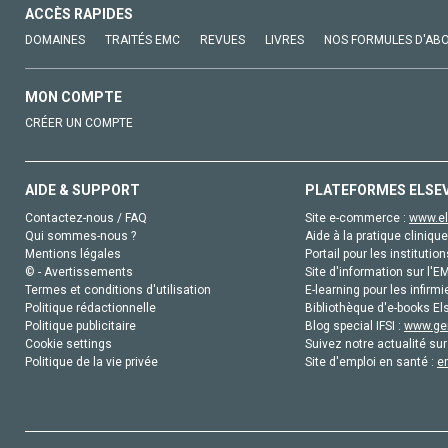
ACCÈS RAPIDES
DOMAINES
TRAITÉS EMC
REVUES
LIVRES
NOS FORMULES D'AB
MON COMPTE
CRÉER UN COMPTE
AIDE & SUPPORT
PLATEFORMES ELSE
Contactez-nous / FAQ
Site e-commerce :
www.el
Qui sommes-nous ?
Aide à la pratique clinique
Mentions légales
Portail pour les institution
© - Avertissements
Site d'information sur l'E
Termes et conditions d'utilisation
E-learning pour les infirmi
Politique rédactionnelle
Bibliothèque d'e-books Els
Politique publicitaire
Blog special IFSI :
www.gen
Cookie settings
Suivez notre actualité sur
Politique de la vie privée
Site d'emploi en santé :
e