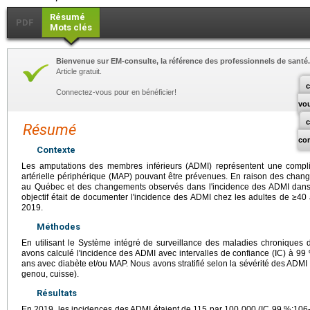
Résumé
PDF
Mots clés
Bienvenue sur EM-consulte, la référence des professionnels de santé.
Article gratuit.
c
Connectez-vous pour en bénéficier!
vo
Résumé
co
Contexte
Les amputations des membres inférieurs (ADMI) représentent une compli
artérielle périphérique (MAP) pouvant être prévenues. En raison des cha
au Québec et des changements observés dans l'incidence des ADMI dans 
objectif était de documenter l'incidence des ADMI chez les adultes de ≥4
2019.
Méthodes
En utilisant le Système intégré de surveillance des maladies chronique
avons calculé l'incidence des ADMI avec intervalles de confiance (IC) à 99
ans avec diabète et/ou MAP. Nous avons stratifié selon la sévérité des ADMI (m
genou, cuisse).
Résultats
En 2019, les incidences des ADMI étaient de 115 par 100 000 (IC 99 %:106