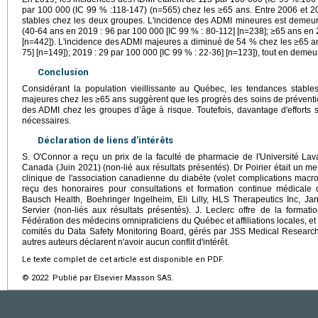
par 100 000 (IC 99 % :118-147) (n=565) chez les ≥65 ans. Entre 2006 et 2
stables chez les deux groupes. L'incidence des ADMI mineures est demeu
(40-64 ans en 2019 : 96 par 100 000 [IC 99 % : 80-112] [n=238]; ≥65 ans en
[n=442]). L'incidence des ADMI majeures a diminué de 54 % chez les ≥65 an
75] [n=149]); 2019 : 29 par 100 000 [IC 99 % : 22-36] [n=123]), tout en demeu
Conclusion
Considérant la population vieillissante au Québec, les tendances stable
majeures chez les ≥65 ans suggèrent que les progrès des soins de préventi
des ADMI chez les groupes d’âge à risque. Toutefois, davantage d'efforts 
nécessaires.
Déclaration de liens d'intérêts
S. O'Connor a reçu un prix de la faculté de pharmacie de l'Université Lava
Canada (Juin 2021) (non-lié aux résultats présentés). Dr Poirier était un m
clinique de l'association canadienne du diabète (volet complications macrov
reçu des honoraires pour consultations et formation continue médicale 
Bausch Health, Boehringer Ingelheim, Eli Lilly, HLS Therapeutics Inc, Ja
Servier (non-liés aux résultats présentés). J. Leclerc offre de la format
Fédération des médecins omnipraticiens du Québec et affiliations locales, et o
comités du Data Safety Monitoring Board, gérés par JSS Medical Research 
autres auteurs déclarent n'avoir aucun conflit d'intérêt.
Le texte complet de cet article est disponible en PDF.
© 2022 Publié par Elsevier Masson SAS.