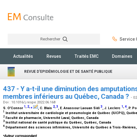
Rechercher
Service C
Rechercher
Actualités
Revues
Traités EMC
Domaines
REVUE D'EPIDÉMIOLOGIE ET DE SANTÉ PUBLIQUE
437 - Y a-t-il une diminution des amputatio
membres inférieurs au Québec, Canada ?
- 0
Doi : 10.1016/j.respe.2022.06.168
1
,
2
,
⁎
2
,
3
3
1
,
4
S. O'Connor
, C. Blais
, E. Anassour Laouan Sidi
, J. Leclerc
, P. Po
1
Institut universitaire de cardiologie et pneumologie de Québec (IUCPQ), Qué
2
Faculté de pharmacie, Université Laval, Québec, Canada
3
Institut national de santé publique du Québec, Québec, Canada
4
Département des sciences infirmières, Université du Québec à Trois-Rivières,
⁎
Auteur correspondant