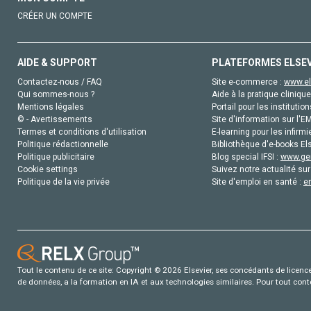
CRÉER UN COMPTE
AIDE & SUPPORT
PLATEFORMES ELSE
Contactez-nous / FAQ
Site e-commerce :
www.el
Qui sommes-nous ?
Aide à la pratique clinique
Mentions légales
Portail pour les institution
© - Avertissements
Site d'information sur l'E
Termes et conditions d'utilisation
E-learning pour les infirmi
Politique rédactionnelle
Bibliothèque d'e-books Els
Politique publicitaire
Blog special IFSI :
www.gen
Cookie settings
Suivez notre actualité sur
Politique de la vie privée
Site d'emploi en santé :
e
Tout le contenu de ce site: Copyright © 2026 Elsevier, ses concédants de licence e
de données, a la formation en IA et aux technologies similaires. Pour tout con