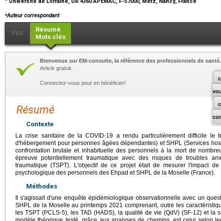
Université de Lorraine, UR 4360 APEMAC, F-57000, Metz, Nancy, France
⁎
Auteur correspondant
Résumé
PDF
Mots clés
Bienvenue sur EM-consulte, la référence des professionnels de santé.
Article gratuit.
c
Connectez-vous pour en bénéficier!
vo
Résumé
co
Contexte
La crise sanitaire de la COVID-19 a rendu particulièrement difficile le 
d'hébergement pour personnes âgées dépendantes) et SHPL (Services hospit
confrontation brutale et inhabituelle des personnels à la mort de nombreu
épreuve potentiellement traumatique avec des risques de troubles anx
traumatique (TSPT). L'objectif de ce projet était de mesurer l'impact de
psychologique des personnels des Ehpad et SHPL de la Moselle (France).
Méthodes
Il s'agissait d'une enquête épidémiologique observationnelle avec un que
SHPL de la Moselle au printemps 2021 comprenant, outre les caractéristiqu
les TSPT (PCLS-5), les TAD (HADS), la qualité de vie (QdV) (SF-12) et la s
modèle théorique testé, grâce aux analyses de chemins, est celui selon le