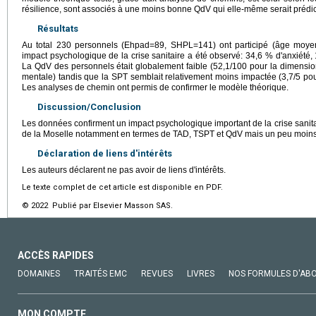
résilience, sont associés à une moins bonne QdV qui elle-même serait prédic
Résultats
Au total 230 personnels (Ehpad=89, SHPL=141) ont participé (âge moye
impact psychologique de la crise sanitaire a été observé: 34,6 % d'anxiété
La QdV des personnels était globalement faible (52,1/100 pour la dimensi
mentale) tandis que la SPT semblait relativement moins impactée (3,7/5 pour 
Les analyses de chemin ont permis de confirmer le modèle théorique.
Discussion/Conclusion
Les données confirment un impact psychologique important de la crise sanit
de la Moselle notamment en termes de TAD, TSPT et QdV mais un peu moins s
Déclaration de liens d'intérêts
Les auteurs déclarent ne pas avoir de liens d'intérêts.
Le texte complet de cet article est disponible en PDF.
© 2022 Publié par Elsevier Masson SAS.
ACCÈS RAPIDES
DOMAINES
TRAITÉS EMC
REVUES
LIVRES
NOS FORMULES D'AB
MON COMPTE