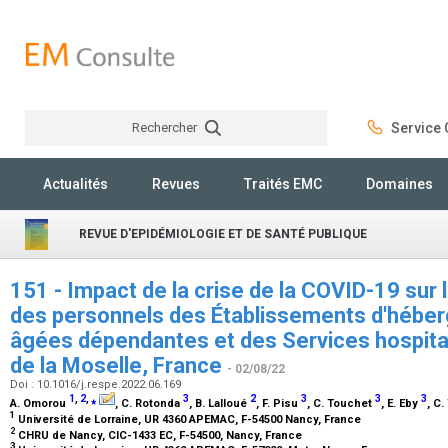
Rechercher
Service C
Rechercher
Actualités
Revues
Traités EMC
Domaines
REVUE D'EPIDÉMIOLOGIE ET DE SANTÉ PUBLIQUE
151 - Impact de la crise de la COVID-19 sur
des personnels des Établissements d'hébe
âgées dépendantes et des Services hospital
de la Moselle, France
- 02/08/22
Doi : 10.1016/j.respe.2022.06.169
1
,
2
,
⁎
3
2
3
3
3
A. Omorou
, C. Rotonda
, B. Lalloué
, F. Pisu
, C. Touchet
, E. Eby
, C.
1
Université de Lorraine, UR 4360 APEMAC, F-54500 Nancy, France
2
CHRU de Nancy, CIC-1433 EC, F-54500, Nancy, France
3