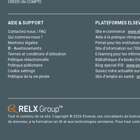
CRÉER UN COMPTE
AIDE & SUPPORT
PLATEFORMES ELSE
Contactez-nous / FAQ
Site e-commerce :
www.el
Qui sommes-nous ?
Aide à la pratique clinique
Mentions légales
Portail pour les institution
© - Avertissements
Site d'information sur l'E
Termes et conditions d'utilisation
E-learning pour les infirmi
Politique rédactionnelle
Bibliothèque d'e-books Els
Politique publicitaire
Blog special IFSI :
www.gen
Cookie settings
Suivez notre actualité sur
Politique de la vie privée
Site d'emploi en santé :
e
Tout le contenu de ce site: Copyright © 2026 Elsevier, ses concédants de licence e
de données, a la formation en IA et aux technologies similaires. Pour tout con