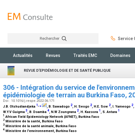
Rechercher
Service C
Rechercher
Actualités
Revues
Traités EMC
Domaines
REVUE D'EPIDÉMIOLOGIE ET DE SANTÉ PUBLIQUE
306 - Intégration du service de l'environne
épidémiologie de terrain au Burkina Faso, 
Doi : 10.1016/j.respe.2022.06.171
1
,
⁎
2
2
2
2
J.B. Otshudiandjeka
, B. Sawadogo
, H. Seogo
, H.E. Sow
, I. Yameogo
,
3
4
2
1
1
W.Y.V Guigma
, B. Doamba
, N.W Zoungrana
, H. Kazoora
, S. Antara
1
African Field Epidemiology Network (AFNET), Burkina Faso
2
Ministère de la santé, Burkina Faso
3
Ministère de la santé animale, Burkina Faso
4
Ministère de l'environnement, Burkina Faso