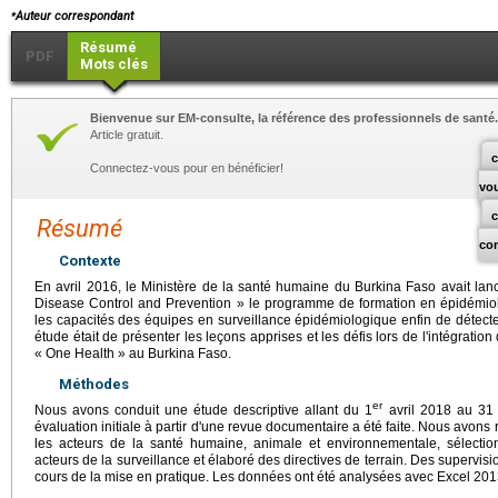
⁎
Auteur correspondant
Résumé
PDF
Mots clés
Bienvenue sur EM-consulte, la référence des professionnels de santé.
Article gratuit.
c
Connectez-vous pour en bénéficier!
vo
Résumé
co
Contexte
En avril 2016, le Ministère de la santé humaine du Burkina Faso avait lanc
Disease Control and Prevention » le programme de formation en épidémiolo
les capacités des équipes en surveillance épidémiologique enfin de détecter, 
étude était de présenter les leçons apprises et les défis lors de l'intégratio
« One Health » au Burkina Faso.
Méthodes
er
Nous avons conduit une étude descriptive allant du 1
avril 2018 au 31
évaluation initiale à partir d'une revue documentaire a été faite. Nous avons 
les acteurs de la santé humaine, animale et environnementale, sélectio
acteurs de la surveillance et élaboré des directives de terrain. Des supervisio
cours de la mise en pratique. Les données ont été analysées avec Excel 201