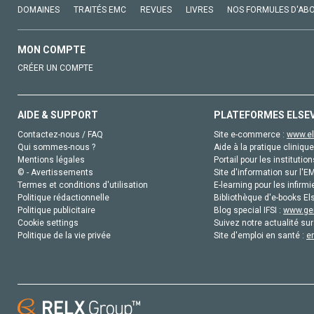
DOMAINES
TRAITÉS EMC
REVUES
LIVRES
NOS FORMULES D'AB
MON COMPTE
CRÉER UN COMPTE
AIDE & SUPPORT
PLATEFORMES ELSE
Contactez-nous / FAQ
Site e-commerce :
www.el
Qui sommes-nous ?
Aide à la pratique clinique
Mentions légales
Portail pour les institution
© - Avertissements
Site d'information sur l'E
Termes et conditions d'utilisation
E-learning pour les infirmi
Politique rédactionnelle
Bibliothèque d'e-books Els
Politique publicitaire
Blog special IFSI :
www.gen
Cookie settings
Suivez notre actualité sur
Politique de la vie privée
Site d'emploi en santé :
e