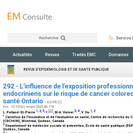
Rechercher
Service C
Rechercher
Actualités
Revues
Traités EMC
Domaines
REVUE D'EPIDÉMIOLOGIE ET DE SANTÉ PUBLIQUE
292 - L'influence de l'exposition profession
endocriniens sur le risque de cancer colorect
santé Ontario
- 02/08/22
Doi : 10.1016/j.respe.2022.06.174
1
,
2
,
3
,
⁎
3
,
4
1
,
2
L. Pelland-St-Pierre
, M-A. Verner
, V. Ho
1
Carrefour de l'innovation et de l’évaluation en santé, Centre de recherche du C
(CRCHUM), Montréal, Québec, Canada
2
Département de médecine sociale et préventive, École de santé publique (ESPU
Québec, Canada
3