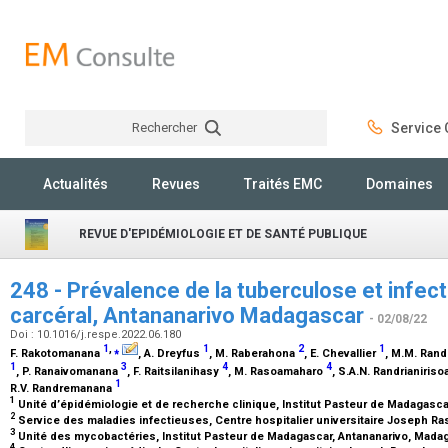
Rechercher
Service C
Rechercher
Actualités
Revues
Traités EMC
Domaines
REVUE D'EPIDÉMIOLOGIE ET DE SANTÉ PUBLIQUE
248 - Prévalence de la tuberculose et infect
carcéral, Antananarivo Madagascar
- 02/08/22
Doi : 10.1016/j.respe.2022.06.180
1
,
⁎
1
2
1
F. Rakotomanana
, A. Dreyfus
, M. Raberahona
, E. Chevallier
, M.M. Rand
1
3
4
4
, P. Ranaivomanana
, F. Raitsilanihasy
, M. Rasoamaharo
, S.A.N. Randrianiriso
1
R.V. Randremanana
1
Unité d’épidémiologie et de recherche clinique, Institut Pasteur de Madagasc
2
Service des maladies infectieuses, Centre hospitalier universitaire Joseph R
3
Unité des mycobactéries, Institut Pasteur de Madagascar, Antananarivo, Mad
4