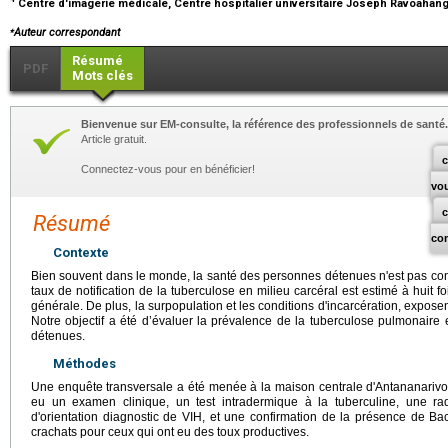
Centre d'imagerie médicale, Centre hospitalier universitaire Joseph Ravoahan
⁎
Auteur correspondant
Résumé
PDF
Mots clés
Bienvenue sur EM-consulte, la référence des professionnels de santé.
Article gratuit.
c
Connectez-vous pour en bénéficier!
vo
Résumé
co
Contexte
Bien souvent dans le monde, la santé des personnes détenues n'est pas con
taux de notification de la tuberculose en milieu carcéral est estimé à huit f
générale. De plus, la surpopulation et les conditions d'incarcération, exposent
Notre objectif a été d’évaluer la prévalence de la tuberculose pulmonaire 
détenues.
Méthodes
Une enquête transversale a été menée à la maison centrale d'Antananarivo,
eu un examen clinique, un test intradermique à la tuberculine, une ra
d'orientation diagnostic de VIH, et une confirmation de la présence de Bac
crachats pour ceux qui ont eu des toux productives.