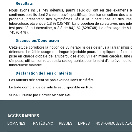
Résultats
Nous avons inclus 749 détenus, parmi ceux qui ont eu des examens bac
confirmés positifs dont 2 cas retrouvés positifs après mise en culture des c
probable, présentant des symptômes liés à la tuberculose et des im
tuberculose, étaient de 1,3 % (10/748). La proportion de sujets avec une inf
test positif à la tuberculine, a été de 84,1 % (629/748). Le dépistage de VI
745 (0,4 %).
Discussion/Conclusion
Cette étude corrobore la notion de vulnérabilité des détenus à la transmiss
détenues. Le faible usage de drogue injectable pourrait expliquer la faible
prise en charge globale de la tuberculose et du VIH en milieu carcéral, un
s'impose, utilisant entre autres la radiographie, pour le suivi d'une éventuel
tuberculose maladie.
Déclaration de liens d'intérêts
Les auteurs déclarent ne pas avoir de liens d'intérêts.
Le texte complet de cet article est disponible en PDF.
© 2022 Publié par Elsevier Masson SAS.
ACCÈS RAPIDES
DOMAINES
TRAITÉS EMC
REVUES
LIVRES
NOS FORMULES D'AB