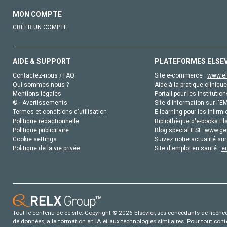
MON COMPTE
CRÉER UN COMPTE
AIDE & SUPPORT
PLATEFORMES ELSE
Contactez-nous / FAQ
Site e-commerce :
www.el
Qui sommes-nous ?
Aide à la pratique clinique
Mentions légales
Portail pour les institution
© - Avertissements
Site d'information sur l'E
Termes et conditions d'utilisation
E-learning pour les infirmi
Politique rédactionnelle
Bibliothèque d'e-books Els
Politique publicitaire
Blog special IFSI :
www.gen
Cookie settings
Suivez notre actualité sur
Politique de la vie privée
Site d'emploi en santé :
e
Tout le contenu de ce site: Copyright © 2026 Elsevier, ses concédants de licence e
de données, a la formation en IA et aux technologies similaires. Pour tout con