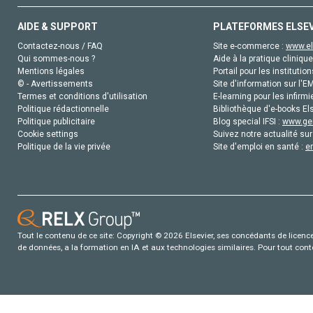
AIDE & SUPPORT
PLATEFORMES ELSE
Contactez-nous / FAQ
Site e-commerce :
www.el
Qui sommes-nous ?
Aide à la pratique clinique
Mentions légales
Portail pour les institution
© - Avertissements
Site d'information sur l'E
Termes et conditions d'utilisation
E-learning pour les infirmi
Politique rédactionnelle
Bibliothèque d'e-books Els
Politique publicitaire
Blog special IFSI :
www.gen
Cookie settings
Suivez notre actualité sur
Politique de la vie privée
Site d'emploi en santé :
e
Tout le contenu de ce site: Copyright © 2026 Elsevier, ses concédants de licence e
de données, a la formation en IA et aux technologies similaires. Pour tout con