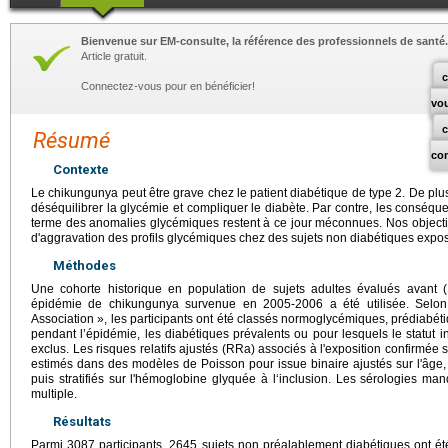
Bienvenue sur EM-consulte, la référence des professionnels de santé.
Article gratuit.
c
Connectez-vous pour en bénéficier!
vo
Résumé
co
Contexte
Le chikungunya peut être grave chez le patient diabétique de type 2. De pl
déséquilibrer la glycémie et compliquer le diabète. Par contre, les conséquen
terme des anomalies glycémiques restent à ce jour méconnues. Nos objectifs
d'aggravation des profils glycémiques chez des sujets non diabétiques exp
Méthodes
Une cohorte historique en population de sujets adultes évalués avant
épidémie de chikungunya survenue en 2005-2006 a été utilisée. Selon 
Association », les participants ont été classés normoglycémiques, prédiabét
pendant l’épidémie, les diabétiques prévalents ou pour lesquels le statut in
exclus. Les risques relatifs ajustés (RRa) associés à l'exposition confirmé
estimés dans des modèles de Poisson pour issue binaire ajustés sur l'âge, 
puis stratifiés sur l'hémoglobine glyquée à l‘inclusion. Les sérologies manq
multiple.
Résultats
Parmi 3087 participants, 2645 sujets non préalablement diabétiques ont été 