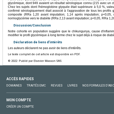
glycémique, dont 949 avaient un résultat sérologique connu (215 avec un c
Chez les sujets dont l'hémoglobine glyquée était supérieure à 5,0 %, valeu
confirmé sérologiquement était associé à l'aggravation de tous les profils
composite (RRa 1,20 avant imputation; 1,14 après imputation; p<0,05, r
normoglycémie vers le diabète (RRa 2,13 avant imputation; p<0,05, RRa 1,28
Discussion/Conclusion
Notre cohorte en population suggère que le chikungunya, cause d'inflamma
modifier le profil glycémique à long terme chez le sujet déjà à risque de diab
Déclaration de liens d'intérêts
Les auteurs déclarent ne pas avoir de liens d'intérêts.
Le texte complet de cet article est disponible en PDF.
© 2022 Publié par Elsevier Masson SAS.
ACCÈS RAPIDES
DOMAINES
TRAITÉS EMC
REVUES
LIVRES
NOS FORMULES D'AB
MON COMPTE
CRÉER UN COMPTE