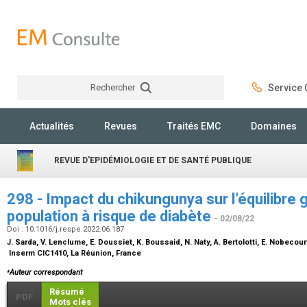
Rechercher
Service C
Rechercher
Actualités
Revues
Traités EMC
Domaines
REVUE D'EPIDÉMIOLOGIE ET DE SANTÉ PUBLIQUE
298 - Impact du chikungunya sur l’équilibre
population à risque de diabète
- 02/08/22
Doi : 10.1016/j.respe.2022.06.187
J. Sarda, V. Lenclume, E. Doussiet, K. Boussaid, N. Naty, A. Bertolotti, E. Nobecourt,
Inserm CIC1410, La Réunion, France
⁎
Auteur correspondant
Résumé
PDF
Mots clés