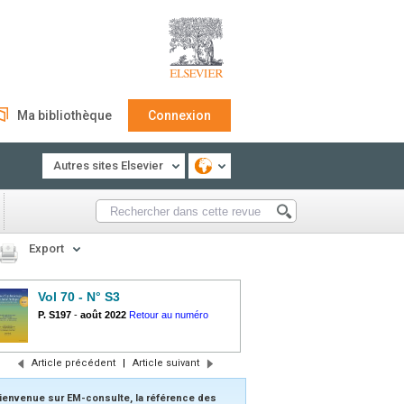
Ma bibliothèque
Connexion
Autres sites Elsevier
Export
Vol 70 - N° S3
P. S197
-
août 2022
Retour au numéro
Article précédent
|
Article suivant
ienvenue sur EM-consulte, la référence des