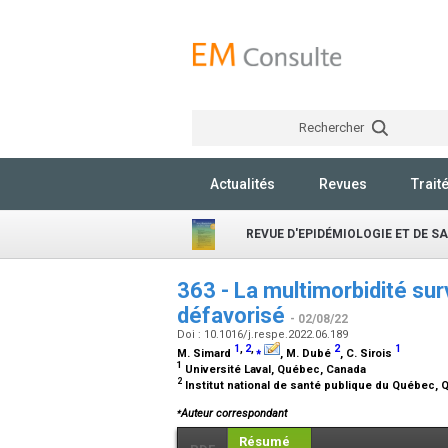
Rechercher
Actualités
Revues
Trait
REVUE D'EPIDÉMIOLOGIE ET DE S
363 - La multimorbidité surv
défavorisé
- 02/08/22
Doi : 10.1016/j.respe.2022.06.189
1
,
2
,
⁎
2
1
M. Simard
, M. Dubé
, C. Sirois
1
Université Laval, Québec, Canada
2
Institut national de santé publique du Québec,
⁎
Auteur correspondant
Résumé