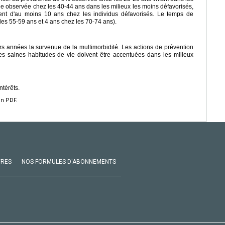
elle observée chez les 40-44 ans dans les milieux les moins défavorisés,
nt d'au moins 10 ans chez les individus défavorisés. Le temps de
es 55-59 ans et 4 ans chez les 70-74 ans).
rs années la survenue de la multimorbidité. Les actions de prévention
s saines habitudes de vie doivent être accentuées dans les milieux
ntérêts.
en PDF.
VRES
NOS FORMULES D'ABONNEMENTS