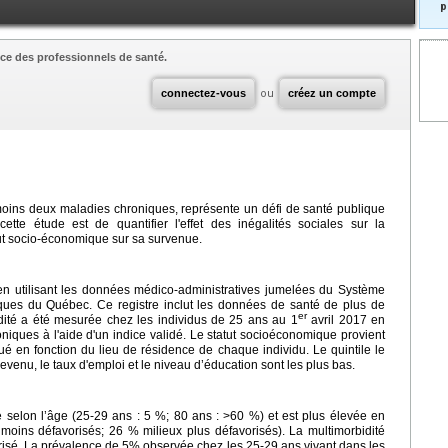
p
ce des professionnels de santé.
connectez-vous
ou
créez un compte
 moins deux maladies chroniques, représente un défi de santé publique
cette étude est de quantifier l'effet des inégalités sociales sur la
tut socio-économique sur sa survenue.
 en utilisant les données médico-administratives jumelées du Système
iques du Québec. Ce registre inclut les données de santé de plus de
er
ité a été mesurée chez les individus de 25 ans au 1
avril 2017 en
niques à l'aide d'un indice validé. Le statut socioéconomique provient
ibué en fonction du lieu de résidence de chaque individu. Le quintile le
evenu, le taux d'emploi et le niveau d’éducation sont les plus bas.
 selon l’âge (25-29 ans : 5 %; 80 ans : >60 %) et est plus élevée en
moins défavorisés; 26 % milieux plus défavorisés). La multimorbidité
orisé. La prévalence de 5% observée chez les 25-29 ans vivant dans les