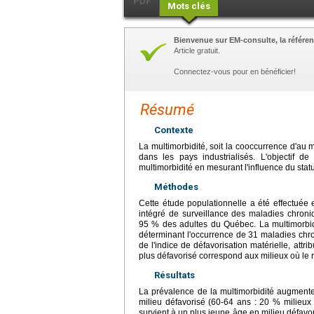
PDF
Mots clés
Bienvenue sur EM-consulte, la référen
Article gratuit.
Connectez-vous pour en bénéficier!
Résumé
Contexte
La multimorbidité, soit la cooccurrence d'au
dans les pays industrialisés. L'objectif de 
multimorbidité en mesurant l'influence du sta
Méthodes
Cette étude populationnelle a été effectuée
intégré de surveillance des maladies chron
95 % des adultes du Québec. La multimorbid
déterminant l'occurrence de 31 maladies chro
de l'indice de défavorisation matérielle, attr
plus défavorisé correspond aux milieux où le r
Résultats
La prévalence de la multimorbidité augmente
milieu défavorisé (60-64 ans : 20 % milieux 
survient à un plus jeune âge en milieu défav