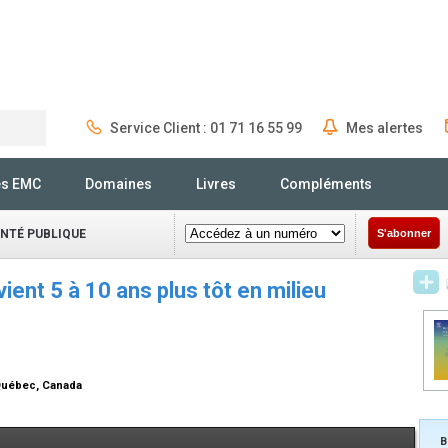
Service Client : 01 71 16 55 99
Mes alertes
Rechercher
és EMC
Domaines
Livres
Compléments
ANTÉ PUBLIQUE
S'abonner
ient 5 à 10 ans plus tôt en milieu
 Québec, Canada
B