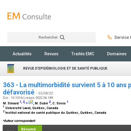
Rechercher
Service C
Rechercher
Actualités
Revues
Traités EMC
Domaines
REVUE D'EPIDÉMIOLOGIE ET DE SANTÉ PUBLIQUE
363 - La multimorbidité survient 5 à 10 ans p
défavorisé
- 02/08/22
Doi : 10.1016/j.respe.2022.06.189
1
,
2
,
⁎
2
1
M. Simard
, M. Dubé
, C. Sirois
1
Université Laval, Québec, Canada
2
Institut national de santé publique du Québec, Québec, Canada
⁎
Auteur correspondant
Résumé