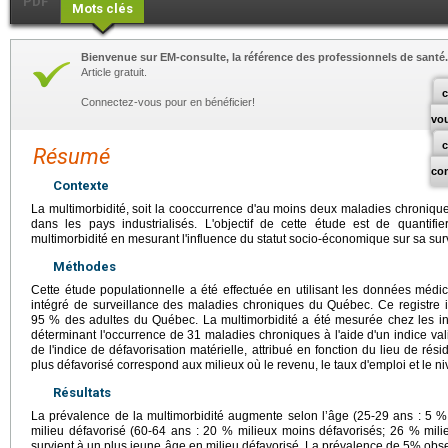
PDF
Mots clés
Bienvenue sur EM-consulte, la référence des professionnels de santé.
Article gratuit.
c
Connectez-vous pour en bénéficier!
vo
Résumé
co
Contexte
La multimorbidité, soit la cooccurrence d'au moins deux maladies chronique
dans les pays industrialisés. L'objectif de cette étude est de quantifier
multimorbidité en mesurant l'influence du statut socio-économique sur sa su
Méthodes
Cette étude populationnelle a été effectuée en utilisant les données méd
intégré de surveillance des maladies chroniques du Québec. Ce registre 
95 % des adultes du Québec. La multimorbidité a été mesurée chez les i
déterminant l'occurrence de 31 maladies chroniques à l'aide d'un indice va
de l'indice de défavorisation matérielle, attribué en fonction du lieu de rés
plus défavorisé correspond aux milieux où le revenu, le taux d'emploi et le n
Résultats
La prévalence de la multimorbidité augmente selon l’âge (25-29 ans : 5 %
milieu défavorisé (60-64 ans : 20 % milieux moins défavorisés; 26 % milie
survient à un plus jeune âge en milieu défavorisé. La prévalence de 5% obs