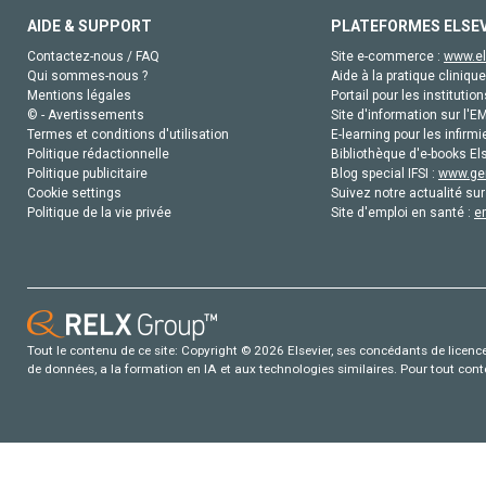
AIDE & SUPPORT
PLATEFORMES ELSE
Contactez-nous / FAQ
Site e-commerce :
www.el
Qui sommes-nous ?
Aide à la pratique clinique
Mentions légales
Portail pour les institution
© - Avertissements
Site d'information sur l'E
Termes et conditions d'utilisation
E-learning pour les infirmi
Politique rédactionnelle
Bibliothèque d'e-books Els
Politique publicitaire
Blog special IFSI :
www.gen
Cookie settings
Suivez notre actualité sur
Politique de la vie privée
Site d'emploi en santé :
e
Tout le contenu de ce site: Copyright © 2026 Elsevier, ses concédants de licence e
de données, a la formation en IA et aux technologies similaires. Pour tout con