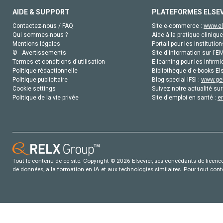
AIDE & SUPPORT
PLATEFORMES ELSE
Contactez-nous / FAQ
Site e-commerce :
www.el
Qui sommes-nous ?
Aide à la pratique clinique
Mentions légales
Portail pour les institution
© - Avertissements
Site d'information sur l'E
Termes et conditions d'utilisation
E-learning pour les infirmi
Politique rédactionnelle
Bibliothèque d'e-books Els
Politique publicitaire
Blog special IFSI :
www.gen
Cookie settings
Suivez notre actualité sur
Politique de la vie privée
Site d'emploi en santé :
e
Tout le contenu de ce site: Copyright © 2026 Elsevier, ses concédants de licence e
de données, a la formation en IA et aux technologies similaires. Pour tout con