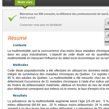
PDF
Mots clés
Bienvenue sur EM-consulte, la référence des professionnels de santé.
Article gratuit.
c
Connectez-vous pour en bénéficier!
vo
Résumé
co
Contexte
La multimorbidité, soit la cooccurrence d'au moins deux maladies chronique
dans les pays industrialisés. L'objectif de cette étude est de quantifier
multimorbidité en mesurant l'influence du statut socio-économique sur sa su
Méthodes
Cette étude populationnelle a été effectuée en utilisant les données méd
intégré de surveillance des maladies chroniques du Québec. Ce registre 
95 % des adultes du Québec. La multimorbidité a été mesurée chez les i
déterminant l'occurrence de 31 maladies chroniques à l'aide d'un indice va
de l'indice de défavorisation matérielle, attribué en fonction du lieu de rés
plus défavorisé correspond aux milieux où le revenu, le taux d'emploi et le n
Résultats
La prévalence de la multimorbidité augmente selon l’âge (25-29 ans : 5 %
milieu défavorisé (60-64 ans : 20 % milieux moins défavorisés; 26 % milie
survient à un plus jeune âge en milieu défavorisé. La prévalence de 5% obs