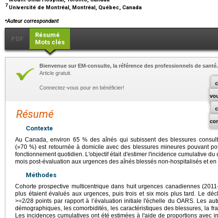
7
Université de Montréal, Montréal, Québec, Canada
⁎
Auteur correspondant
Résumé
PDF
Mots clés
Bienvenue sur EM-consulte, la référence des professionnels de santé.
Article gratuit.
c
Connectez-vous pour en bénéficier!
vo
Résumé
co
Contexte
Au Canada, environ 65 % des aînés qui subissent des blessures consulte
(»70 %) est retournée à domicile avec des blessures mineures pouvant poten
fonctionnement quotidien. L'objectif était d'estimer l'incidence cumulative du
mois post-évaluation aux urgences des aînés blessés non-hospitalisés et en i
Méthodes
Cohorte prospective multicentrique dans huit urgences canadiennes (2011
plus étaient évalués aux urgences, puis trois et six mois plus tard. Le décl
>=2/28 points par rapport à l’évaluation initiale l'échelle du OARS. Les 
démographiques, les comorbidités, les caractéristiques des blessures, la fragili
Les incidences cumulatives ont été estimées à l'aide de proportions avec i