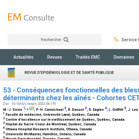
Rechercher
Service C
Rechercher
Actualités
Revues
Traités EMC
Domaines
REVUE D'EPIDÉMIOLOGIE ET DE SANTÉ PUBLIQUE
53 - Conséquences fonctionnelles des bles
déterminants chez les aînés - Cohortes CE
Doi : 10.1016/j.respe.2022.06.191
1
,
⁎
2
3
4
5
M.-J. Sirois
, P-H. Carmichael
, R. Daoust
, D. Eagles
, L. Griffith
, J. Lee
1
Faculté de médecine, Université Laval, Québec, Canada
2
Centre d'excellence sur le vieillissement de Québec, Québec, Canada
3
Hôpital du Sacré-Coeur de Montréal, Québec, Canada
4
Ottawa Hospital Research Institute, Ottawa, Canada
5
Université McMaster, Hamilton, Ontario, Canada
6
Mount Sinai Hospital, Toronto, Canada