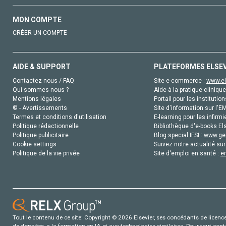
MON COMPTE
CRÉER UN COMPTE
AIDE & SUPPORT
PLATEFORMES ELSE
Contactez-nous / FAQ
Site e-commerce :
www.el
Qui sommes-nous ?
Aide à la pratique clinique
Mentions légales
Portail pour les institution
© - Avertissements
Site d'information sur l'E
Termes et conditions d'utilisation
E-learning pour les infirmi
Politique rédactionnelle
Bibliothèque d'e-books Els
Politique publicitaire
Blog special IFSI :
www.gen
Cookie settings
Suivez notre actualité sur
Politique de la vie privée
Site d'emploi en santé :
e
Tout le contenu de ce site: Copyright © 2026 Elsevier, ses concédants de licence e