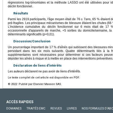
régressions log-binomiales et la méthode LASSO ont été utilisées pour iden
déclin fonctionnel.
Résultats
Parmi les 2919 participants, l'âge moyen était de 76 ± 7ans, 65 % étaient 
pré-fragiles. Les principaux mécanismes de blessure étaient les chutes (66 
L'incidence cumulative du déclin fonctionnel sur 6 mois était de 17 
occasionnelle d'appareils de marche, <5 sorties du domicile/semaine, la f
déterminants significatifs (p<0,01).
Discussion/Conclusion
Un pourcentage important de 17 % d'aînés qui subissent des blessures min
persistant dans les six mois suivants. Quatre déterminants liés à la fra
supplémentaires sont nécessaires pour déterminer si ces facteurs peuve
dépister les aînés à risque et à mettre en place des interventions préventives
Déclaration de liens d'intérêts
Les auteurs déclarent ne pas avoir de liens d'intérêts.
Le texte complet de cet article est disponible en PDF.
© 2022 Publié par Elsevier Masson SAS.
ACCÈS RAPIDES
DOMAINES
TRAITÉS EMC
REVUES
LIVRES
NOS FORMULES D'AB