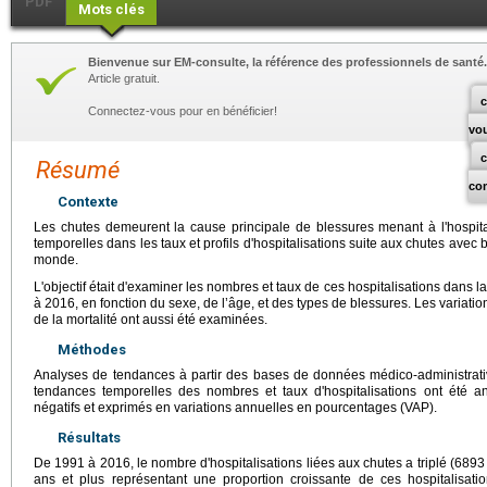
PDF
Mots clés
Bienvenue sur EM-consulte, la référence des professionnels de santé.
Article gratuit.
c
Connectez-vous pour en bénéficier!
vo
Résumé
co
Contexte
Les chutes demeurent la cause principale de blessures menant à l'hospita
temporelles dans les taux et profils d'hospitalisations suite aux chutes ave
monde.
L'objectif était d'examiner les nombres et taux de ces hospitalisations dans
à 2016, en fonction du sexe, de l’âge, et des types de blessures. Les variatio
de la mortalité ont aussi été examinées.
Méthodes
Analyses de tendances à partir des bases de données médico-administrativ
tendances temporelles des nombres et taux d'hospitalisations ont été
négatifs et exprimés en variations annuelles en pourcentages (VAP).
Résultats
De 1991 à 2016, le nombre d'hospitalisations liées aux chutes a triplé (689
ans et plus représentant une proportion croissante de ces hospitalis