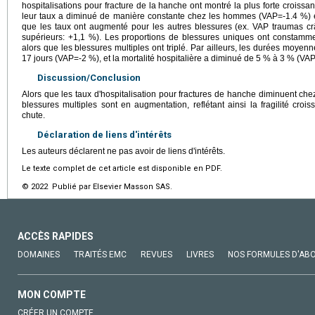
hospitalisations pour fracture de la hanche ont montré la plus forte croiss
leur taux a diminué de manière constante chez les hommes (VAP=-1.4 %) 
que les taux ont augmenté pour les autres blessures (ex. VAP traumas c
supérieurs: +1,1 %). Les proportions de blessures uniques ont constamme
alors que les blessures multiples ont triplé. Par ailleurs, les durées moyen
17 jours (VAP=-2 %), et la mortalité hospitalière a diminué de 5 % à 3 % (VA
Discussion/Conclusion
Alors que les taux d'hospitalisation pour fractures de hanche diminuent chez
blessures multiples sont en augmentation, reflétant ainsi la fragilité cro
chute.
Déclaration de liens d'intérêts
Les auteurs déclarent ne pas avoir de liens d'intérêts.
Le texte complet de cet article est disponible en PDF.
© 2022 Publié par Elsevier Masson SAS.
ACCÈS RAPIDES
DOMAINES
TRAITÉS EMC
REVUES
LIVRES
NOS FORMULES D'AB
MON COMPTE
CRÉER UN COMPTE