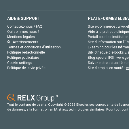
AIDE & SUPPORT
PLATEFORMES ELSE
Contactez-nous / FAQ
Site e-commerce :
www.el
Qui sommes-nous ?
Aide à la pratique clinique
Mentions légales
Portail pour les institution
© - Avertissements
Site d'information sur l'E
Termes et conditions d'utilisation
E-learning pour les infirmi
Politique rédactionnelle
Bibliothèque d'e-books Els
Politique publicitaire
Blog special IFSI :
www.gen
Cookie settings
Suivez notre actualité sur
Politique de la vie privée
Site d'emploi en santé :
e
Tout le contenu de ce site: Copyright © 2026 Elsevier, ses concédants de licence e
de données, a la formation en IA et aux technologies similaires. Pour tout con