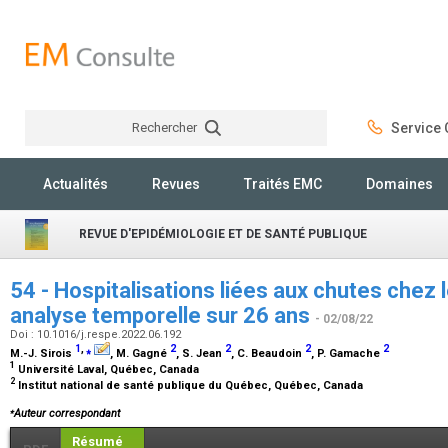
Rechercher
Service C
Rechercher
Actualités
Revues
Traités EMC
Domaines
REVUE D'EPIDÉMIOLOGIE ET DE SANTÉ PUBLIQUE
54 - Hospitalisations liées aux chutes chez 
analyse temporelle sur 26 ans
- 02/08/22
Doi : 10.1016/j.respe.2022.06.192
1
,
⁎
2
2
2
2
M.-J. Sirois
, M. Gagné
, S. Jean
, C. Beaudoin
, P. Gamache
1
Université Laval, Québec, Canada
2
Institut national de santé publique du Québec, Québec, Canada
⁎
Auteur correspondant
Résumé