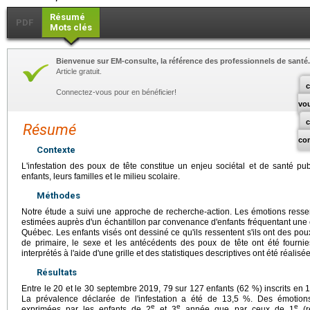
Résumé
PDF
Mots clés
Bienvenue sur EM-consulte, la référence des professionnels de santé.
Article gratuit.
c
Connectez-vous pour en bénéficier!
vo
Résumé
co
Contexte
L'infestation des poux de tête constitue un enjeu sociétal et de santé pu
enfants, leurs familles et le milieu scolaire.
Méthodes
Notre étude a suivi une approche de recherche-action. Les émotions ressen
estimées auprès d'un échantillon par convenance d'enfants fréquentant une
Québec. Les enfants visés ont dessiné ce qu'ils ressentent s'ils ont des pou
de primaire, le sexe et les antécédents des poux de tête ont été fournie
interprétés à l'aide d'une grille et des statistiques descriptives ont été réalis
Résultats
Entre le 20 et le 30 septembre 2019, 79 sur 127 enfants (62 %) inscrits en 
La prévalence déclarée de l'infestation a été de 13,5 %. Des émotion
e
e
e
exprimées par les enfants de 2
et 3
année que par ceux de 1
(r