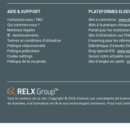
AIDE & SUPPORT
PLATEFORMES ELSE
Contactez-nous / FAQ
Site e-commerce :
www.el
Qui sommes-nous ?
Aide à la pratique clinique
Mentions légales
Portail pour les institution
© - Avertissements
Site d'information sur l'E
Termes et conditions d'utilisation
E-learning pour les infirmi
Politique rédactionnelle
Bibliothèque d'e-books Els
Politique publicitaire
Blog special IFSI :
www.gen
Cookie settings
Suivez notre actualité sur
Politique de la vie privée
Site d'emploi en santé :
e
Tout le contenu de ce site: Copyright © 2026 Elsevier, ses concédants de licence e
de données, a la formation en IA et aux technologies similaires. Pour tout con