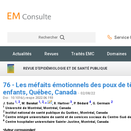
Rechercher
Service C
Rechercher
Actualités
Revues
Traités EMC
Domaines
REVUE D'EPIDÉMIOLOGIE ET DE SANTÉ PUBLIQUE
76 - Les méfaits émotionnels des poux de t
enfants, Québec, Canada
- 02/08/22
Doi : 10.1016/j.respe.2022.06.193
1
,
2
1
,
2
,
⁎
3
4
2
J. Soto
, M. Barakat
, R. Hartner
, P. Bédard
, G. Germain
1
Université de Montréal, Montréal, Canada
2
Institut national de santé publique du Québec, Montréal, Canada
3
Centre intégré universitaire de santé et de services sociaux du Centre-Sud-de
4
Centre hospitalier universitaire Sainte-Justine, Montréal, Canada
⁎
Auteur correspondant