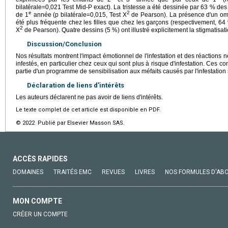
bilatérale=0,021 Test Mid-P exact). La tristesse a été dessinée par 63 % des
e
2
de 1
année (p bilatérale=0,015, Test X
de Pearson). La présence d'un omb
été plus fréquente chez les filles que chez les garçons (respectivement, 64
2
X
de Pearson). Quatre dessins (5 %) ont illustré explicitement la stigmatisati
Discussion/Conclusion
Nos résultats montrent l'impact émotionnel de l'infestation et des réactions 
infestés, en particulier chez ceux qui sont plus à risque d'infestation. Ces c
partie d'un programme de sensibilisation aux méfaits causés par l'infestation 
Déclaration de liens d'intérêts
Les auteurs déclarent ne pas avoir de liens d'intérêts.
Le texte complet de cet article est disponible en PDF.
© 2022 Publié par Elsevier Masson SAS.
ACCÈS RAPIDES
DOMAINES
TRAITÉS EMC
REVUES
LIVRES
NOS FORMULES D'AB
MON COMPTE
CRÉER UN COMPTE