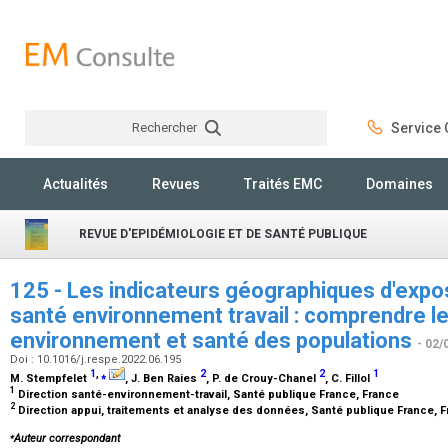
Rechercher
Service C
Rechercher
Actualités
Revues
Traités EMC
Domaines
REVUE D'EPIDÉMIOLOGIE ET DE SANTÉ PUBLIQUE
125 - Les indicateurs géographiques d'expo
santé environnement travail : comprendre le
environnement et santé des populations
- 02/
Doi : 10.1016/j.respe.2022.06.195
1
,
⁎
2
2
1
M. Stempfelet
, J. Ben Raies
, P. de Crouy-Chanel
, C. Fillol
1
Direction santé-environnement-travail, Santé publique France, France
2
Direction appui, traitements et analyse des données, Santé publique France, 
⁎
Auteur correspondant