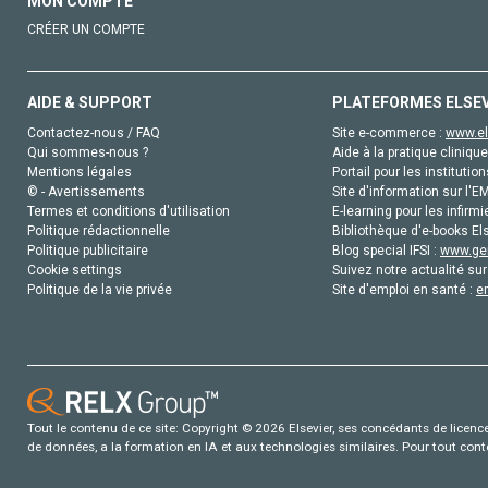
MON COMPTE
CRÉER UN COMPTE
AIDE & SUPPORT
PLATEFORMES ELSE
Contactez-nous / FAQ
Site e-commerce :
www.el
Qui sommes-nous ?
Aide à la pratique clinique
Mentions légales
Portail pour les institution
© - Avertissements
Site d'information sur l'E
Termes et conditions d'utilisation
E-learning pour les infirmi
Politique rédactionnelle
Bibliothèque d'e-books Els
Politique publicitaire
Blog special IFSI :
www.gen
Cookie settings
Suivez notre actualité sur
Politique de la vie privée
Site d'emploi en santé :
e
Tout le contenu de ce site: Copyright © 2026 Elsevier, ses concédants de licence e
de données, a la formation en IA et aux technologies similaires. Pour tout con