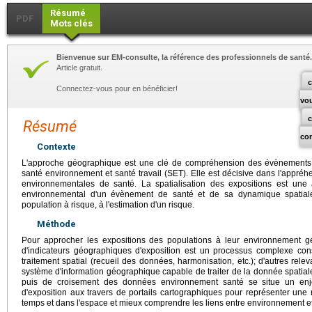
Résumé
PDF
Mots clés
Bienvenue sur EM-consulte, la référence des professionnels de santé.
Article gratuit.
c
Connectez-vous pour en bénéficier!
vo
Résumé
co
Contexte
L'approche géographique est une clé de compréhension des évènements san
santé environnement et santé travail (SET). Elle est décisive dans l'appré
environnementales de santé. La spatialisation des expositions est un
environnemental d'un évènement de santé et de sa dynamique spatiale,
population à risque, à l'estimation d'un risque.
Méthode
Pour approcher les expositions des populations à leur environnement gén
d'indicateurs géographiques d'exposition est un processus complexe con
traitement spatial (recueil des données, harmonisation, etc.); d'autres rele
système d'information géographique capable de traiter de la donnée spatiale
puis de croisement des données environnement santé se situe un enj
d'exposition aux travers de portails cartographiques pour représenter une 
temps et dans l'espace et mieux comprendre les liens entre environnement et