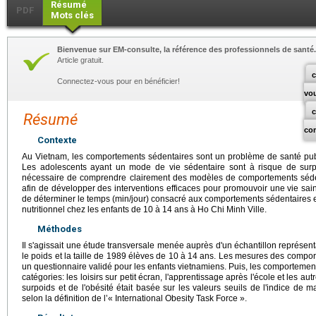
Résumé
PDF
Mots clés
Bienvenue sur EM-consulte, la référence des professionnels de santé.
Article gratuit.
c
Connectez-vous pour en bénéficier!
vo
Résumé
co
Contexte
Au Vietnam, les comportements sédentaires sont un problème de santé pu
Les adolescents ayant un mode de vie sédentaire sont à risque de surpo
nécessaire de comprendre clairement des modèles de comportements séden
afin de développer des interventions efficaces pour promouvoir une vie sain
de déterminer le temps (min/jour) consacré aux comportements sédentaires et le
nutritionnel chez les enfants de 10 à 14 ans à Ho Chi Minh Ville.
Méthodes
Il s'agissait une étude transversale menée auprès d'un échantillon représe
le poids et la taille de 1989 élèves de 10 à 14 ans. Les mesures des compo
un questionnaire validé pour les enfants vietnamiens. Puis, les comportement
catégories: les loisirs sur petit écran, l'apprentissage après l'école et les aut
surpoids et de l'obésité était basée sur les valeurs seuils de l'indice de m
selon la définition de l’« International Obesity Task Force ».