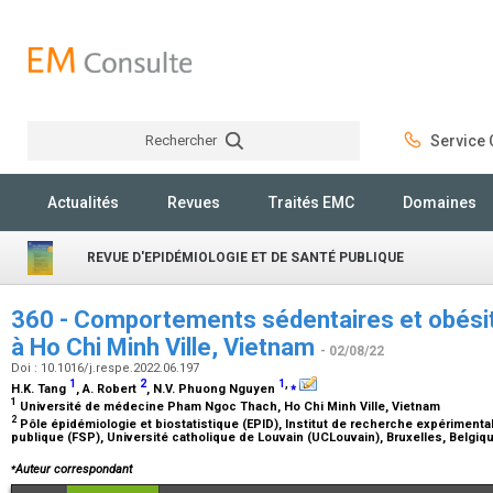
Rechercher
Service C
Rechercher
Actualités
Revues
Traités EMC
Domaines
REVUE D'EPIDÉMIOLOGIE ET DE SANTÉ PUBLIQUE
360 - Comportements sédentaires et obésit
à Ho Chi Minh Ville, Vietnam
- 02/08/22
Doi : 10.1016/j.respe.2022.06.197
1
2
1
,
⁎
H.K. Tang
, A. Robert
, N.V. Phuong Nguyen
1
Université de médecine Pham Ngoc Thach, Ho Chi Minh Ville, Vietnam
2
Pôle épidémiologie et biostatistique (EPID), Institut de recherche expérimental
publique (FSP), Université catholique de Louvain (UCLouvain), Bruxelles, Belgiq
⁎
Auteur correspondant