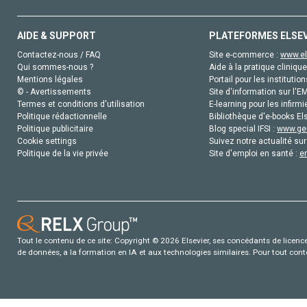
AIDE & SUPPORT
PLATEFORMES ELSE
Contactez-nous / FAQ
Site e-commerce :
www.el
Qui sommes-nous ?
Aide à la pratique clinique
Mentions légales
Portail pour les institution
© - Avertissements
Site d'information sur l'E
Termes et conditions d'utilisation
E-learning pour les infirmi
Politique rédactionnelle
Bibliothèque d'e-books Els
Politique publicitaire
Blog special IFSI :
www.gen
Cookie settings
Suivez notre actualité sur
Politique de la vie privée
Site d'emploi en santé :
e
Tout le contenu de ce site: Copyright © 2026 Elsevier, ses concédants de licence e
de données, a la formation en IA et aux technologies similaires. Pour tout con