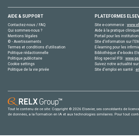
AIDE & SUPPORT
PLATEFORMES ELSE
Contactez-nous / FAQ
Site e-commerce :
www.el
Qui sommes-nous ?
Aide à la pratique clinique
Mentions légales
Portail pour les institution
© - Avertissements
Site d'information sur l'E
Termes et conditions d'utilisation
E-learning pour les infirmi
Politique rédactionnelle
Bibliothèque d'e-books Els
Politique publicitaire
Blog special IFSI :
www.gen
Cookie settings
Suivez notre actualité sur
Politique de la vie privée
Site d'emploi en santé :
e
Tout le contenu de ce site: Copyright © 2026 Elsevier, ses concédants de licence e
de données, a la formation en IA et aux technologies similaires. Pour tout con