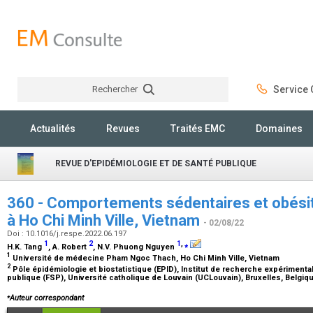
Rechercher
Service C
Rechercher
Actualités
Revues
Traités EMC
Domaines
REVUE D'EPIDÉMIOLOGIE ET DE SANTÉ PUBLIQUE
360 - Comportements sédentaires et obésit
à Ho Chi Minh Ville, Vietnam
- 02/08/22
Doi : 10.1016/j.respe.2022.06.197
1
2
1
,
⁎
H.K. Tang
, A. Robert
, N.V. Phuong Nguyen
1
Université de médecine Pham Ngoc Thach, Ho Chi Minh Ville, Vietnam
2
Pôle épidémiologie et biostatistique (EPID), Institut de recherche expérimental
publique (FSP), Université catholique de Louvain (UCLouvain), Bruxelles, Belgiq
⁎
Auteur correspondant