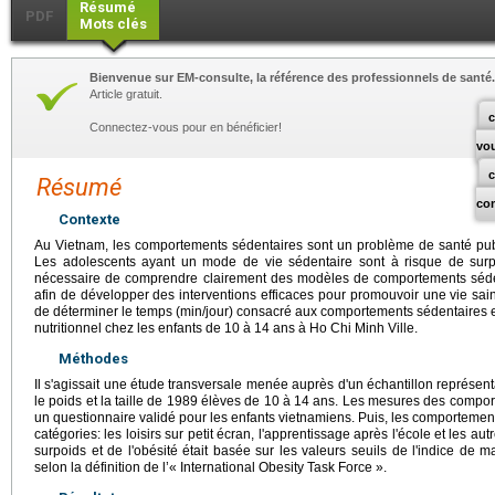
Résumé
PDF
Mots clés
Bienvenue sur EM-consulte, la référence des professionnels de santé.
Article gratuit.
c
Connectez-vous pour en bénéficier!
vo
Résumé
co
Contexte
Au Vietnam, les comportements sédentaires sont un problème de santé pu
Les adolescents ayant un mode de vie sédentaire sont à risque de surpo
nécessaire de comprendre clairement des modèles de comportements séden
afin de développer des interventions efficaces pour promouvoir une vie sain
de déterminer le temps (min/jour) consacré aux comportements sédentaires et le
nutritionnel chez les enfants de 10 à 14 ans à Ho Chi Minh Ville.
Méthodes
Il s'agissait une étude transversale menée auprès d'un échantillon représe
le poids et la taille de 1989 élèves de 10 à 14 ans. Les mesures des compo
un questionnaire validé pour les enfants vietnamiens. Puis, les comportement
catégories: les loisirs sur petit écran, l'apprentissage après l'école et les aut
surpoids et de l'obésité était basée sur les valeurs seuils de l'indice de m
selon la définition de l’« International Obesity Task Force ».