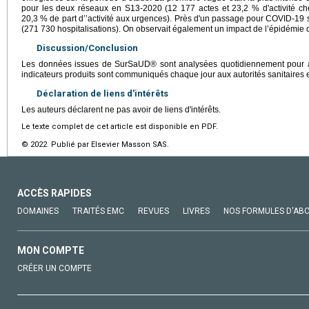
pour les deux réseaux en S13-2020 (12 177 actes et 23,2 % d'activité 
20,3 % de part d’’activité aux urgences). Près d'un passage pour COVID-19 su
(271 730 hospitalisations). On observait également un impact de l’épidémie di
Discussion/Conclusion
Les données issues de SurSaUD® sont analysées quotidiennement pour app
indicateurs produits sont communiqués chaque jour aux autorités sanitaires e
Déclaration de liens d'intérêts
Les auteurs déclarent ne pas avoir de liens d'intérêts.
Le texte complet de cet article est disponible en PDF.
© 2022 Publié par Elsevier Masson SAS.
ACCÈS RAPIDES
DOMAINES
TRAITÉS EMC
REVUES
LIVRES
NOS FORMULES D'AB
MON COMPTE
CRÉER UN COMPTE