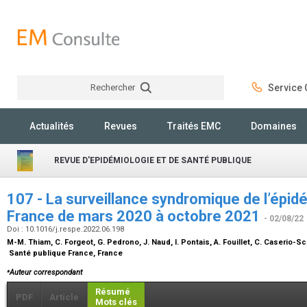
Rechercher
Service C
Rechercher
Actualités
Revues
Traités EMC
Domaines
REVUE D'EPIDÉMIOLOGIE ET DE SANTÉ PUBLIQUE
107 - La surveillance syndromique de l’épi
France de mars 2020 à octobre 2021
- 02/08/22
Doi : 10.1016/j.respe.2022.06.198
M-M. Thiam, C. Forgeot, G. Pedrono, J. Naud, I. Pontais, A. Fouillet, C. Caserio
Santé publique France, France
⁎
Auteur correspondant
Résumé
PDF
Article
Mots clés