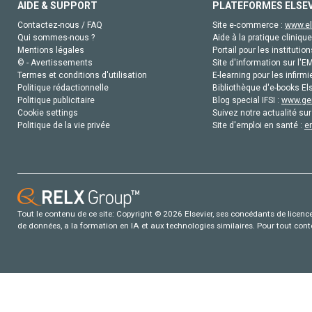
AIDE & SUPPORT
PLATEFORMES ELSE
Contactez-nous / FAQ
Site e-commerce :
www.el
Qui sommes-nous ?
Aide à la pratique clinique
Mentions légales
Portail pour les institution
© - Avertissements
Site d'information sur l'E
Termes et conditions d'utilisation
E-learning pour les infirmi
Politique rédactionnelle
Bibliothèque d'e-books Els
Politique publicitaire
Blog special IFSI :
www.gen
Cookie settings
Suivez notre actualité sur
Politique de la vie privée
Site d'emploi en santé :
e
Tout le contenu de ce site: Copyright © 2026 Elsevier, ses concédants de licence e
de données, a la formation en IA et aux technologies similaires. Pour tout con