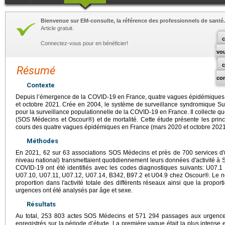
Bienvenue sur EM-consulte, la référence des professionnels de santé.
Article gratuit.
c
Connectez-vous pour en bénéficier!
vo
Résumé
co
Contexte
Depuis l’émergence de la COVID-19 en France, quatre vagues épidémiques o
et octobre 2021. Crée en 2004, le système de surveillance syndromique Su
pour la surveillance populationnelle de la COVID-19 en France. Il collecte 
(SOS Médecins et Oscour®) et de mortalité. Cette étude présente les princi
cours des quatre vagues épidémiques en France (mars 2020 et octobre 2021
Méthodes
En 2021, 62 sur 63 associations SOS Médecins et près de 700 services 
niveau national) transmettaient quotidiennement leurs données d'activité à
COVID-19 ont été identifiés avec les codes diagnostiques suivants: U07.
U07.10, U07.11, U07.12, U07.14, B342, B97.2 et U04.9 chez Oscour®. Le 
proportion dans l'activité totale des différents réseaux ainsi que la propor
urgences ont été analysés par âge et sexe.
Résultats
Au total, 253 803 actes SOS Médecins et 571 294 passages aux urgence
enregistrés sur la période d’étude. La première vague était la plus intense e