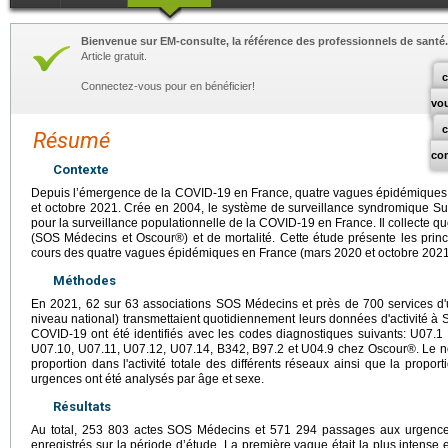
Bienvenue sur EM-consulte, la référence des professionnels de santé.
Article gratuit.
c
Connectez-vous pour en bénéficier!
vo
Résumé
co
Contexte
Depuis l’émergence de la COVID-19 en France, quatre vagues épidémiques o
et octobre 2021. Crée en 2004, le système de surveillance syndromique Su
pour la surveillance populationnelle de la COVID-19 en France. Il collecte 
(SOS Médecins et Oscour®) et de mortalité. Cette étude présente les princi
cours des quatre vagues épidémiques en France (mars 2020 et octobre 2021
Méthodes
En 2021, 62 sur 63 associations SOS Médecins et près de 700 services 
niveau national) transmettaient quotidiennement leurs données d'activité à
COVID-19 ont été identifiés avec les codes diagnostiques suivants: U07.
U07.10, U07.11, U07.12, U07.14, B342, B97.2 et U04.9 chez Oscour®. Le 
proportion dans l'activité totale des différents réseaux ainsi que la propor
urgences ont été analysés par âge et sexe.
Résultats
Au total, 253 803 actes SOS Médecins et 571 294 passages aux urgence
enregistrés sur la période d’étude. La première vague était la plus intense e