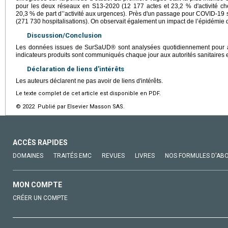
pour les deux réseaux en S13-2020 (12 177 actes et 23,2 % d'activité 
20,3 % de part d’’activité aux urgences). Près d'un passage pour COVID-19 su
(271 730 hospitalisations). On observait également un impact de l’épidémie di
Discussion/Conclusion
Les données issues de SurSaUD® sont analysées quotidiennement pour app
indicateurs produits sont communiqués chaque jour aux autorités sanitaires e
Déclaration de liens d'intérêts
Les auteurs déclarent ne pas avoir de liens d'intérêts.
Le texte complet de cet article est disponible en PDF.
© 2022 Publié par Elsevier Masson SAS.
ACCÈS RAPIDES
DOMAINES
TRAITÉS EMC
REVUES
LIVRES
NOS FORMULES D'AB
MON COMPTE
CRÉER UN COMPTE