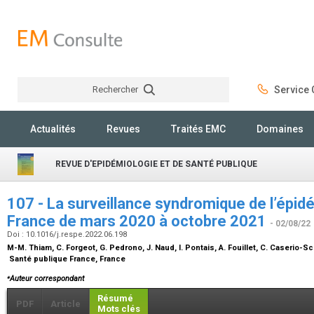
Rechercher
Service C
Rechercher
Actualités
Revues
Traités EMC
Domaines
REVUE D'EPIDÉMIOLOGIE ET DE SANTÉ PUBLIQUE
107 - La surveillance syndromique de l’épi
France de mars 2020 à octobre 2021
- 02/08/22
Doi : 10.1016/j.respe.2022.06.198
M-M. Thiam, C. Forgeot, G. Pedrono, J. Naud, I. Pontais, A. Fouillet, C. Caserio
Santé publique France, France
⁎
Auteur correspondant
Résumé
PDF
Article
Mots clés