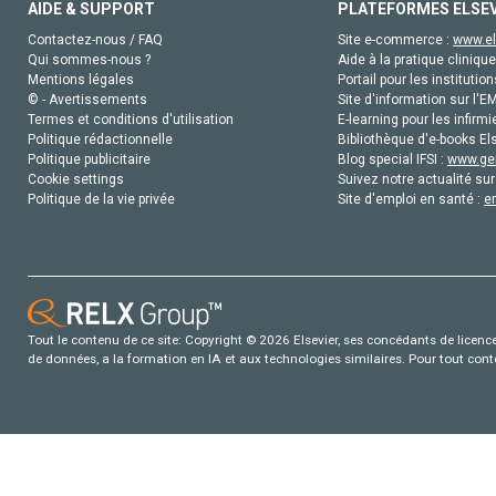
AIDE & SUPPORT
PLATEFORMES ELSE
Contactez-nous / FAQ
Site e-commerce :
www.el
Qui sommes-nous ?
Aide à la pratique clinique
Mentions légales
Portail pour les institution
© - Avertissements
Site d'information sur l'E
Termes et conditions d'utilisation
E-learning pour les infirmi
Politique rédactionnelle
Bibliothèque d'e-books Els
Politique publicitaire
Blog special IFSI :
www.gen
Cookie settings
Suivez notre actualité sur
Politique de la vie privée
Site d'emploi en santé :
e
Tout le contenu de ce site: Copyright © 2026 Elsevier, ses concédants de licence e
de données, a la formation en IA et aux technologies similaires. Pour tout con