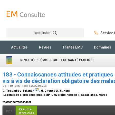
Rechercher
Service C
Rechercher
Actualités
Revues
Traités EMC
Domaines
REVUE D'EPIDÉMIOLOGIE ET DE SANTÉ PUBLIQUE
183 - Connaissances attitudes et pratiques
vis à vis de déclaration obligatoire des mal
Doi : 10.1016/j.respe.2022.06.203
⁎
G. Tsoumbou-Bakana
, H. Chennouf, S. Nani
Laboratoire d’épidémiologie, FMP-Université Hassan II, Casablanca, Maroc
⁎
Auteur correspondant
Résumé
PDF
Mots clés