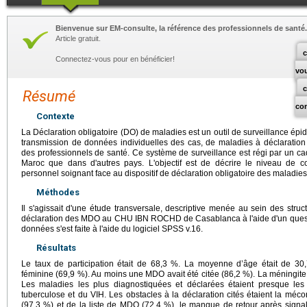
Bienvenue sur EM-consulte, la référence des professionnels de santé.
Article gratuit.
c
Connectez-vous pour en bénéficier!
vo
Résumé
co
Contexte
La Déclaration obligatoire (DO) de maladies est un outil de surveillance épi
transmission de données individuelles des cas, de maladies à déclaration
des professionnels de santé. Ce système de surveillance est régi par un ca
Maroc que dans d'autres pays. L'objectif est de décrire le niveau de c
personnel soignant face au dispositif de déclaration obligatoire des maladies
Méthodes
Il s'agissait d'une étude transversale, descriptive menée au sein des stru
déclaration des MDO au CHU IBN ROCHD de Casablanca à l'aide d'un questi
données s'est faite à l'aide du logiciel SPSS v.16.
Résultats
Le taux de participation était de 68,3 %. La moyenne d’âge était de 
féminine (69,9 %). Au moins une MDO avait été citée (86,2 %). La méningite e
Les maladies les plus diagnostiquées et déclarées étaient presque le
tuberculose et du VIH. Les obstacles à la déclaration cités étaient la méc
(97,3 %) et de la liste de MDO (72,4 %), le manque de retour après sig