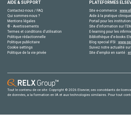
AIDE & SUPPORT
PLATEFORMES ELSE
Contactez-nous / FAQ
Site e-commerce :
www.el
Qui sommes-nous ?
Aide à la pratique clinique
Mentions légales
Portail pour les institution
© - Avertissements
Site d'information sur l'E
Termes et conditions d'utilisation
E-learning pour les infirmi
Politique rédactionnelle
Bibliothèque d'e-books Els
Politique publicitaire
Blog special IFSI :
www.gen
Cookie settings
Suivez notre actualité sur
Politique de la vie privée
Site d'emploi en santé :
e
Tout le contenu de ce site: Copyright © 2026 Elsevier, ses concédants de licence e
de données, a la formation en IA et aux technologies similaires. Pour tout con