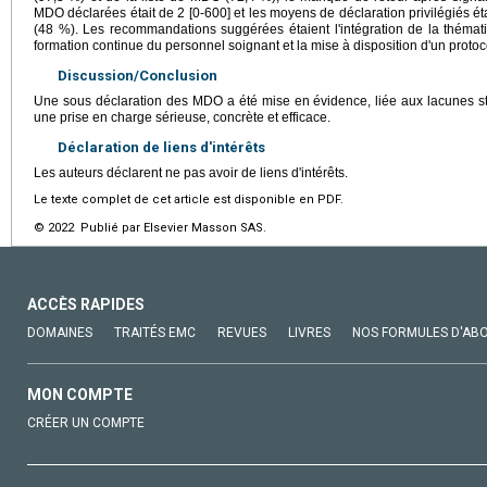
MDO déclarées était de 2 [0-600] et les moyens de déclaration privilégiés éta
(48 %). Les recommandations suggérées étaient l'intégration de la thém
formation continue du personnel soignant et la mise à disposition d'un protoco
Discussion/Conclusion
Une sous déclaration des MDO a été mise en évidence, liée aux lacunes stru
une prise en charge sérieuse, concrète et efficace.
Déclaration de liens d'intérêts
Les auteurs déclarent ne pas avoir de liens d'intérêts.
Le texte complet de cet article est disponible en PDF.
© 2022 Publié par Elsevier Masson SAS.
ACCÈS RAPIDES
DOMAINES
TRAITÉS EMC
REVUES
LIVRES
NOS FORMULES D'AB
MON COMPTE
CRÉER UN COMPTE