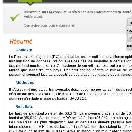
Bienvenue sur EM-consulte, la référence des professionnels de santé.
Article gratuit.
c
Connectez-vous pour en bénéficier!
vo
Résumé
co
Contexte
La Déclaration obligatoire (DO) de maladies est un outil de surveillance épi
transmission de données individuelles des cas, de maladies à déclaration
des professionnels de santé. Ce système de surveillance est régi par un ca
Maroc que dans d'autres pays. L'objectif est de décrire le niveau de c
personnel soignant face au dispositif de déclaration obligatoire des maladies
Méthodes
Il s'agissait d'une étude transversale, descriptive menée au sein des stru
déclaration des MDO au CHU IBN ROCHD de Casablanca à l'aide d'un questi
données s'est faite à l'aide du logiciel SPSS v.16.
Résultats
Le taux de participation était de 68,3 %. La moyenne d’âge était de 
féminine (69,9 %). Au moins une MDO avait été citée (86,2 %). La méningite e
Les maladies les plus diagnostiquées et déclarées étaient presque le
tuberculose et du VIH. Les obstacles à la déclaration cités étaient la méc
(97,3 %) et de la liste de MDO (72,4 %), le manque de retour après sig