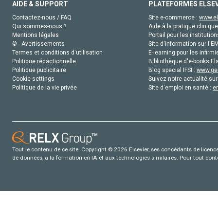
AIDE & SUPPORT
PLATEFORMES ELSE
Contactez-nous / FAQ
Site e-commerce :
www.el
Qui sommes-nous ?
Aide à la pratique clinique
Mentions légales
Portail pour les institution
© - Avertissements
Site d'information sur l'E
Termes et conditions d'utilisation
E-learning pour les infirmi
Politique rédactionnelle
Bibliothèque d'e-books Els
Politique publicitaire
Blog special IFSI :
www.gen
Cookie settings
Suivez notre actualité sur
Politique de la vie privée
Site d'emploi en santé :
e
Tout le contenu de ce site: Copyright © 2026 Elsevier, ses concédants de licence e
de données, a la formation en IA et aux technologies similaires. Pour tout con