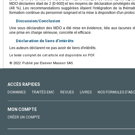
MDO déclarées était de 2 [0-600] et les moyens de déclaration privilégiés éta
(48 %). Les recommandations suggérées étaient l'intégration de la thém
formation continue du personnel soignant et la mise à disposition d'un protoco
Discussion/Conclusion
Une sous déclaration des MDO a été mise en évidence, liée aux lacunes stru
une prise en charge sérieuse, concrète et efficace.
Déclaration de liens d'intérêts
Les auteurs déclarent ne pas avoir de liens d'intérêts.
Le texte complet de cet article est disponible en PDF.
© 2022 Publié par Elsevier Masson SAS.
ACCÈS RAPIDES
DOMAINES
TRAITÉS EMC
REVUES
LIVRES
NOS FORMULES D'AB
MON COMPTE
CRÉER UN COMPTE