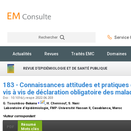
Rechercher
Service C
Rechercher
Actualités
Revues
Traités EMC
Domaines
REVUE D'EPIDÉMIOLOGIE ET DE SANTÉ PUBLIQUE
183 - Connaissances attitudes et pratiques
vis à vis de déclaration obligatoire des mal
Doi : 10.1016/j.respe.2022.06.203
⁎
G. Tsoumbou-Bakana
, H. Chennouf, S. Nani
Laboratoire d’épidémiologie, FMP-Université Hassan II, Casablanca, Maroc
⁎
Auteur correspondant
Résumé
PDF
Mots clés