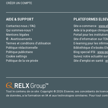
CRÉER UN COMPTE
AIDE & SUPPORT
PLATEFORMES ELSE
Contactez-nous / FAQ
Site e-commerce :
www.el
Qui sommes-nous ?
Aide à la pratique clinique
Mentions légales
Portail pour les institution
© - Avertissements
Site d'information sur l'E
Termes et conditions d'utilisation
E-learning pour les infirmi
Politique rédactionnelle
Bibliothèque d'e-books Els
Politique publicitaire
Blog special IFSI :
www.gen
Cookie settings
Suivez notre actualité sur
Politique de la vie privée
Site d'emploi en santé :
e
Tout le contenu de ce site: Copyright © 2026 Elsevier, ses concédants de licence e
de données, a la formation en IA et aux technologies similaires. Pour tout con