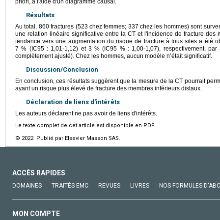
priori, à l'aide d'un diagramme causal.
Résultats
Au total, 860 fractures (523 chez femmes; 337 chez les hommes) sont surve
une relation linéaire significative entre la CT et l'incidence de fracture des
tendance vers une augmentation du risque de fracture à tous sites a été ob
7 % (IC95 : 1,01-1,12) et 3 % (IC95 % : 1,00-1,07), respectivement, p
complètement ajusté). Chez les hommes, aucun modèle n’était significatif.
Discussion/Conclusion
En conclusion, ces résultats suggèrent que la mesure de la CT pourrait permet
ayant un risque plus élevé de fracture des membres inférieurs distaux.
Déclaration de liens d'intérêts
Les auteurs déclarent ne pas avoir de liens d'intérêts.
Le texte complet de cet article est disponible en PDF.
© 2022 Publié par Elsevier Masson SAS.
ACCÈS RAPIDES
DOMAINES
TRAITÉS EMC
REVUES
LIVRES
NOS FORMULES D'AB
MON COMPTE