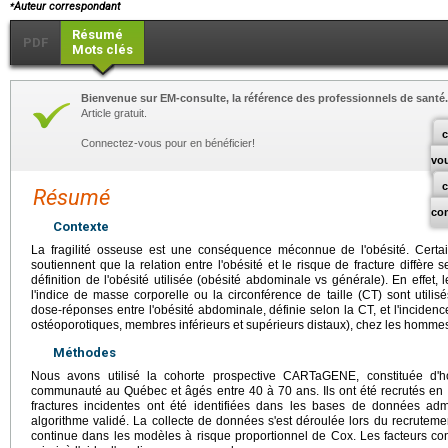
⁎
Auteur correspondant
Résumé
PDF
Mots clés
Bienvenue sur EM-consulte, la référence des professionnels de santé.
Article gratuit.
c
Connectez-vous pour en bénéficier!
vo
Résumé
co
Contexte
La fragilité osseuse est une conséquence méconnue de l'obésité. Certa
soutiennent que la relation entre l'obésité et le risque de fracture diffère s
définition de l'obésité utilisée (obésité abdominale vs générale). En effet, l
l'indice de masse corporelle ou la circonférence de taille (CT) sont utilisés.
dose-réponses entre l'obésité abdominale, définie selon la CT, et l'incidence 
ostéoporotiques, membres inférieurs et supérieurs distaux), chez les homme
Méthodes
Nous avons utilisé la cohorte prospective CARTaGENE, constituée d
communauté au Québec et âgés entre 40 à 70 ans. Ils ont été recrutés en 
fractures incidentes ont été identifiées dans les bases de données adm
algorithme validé. La collecte de données s'est déroulée lors du recruteme
continue dans les modèles à risque proportionnel de Cox. Les facteurs conf