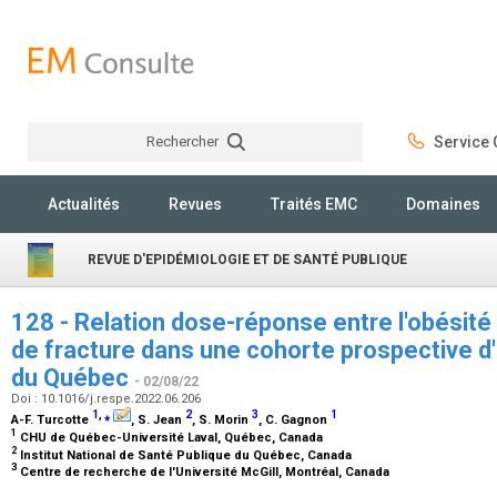
Rechercher
Service C
Rechercher
Actualités
Revues
Traités EMC
Domaines
REVUE D'EPIDÉMIOLOGIE ET DE SANTÉ PUBLIQUE
128 - Relation dose-réponse entre l'obésité
de fracture dans une cohorte prospective
du Québec
- 02/08/22
Doi : 10.1016/j.respe.2022.06.206
1
,
⁎
2
3
1
A-F. Turcotte
, S. Jean
, S. Morin
, C. Gagnon
1
CHU de Québec-Université Laval, Québec, Canada
2
Institut National de Santé Publique du Québec, Canada
3
Centre de recherche de l'Université McGill, Montréal, Canada