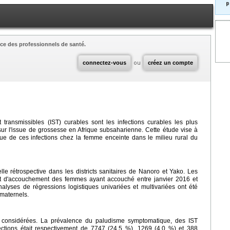
p
ce des professionnels de santé.
connectez-vous
ou
créez un compte
 transmissibles (IST) curables sont les infections curables les plus
ur l'issue de grossesse en Afrique subsaharienne. Cette étude vise à
sque de ces infections chez la femme enceinte dans le milieu rural du
e rétrospective dans les districts sanitaires de Nanoro et Yako. Les
et d'accouchement des femmes ayant accouché entre janvier 2016 et
lyses de régressions logistiques univariées et multivariées ont été
 maternels.
é considérées. La prévalence du paludisme symptomatique, des IST
ections était respectivement de 7747 (24,5 %), 1269 (4,0 %) et 388