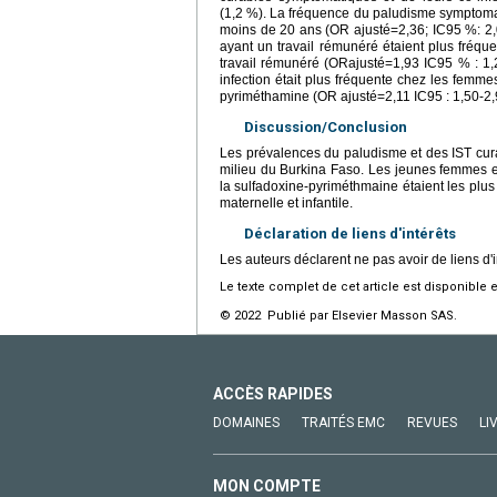
(1,2 %). La fréquence du paludisme symptomat
moins de 20 ans (OR ajusté=2,36; IC95 %: 2,
ayant un travail rémunéré étaient plus fréq
travail rémunéré (ORajusté=1,93 IC95 % : 1,
infection était plus fréquente chez les femmes
pyriméthamine (OR ajusté=2,11 IC95 : 1,50-2,
Discussion/Conclusion
Les prévalences du paludisme et des IST cur
milieu du Burkina Faso. Les jeunes femmes et
la sulfadoxine-pyriméthmaine étaient les plus 
maternelle et infantile.
Déclaration de liens d'intérêts
Les auteurs déclarent ne pas avoir de liens d'i
Le texte complet de cet article est disponible 
© 2022 Publié par Elsevier Masson SAS.
ACCÈS RAPIDES
DOMAINES
TRAITÉS EMC
REVUES
LI
MON COMPTE