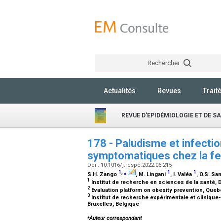
Rechercher
Actualités
Revues
Trait
REVUE D'EPIDÉMIOLOGIE ET DE S
178 - Paludisme et infecti
symptomatiques chez la f
Doi : 10.1016/j.respe.2022.06.215
1
,
⁎
1
1
S.H. Zango
, M. Lingani
, I. Valéa
, O.S. S
1
Institut de recherche en sciences de la santé, 
2
Evaluation platform on obesity prevention, Que
3
Institut de recherche expérimentale et clinique-
Bruxelles, Belgique
⁎
Auteur correspondant