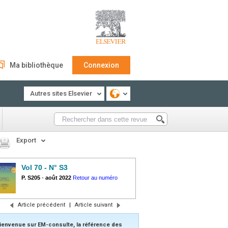
Ma bibliothèque
Connexion
Autres sites Elsevier
Export
Vol 70 - N° S3
P. S205
-
août 2022
Retour au numéro
Article précédent
|
Article suivant
ienvenue sur EM-consulte, la référence des