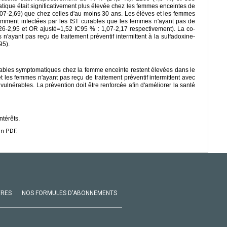
ique était significativement plus élevée chez les femmes enceintes de
07-2,69) que chez celles d'au moins 30 ans. Les élèves et les femmes
uemment infectées par les IST curables que les femmes n'ayant pas de
26-2,95 et OR ajusté=1,52 IC95 % : 1,07-2,17 respectivement). La co-
 n'ayant pas reçu de traitement préventif intermittent à la sulfadoxine-
95).
ables symptomatiques chez la femme enceinte restent élevées dans le
 les femmes n'ayant pas reçu de traitement préventif intermittent avec
vulnérables. La prévention doit être renforcée afin d'améliorer la santé
ntérêts.
en PDF.
VRES
NOS FORMULES D'ABONNEMENTS