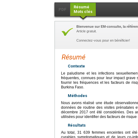
Résumé
PDF
Mots clés
Bienvenue sur EM-consulte, la référen
Article gratuit.
Connectez-vous pour en bénéficier!
Résumé
Contexte
Le paludisme et les infections sexuellement
fréquentes, connues pour leur impact grave s
fournir les fréquences et les facteurs de ri
Burkina Faso.
Méthodes
Nous avons réalisé une étude observationnell
données de routine des visites prénatales 
décembre 2017 ont été considérées. Des ana
utilisées pour identifier des facteurs de risque
Résultats
Au total, 31 639 femmes enceintes ont ét
curables symptomatiques et de leurs co-inf