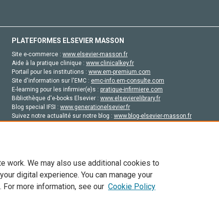
PLATEFORMES ELSEVIER MASSON
Site e-commerce :
www.elsevier-masson.fr
Aide à la pratique clinique :
www.clinicalkey.fr
Portail pour les institutions :
www.em-premium.com
Site d'information sur l'EMC :
emc-info.em-consulte.com
E-learning pour les infirmier(e)s :
pratique-infirmiere.com
Bibliothèque d'e-books Elsevier :
www.elsevierelibrary.fr
Blog special IFSI :
www.generationelsevier.fr
Suivez notre actualité sur notre blog :
www.blog-elsevier-masson.fr
Site d'emploi en santé :
emploisante.com
te work. We may also use additional cookies to
 your digital experience. You can manage your
. For more information, see our
Cookie Policy
vier, ses concédants de licence et ses contributeurs. Tout les droits sont réservés, y 
ogies similaires. Pour tout contenu en libre accès, les conditions de licence Creati