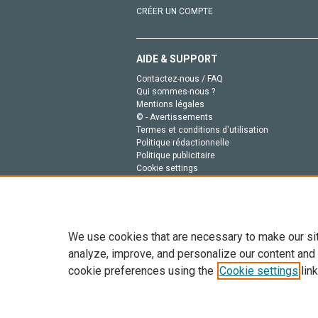
CRÉER UN COMPTE
AIDE & SUPPORT
Contactez-nous / FAQ
Qui sommes-nous ?
Mentions légales
© - Avertissements
Termes et conditions d'utilisation
Politique rédactionnelle
Politique publicitaire
Cookie settings
Politique de la vie privée
We use cookies that are necessary to make our si
analyze, improve, and personalize our content and
cookie preferences using the
Cookie settings
link
Tout le contenu de ce site: Copyright © 2026 Else
de données, a la formation en IA et aux technol