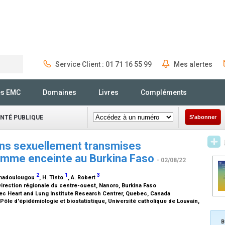
Service Client : 01 71 16 55 99
Mes alertes
Rechercher
és EMC
Domaines
Livres
Compléments
ANTÉ PUBLIQUE
S'abonner
ons sexuellement transmises
emme enceinte au Burkina Faso
- 02/08/22
2
1
3
amadoulougou
, H. Tinto
, A. Robert
Direction régionale du centre-ouest, Nanoro, Burkina Faso
bec Heart and Lung Institute Research Centrer, Quebec, Canada
Pôle d'épidémiologie et biostatistique, Université catholique de Louvain,
B