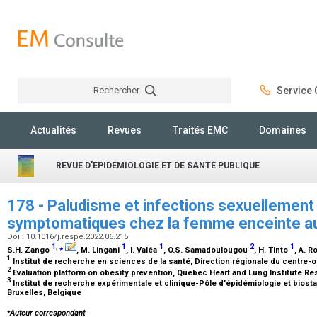
Rechercher
Service C
Rechercher
Actualités
Revues
Traités EMC
Domaines
REVUE D'EPIDÉMIOLOGIE ET DE SANTÉ PUBLIQUE
178 - Paludisme et infections sexuellement
symptomatiques chez la femme enceinte a
Doi : 10.1016/j.respe.2022.06.215
1
,
⁎
1
1
2
1
S.H. Zango
, M. Lingani
, I. Valéa
, O.S. Samadoulougou
, H. Tinto
, A. R
1
Institut de recherche en sciences de la santé, Direction régionale du centre-
2
Evaluation platform on obesity prevention, Quebec Heart and Lung Institute R
3
Institut de recherche expérimentale et clinique-Pôle d'épidémiologie et biostat
Bruxelles, Belgique
⁎
Auteur correspondant