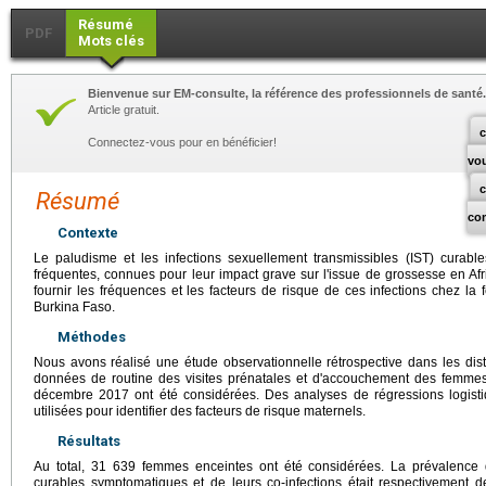
Résumé
PDF
Mots clés
Bienvenue sur EM-consulte, la référence des professionnels de santé.
Article gratuit.
c
Connectez-vous pour en bénéficier!
vo
Résumé
co
Contexte
Le paludisme et les infections sexuellement transmissibles (IST) curable
fréquentes, connues pour leur impact grave sur l'issue de grossesse en Af
fournir les fréquences et les facteurs de risque de ces infections chez la
Burkina Faso.
Méthodes
Nous avons réalisé une étude observationnelle rétrospective dans les dist
données de routine des visites prénatales et d'accouchement des femmes
décembre 2017 ont été considérées. Des analyses de régressions logistiq
utilisées pour identifier des facteurs de risque maternels.
Résultats
Au total, 31 639 femmes enceintes ont été considérées. La prévalence
curables symptomatiques et de leurs co-infections était respectivement