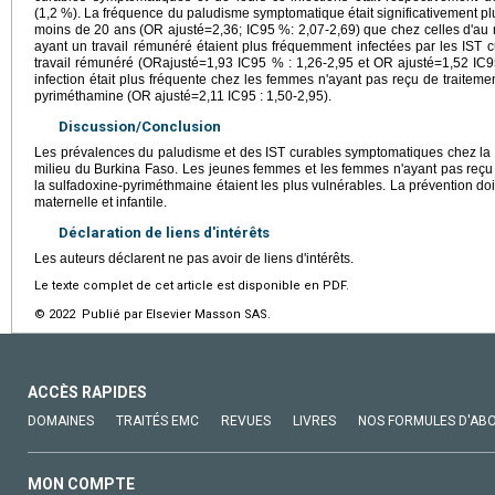
(1,2 %). La fréquence du paludisme symptomatique était significativement p
moins de 20 ans (OR ajusté=2,36; IC95 %: 2,07-2,69) que chez celles d'au
ayant un travail rémunéré étaient plus fréquemment infectées par les IST
travail rémunéré (ORajusté=1,93 IC95 % : 1,26-2,95 et OR ajusté=1,52 IC9
infection était plus fréquente chez les femmes n'ayant pas reçu de traitement
pyriméthamine (OR ajusté=2,11 IC95 : 1,50-2,95).
Discussion/Conclusion
Les prévalences du paludisme et des IST curables symptomatiques chez la 
milieu du Burkina Faso. Les jeunes femmes et les femmes n'ayant pas reçu d
la sulfadoxine-pyriméthmaine étaient les plus vulnérables. La prévention doit
maternelle et infantile.
Déclaration de liens d'intérêts
Les auteurs déclarent ne pas avoir de liens d'intérêts.
Le texte complet de cet article est disponible en PDF.
© 2022 Publié par Elsevier Masson SAS.
ACCÈS RAPIDES
DOMAINES
TRAITÉS EMC
REVUES
LIVRES
NOS FORMULES D'AB
MON COMPTE