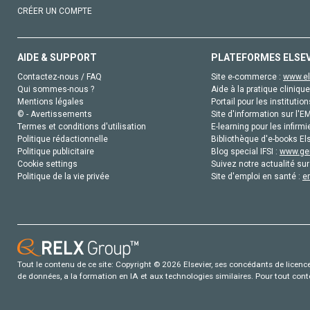
CRÉER UN COMPTE
AIDE & SUPPORT
PLATEFORMES ELSE
Contactez-nous / FAQ
Site e-commerce :
www.el
Qui sommes-nous ?
Aide à la pratique clinique
Mentions légales
Portail pour les institution
© - Avertissements
Site d'information sur l'E
Termes et conditions d'utilisation
E-learning pour les infirmi
Politique rédactionnelle
Bibliothèque d'e-books Els
Politique publicitaire
Blog special IFSI :
www.gen
Cookie settings
Suivez notre actualité sur
Politique de la vie privée
Site d'emploi en santé :
e
Tout le contenu de ce site: Copyright © 2026 Elsevier, ses concédants de licence e
de données, a la formation en IA et aux technologies similaires. Pour tout con