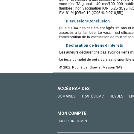
vaccinés. TA global : 40 cas/100 000 habit
flambée : non vaccination [OR=5,25 (IC95 %:1
EV: 81 % [OR=0,19 (IC95 %:0,07-0,55)].
Discussion/Conclusion
Plus du 3/4 des cas étaient âgés <5 ans et n
associés à la flambée. Le vaccin est effica
l'amélioration de la vaccination de routine s
Déclaration de liens d'intérêts
Les auteurs déclarent ne pas avoir de liens d'i
Le texte complet de cet article est disponible 
© 2022 Publié par Elsevier Masson SAS.
ACCÈS RAPIDES
DOMAINES
TRAITÉS EMC
REVUES
LI
MON COMPTE
CRÉER UN COMPTE