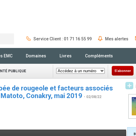
Service Client : 01 71 16 55 99
Mes alertes
Rechercher
és EMC
Domaines
Livres
Compléments
ANTÉ PUBLIQUE
S'abonner
mbée de rougeole et facteurs associés
de Matoto, Conakry, mai 2019
- 02/08/22
B