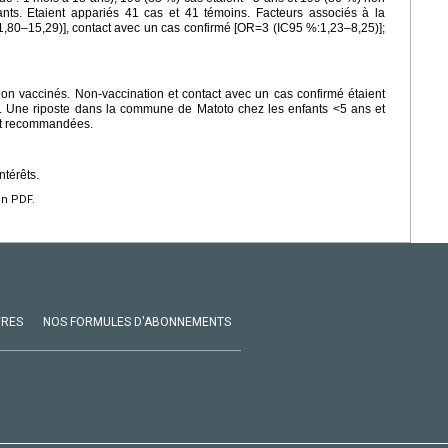
ants. Etaient appariés 41 cas et 41 témoins. Facteurs associés à la
,80–15,29)], contact avec un cas confirmé [OR=3 (IC95 %:1,23–8,25)];
on vaccinés. Non-vaccination et contact avec un cas confirmé étaient
ce. Une riposte dans la commune de Matoto chez les enfants <5 ans et
ont recommandées.
ntérêts.
en PDF.
VRES
NOS FORMULES D'ABONNEMENTS