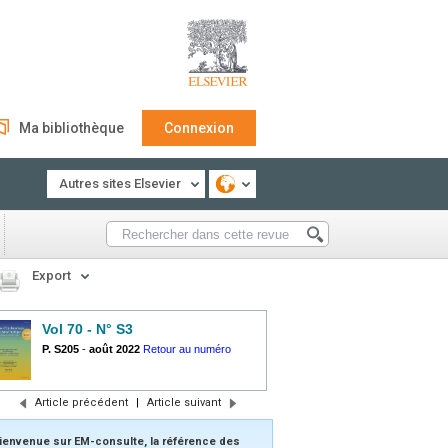
Ma bibliothèque
Connexion
Autres sites Elsevier
Export
Vol 70 - N° S3
P. S205
-
août 2022
Retour au numéro
Article précédent
|
Article suivant
ienvenue sur EM-consulte, la référence des