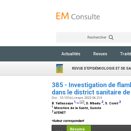
Rechercher
Actualités
Revues
Trait
REVUE D'EPIDÉMIOLOGIE ET DE S
385 - Investigation de fla
dans le district sanitaire 
Doi : 10.1016/j.respe.2022.06.214
1
,
⁎
2
2
B. Yattassaye
, D. Mbadu
, S. Corvil
1
Ministère de la Santé, Guinée
2
AFENET
⁎
Auteur correspondant
Résumé