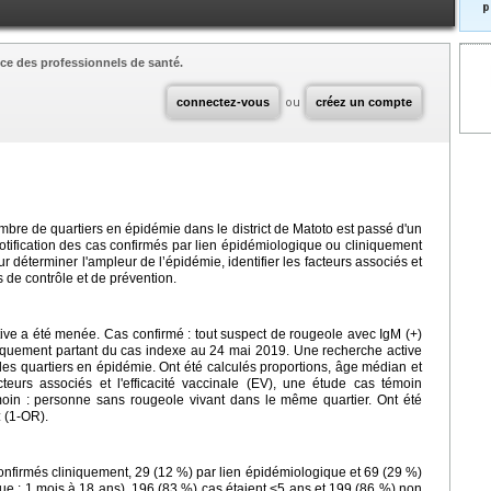
p
ce des professionnels de santé.
connectez-vous
ou
créez un compte
bre de quartiers en épidémie dans le district de Matoto est passé d'un
otification des cas confirmés par lien épidémiologique ou cliniquement
ur déterminer l'ampleur de l’épidémie, identifier les facteurs associés et
s de contrôle et de prévention.
tive a été menée. Cas confirmé : tout suspect de rougeole avec IgM (+)
niquement partant du cas indexe au 24 mai 2019. Une recherche active
 les quartiers en épidémie. Ont été calculés proportions, âge médian et
cteurs associés et l'efficacité vaccinale (EV), une étude cas témoin
in : personne sans rougeole vivant dans le même quartier. Ont été
: (1-OR).
onfirmés cliniquement, 29 (12 %) par lien épidémiologique et 69 (29 %)
due : 1 mois à 18 ans), 196 (83 %) cas étaient <5 ans et 199 (86 %) non