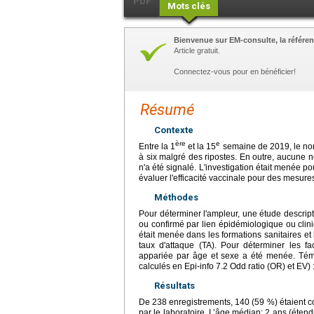
PDF
Mots clés
Bienvenue sur EM-consulte, la référen
Article gratuit.
Connectez-vous pour en bénéficier!
Résumé
Contexte
ère
e
Entre la 1
et la 15
semaine de 2019, le nom
à six malgré des ripostes. En outre, aucune n
n'a été signalé. L'investigation était menée po
évaluer l'efficacité vaccinale pour des mesure
Méthodes
Pour déterminer l'ampleur, une étude descrip
ou confirmé par lien épidémiologique ou cli
était menée dans les formations sanitaires et
taux d'attaque (TA). Pour déterminer les fa
appariée par âge et sexe a été menée. Témo
calculés en Epi-info 7.2 Odd ratio (OR) et EV) 
Résultats
De 238 enregistrements, 140 (59 %) étaient c
par le laboratoire. L’âge médian: 2 ans (éten