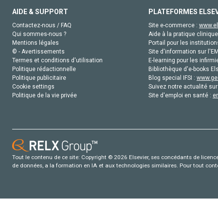
AIDE & SUPPORT
PLATEFORMES ELSE
Contactez-nous / FAQ
Site e-commerce :
www.el
Qui sommes-nous ?
Aide à la pratique clinique
Mentions légales
Portail pour les institution
© - Avertissements
Site d'information sur l'E
Termes et conditions d'utilisation
E-learning pour les infirmi
Politique rédactionnelle
Bibliothèque d'e-books Els
Politique publicitaire
Blog special IFSI :
www.gen
Cookie settings
Suivez notre actualité sur
Politique de la vie privée
Site d'emploi en santé :
e
Tout le contenu de ce site: Copyright © 2026 Elsevier, ses concédants de licence e
de données, a la formation en IA et aux technologies similaires. Pour tout con