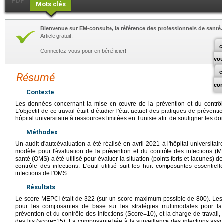
PDF
Mots clés
Bienvenue sur EM-consulte, la référence des professionnels de santé.
Article gratuit.
c
Connectez-vous pour en bénéficier!
vo
Résumé
co
Contexte
Les données concernant la mise en œuvre de la prévention et du contrôle
L'objectif de ce travail était d’étudier l'état actuel des pratiques de préven
hôpital universitaire à ressources limitées en Tunisie afin de souligner les d
Méthodes
Un audit d'autoévaluation a été réalisé en avril 2021 à l'hôpital universitai
modèle pour l'évaluation de la prévention et du contrôle des infections (
santé (OMS) a été utilisé pour évaluer la situation (points forts et lacunes) d
contrôle des infections. L'outil utilisé suit les huit composantes essentie
infections de l'OMS.
Résultats
Le score MEPCI était de 322 (sur un score maximum possible de 800). Les 
pour les composantes de base sur les stratégies multimodales pour l
prévention et du contrôle des infections (Score=10), et la charge de travail,
des lits (score=15). La composante liée à la surveillance des infections ass