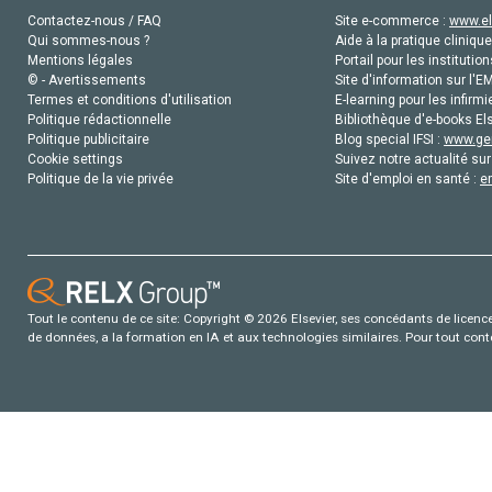
Contactez-nous / FAQ
Site e-commerce :
www.el
Qui sommes-nous ?
Aide à la pratique clinique
Mentions légales
Portail pour les institution
© - Avertissements
Site d'information sur l'E
Termes et conditions d'utilisation
E-learning pour les infirmi
Politique rédactionnelle
Bibliothèque d'e-books Els
Politique publicitaire
Blog special IFSI :
www.gen
Cookie settings
Suivez notre actualité sur
Politique de la vie privée
Site d'emploi en santé :
e
Tout le contenu de ce site: Copyright © 2026 Elsevier, ses concédants de licence e
de données, a la formation en IA et aux technologies similaires. Pour tout con