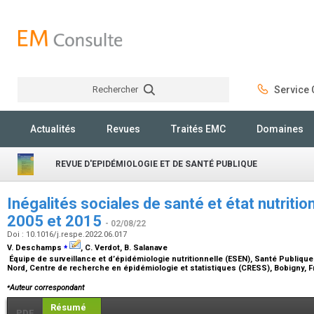
Rechercher
Service C
Rechercher
Actualités
Revues
Traités EMC
Domaines
REVUE D'EPIDÉMIOLOGIE ET DE SANTÉ PUBLIQUE
Inégalités sociales de santé et état nutriti
2005 et 2015
- 02/08/22
Doi : 10.1016/j.respe.2022.06.017
⁎
V. Deschamps
, C. Verdot, B. Salanave
Équipe de surveillance et d’épidémiologie nutritionnelle (ESEN), Santé Publique
Nord, Centre de recherche en épidémiologie et statistiques (CRESS), Bobigny, 
⁎
Auteur correspondant
Résumé
PDF