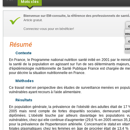
Mots clés
Bienvenue sur EM-consulte, la référence des professionnels de santé.
Article gratuit.
c
Connectez-vous pour en bénéficier!
vo
Résumé
co
Contexte
En France, le Programme national nutrition santé initié en 2001 par le minis
la santé de la population en agissant sur l'un de ses déterminants majeurs, 
d'épidémiologie nutritionnelle de Santé Publique France est chargée de m
pour décrire la situation nutritionnelle en France.
Méthodes
Ce travail met en perspective des études de surveillance menées en popul
vulnérables ayant recours à l'aide alimentaire.
Résultats
En population générale, la prévalence de l'obésité des adultes était de 17 
2005 mais rend compte de fortes disparités sociales, demeurant sup
diplômées. L'obésité touche par ailleurs davantage les populations 
vulnérables, chez qui elle continue d'augmenter (29,6 % en 2005
versus
35,1
pour la prévalence de l'hypertension artérielle. Concernant le statut en vitam
folates plasmatiques chez les femmes en âge de procréer était de 13,4 %