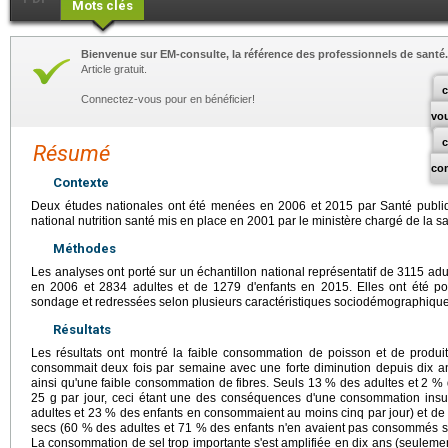
Mots clés
Bienvenue sur EM-consulte, la référence des professionnels de santé.
Article gratuit.
c
Connectez-vous pour en bénéficier!
vo
Résumé
co
Contexte
Deux études nationales ont été menées en 2006 et 2015 par Santé publ
national nutrition santé mis en place en 2001 par le ministère chargé de la sa
Méthodes
Les analyses ont porté sur un échantillon national représentatif de 3115 ad
en 2006 et 2834 adultes et de 1279 d'enfants en 2015. Elles ont été 
sondage et redressées selon plusieurs caractéristiques sociodémographique
Résultats
Les résultats ont montré la faible consommation de poisson et de produ
consommait deux fois par semaine avec une forte diminution depuis dix an
ainsi qu'une faible consommation de fibres. Seuls 13 % des adultes et 2 
25 g par jour, ceci étant une des conséquences d'une consommation insuf
adultes et 23 % des enfants en consommaient au moins cinq par jour) et de 
secs (60 % des adultes et 71 % des enfants n'en avaient pas consommés sur 
La consommation de sel trop importante s'est amplifiée en dix ans (seuleme