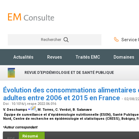
Rechercher
Service C
Rechercher
Actualités
Revues
Traités EMC
Domaines
REVUE D'EPIDÉMIOLOGIE ET DE SANTÉ PUBLIQUE
Évolution des consommations alimentaires 
adultes entre 2006 et 2015 en France
- 02/08/2
Doi : 10.1016/j.respe.2022.06.016
⁎
V. Deschamps
, M. Torres, C. Verdot, B. Salanave
Équipe de surveillance et d’épidémiologie nutritionnelle (ESEN), Santé Publique
Nord, Centre de recherche en épidémiologie et statistiques (CRESS), Bobigny, 
⁎
Auteur correspondant
Résumé
PDF