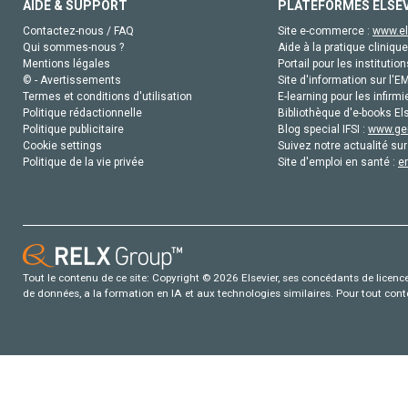
AIDE & SUPPORT
PLATEFORMES ELSE
Contactez-nous / FAQ
Site e-commerce :
www.el
Qui sommes-nous ?
Aide à la pratique clinique
Mentions légales
Portail pour les institution
© - Avertissements
Site d'information sur l'E
Termes et conditions d'utilisation
E-learning pour les infirmi
Politique rédactionnelle
Bibliothèque d'e-books Els
Politique publicitaire
Blog special IFSI :
www.gen
Cookie settings
Suivez notre actualité sur
Politique de la vie privée
Site d'emploi en santé :
e
Tout le contenu de ce site: Copyright © 2026 Elsevier, ses concédants de licence e
de données, a la formation en IA et aux technologies similaires. Pour tout con