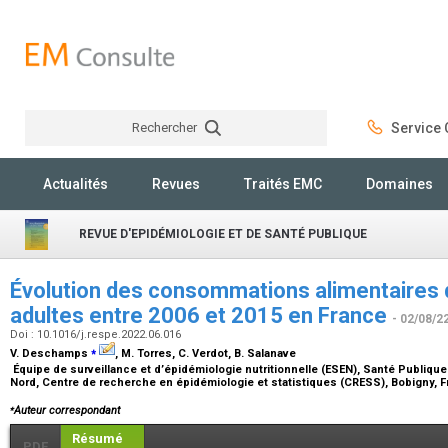
Rechercher
Service C
Rechercher
Actualités
Revues
Traités EMC
Domaines
REVUE D'EPIDÉMIOLOGIE ET DE SANTÉ PUBLIQUE
Évolution des consommations alimentaires 
adultes entre 2006 et 2015 en France
- 02/08/2
Doi : 10.1016/j.respe.2022.06.016
⁎
V. Deschamps
, M. Torres, C. Verdot, B. Salanave
Équipe de surveillance et d’épidémiologie nutritionnelle (ESEN), Santé Publique
Nord, Centre de recherche en épidémiologie et statistiques (CRESS), Bobigny, 
⁎
Auteur correspondant
Résumé
PDF