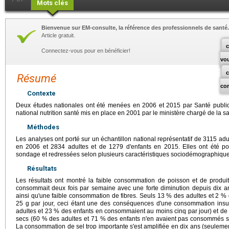
Mots clés
Bienvenue sur EM-consulte, la référence des professionnels de santé.
Article gratuit.
c
Connectez-vous pour en bénéficier!
vo
Résumé
co
Contexte
Deux études nationales ont été menées en 2006 et 2015 par Santé publ
national nutrition santé mis en place en 2001 par le ministère chargé de la sa
Méthodes
Les analyses ont porté sur un échantillon national représentatif de 3115 ad
en 2006 et 2834 adultes et de 1279 d'enfants en 2015. Elles ont été 
sondage et redressées selon plusieurs caractéristiques sociodémographique
Résultats
Les résultats ont montré la faible consommation de poisson et de produ
consommait deux fois par semaine avec une forte diminution depuis dix an
ainsi qu'une faible consommation de fibres. Seuls 13 % des adultes et 2 
25 g par jour, ceci étant une des conséquences d'une consommation insuf
adultes et 23 % des enfants en consommaient au moins cinq par jour) et de 
secs (60 % des adultes et 71 % des enfants n'en avaient pas consommés sur 
La consommation de sel trop importante s'est amplifiée en dix ans (seuleme