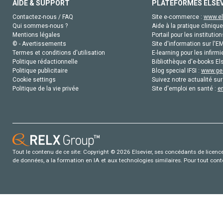
AIDE & SUPPORT
PLATEFORMES ELSE
Contactez-nous / FAQ
Site e-commerce :
www.el
Qui sommes-nous ?
Aide à la pratique clinique
Mentions légales
Portail pour les institution
© - Avertissements
Site d'information sur l'E
Termes et conditions d'utilisation
E-learning pour les infirmi
Politique rédactionnelle
Bibliothèque d'e-books Els
Politique publicitaire
Blog special IFSI :
www.gen
Cookie settings
Suivez notre actualité sur
Politique de la vie privée
Site d'emploi en santé :
e
Tout le contenu de ce site: Copyright © 2026 Elsevier, ses concédants de licence e
de données, a la formation en IA et aux technologies similaires. Pour tout con