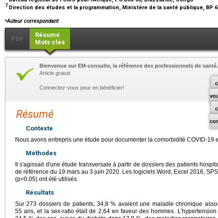
7
Direction des études et la programmation, Ministère de la santé publique, BP 
⁎
Auteur correspondant
Résumé
PDF
Mots clés
Bienvenue sur EM-consulte, la référence des professionnels de santé.
Article gratuit.
c
Connectez-vous pour en bénéficier!
vo
Résumé
co
Contexte
Nous avons entrepris une étude pour documenter la comorbidité COVID-19 et
Méthodes
Il s'agissait d'une étude transversale à partir de dossiers des patients hospi
de référence du 19 mars au 3 juin 2020. Les logiciels Word, Excel 2016, SPSS 
(p<0,05) ont été utilisés.
Résultats
Sur 273 dossiers de patients, 34,8 % avaient une maladie chronique assoc
55 ans, et la sex-ratio était de 2,64 en faveur des hommes. L'hypertension a