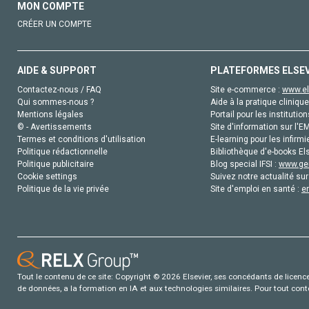
MON COMPTE
CRÉER UN COMPTE
AIDE & SUPPORT
PLATEFORMES ELSE
Contactez-nous / FAQ
Site e-commerce :
www.el
Qui sommes-nous ?
Aide à la pratique clinique
Mentions légales
Portail pour les institution
© - Avertissements
Site d'information sur l'E
Termes et conditions d'utilisation
E-learning pour les infirmi
Politique rédactionnelle
Bibliothèque d'e-books Els
Politique publicitaire
Blog special IFSI :
www.gen
Cookie settings
Suivez notre actualité sur
Politique de la vie privée
Site d'emploi en santé :
e
Tout le contenu de ce site: Copyright © 2026 Elsevier, ses concédants de licence e
de données, a la formation en IA et aux technologies similaires. Pour tout con