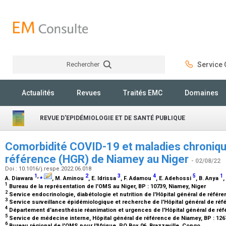
Rechercher
Service C
Rechercher
Actualités
Revues
Traités EMC
Domaines
REVUE D'EPIDÉMIOLOGIE ET DE SANTÉ PUBLIQUE
Comorbidité COVID-19 et maladies chronique
référence (HGR) de Niamey au Niger
- 02/08/22
Doi : 10.1016/j.respe.2022.06.018
1
,
⁎
2
3
4
5
1
A. Diawara
, M. Aminou
, E. Idrissa
, F. Adamou
, E. Adehossi
, B. Anya
,
1
Bureau de la représentation de l'OMS au Niger, BP : 10739, Niamey, Niger
2
Service endocrinologie, diabétologie et nutrition de l'Hôpital général de référ
3
Service surveillance épidémiologique et recherche de l'Hôpital général de réf
4
Département d'anesthésie réanimation et urgences de l'Hôpital général de réf
5
Service de médecine interne, Hôpital général de référence de Niamey, BP : 126
6
Bureau régional de l'OMS pour l'Afrique, PO Box 06, Brazzaville, Congo