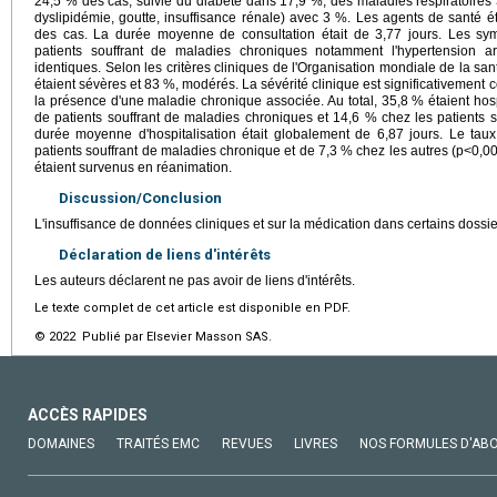
24,5 % des cas, suivie du diabète dans 17,9 %, des maladies respiratoires 
dyslipidémie, goutte, insuffisance rénale) avec 3 %. Les agents de santé é
des cas. La durée moyenne de consultation était de 3,77 jours. Les sym
patients souffrant de maladies chroniques notamment l'hypertension art
identiques. Selon les critères cliniques de l'Organisation mondiale de la sa
étaient sévères et 83 %, modérés. La sévérité clinique est significativement co
la présence d'une maladie chronique associée. Au total, 35,8 % étaient hos
de patients souffrant de maladies chroniques et 14,6 % chez les patients
durée moyenne d'hospitalisation était globalement de 6,87 jours. Le taux
patients souffrant de maladies chronique et de 7,3 % chez les autres (p<0,00
étaient survenus en réanimation.
Discussion/Conclusion
L'insuffisance de données cliniques et sur la médication dans certains dossiers
Déclaration de liens d'intérêts
Les auteurs déclarent ne pas avoir de liens d'intérêts.
Le texte complet de cet article est disponible en PDF.
© 2022 Publié par Elsevier Masson SAS.
ACCÈS RAPIDES
DOMAINES
TRAITÉS EMC
REVUES
LIVRES
NOS FORMULES D'AB