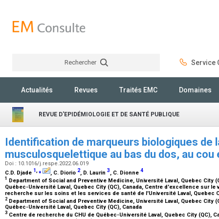
Rechercher
Service C
Rechercher
Actualités
Revues
Traités EMC
Domaines
REVUE D'EPIDÉMIOLOGIE ET DE SANTÉ PUBLIQUE
Identification de marqueurs biologiques de l
musculosquelettique au bas du dos, au cou 
Doi : 10.1016/j.respe.2022.06.019
1
,
⁎
2
3
4
C.D. Djade
, C. Diorio
, D. Laurin
, C. Dionne
1
Department of Social and Preventive Medicine, Université Laval, Quebec City 
Québec-Université Laval, Quebec City (QC), Canada, Centre d'excellence sur le
recherche sur les soins et les services de santé de l'Université Laval, Quebec 
2
Department of Social and Preventive Medicine, Université Laval, Quebec City 
Québec-Université Laval, Quebec City (QC), Canada
3
Centre de recherche du CHU de Québec-Université Laval, Quebec City (QC), Ca