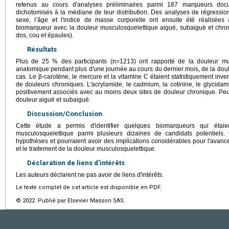
retenus au cours d'analyses préliminaires parmi 187 marqueurs do
dichotomisés à la médiane de leur distribution. Des analyses de régression
sexe, l’âge et l'indice de masse corporelle ont ensuite été réalisées 
biomarqueur avec la douleur musculosquelettique aiguë, subaiguë et chron
dos, cou et épaules).
Résultats
Plus de 25 % des participants (n=1213) ont rapporté de la douleur mu
anatomique pendant plus d'une journée au cours du dernier mois, de la do
cas. Le β-carotène, le mercure et la vitamine C étaient statistiquement in
de douleurs chroniques. L'acrylamide, le cadmium, la cotinine, le glycidamide
positivement associés avec au moins deux sites de douleur chronique. Peu
douleur aiguë et subaiguë.
Discussion/Conclusion
Cette étude a permis d'identifier quelques biomarqueurs qui étaie
musculosquelettique parmi plusieurs dizaines de candidats potentiels.
hypothèses et pourraient avoir des implications considérables pour l'avanc
et le traitement de la douleur musculosquelettique.
Déclaration de liens d'intérêts
Les auteurs déclarent ne pas avoir de liens d'intérêts.
Le texte complet de cet article est disponible en PDF.
© 2022 Publié par Elsevier Masson SAS.