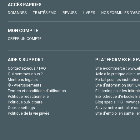
ACCÈS RAPIDES
DOMAINES
TRAITÉS EMC
REVUES
LIVRES
NOS FORMULES D'AB
MON COMPTE
CRÉER UN COMPTE
AIDE & SUPPORT
PLATEFORMES ELSE
Contactez-nous / FAQ
Site e-commerce :
www.el
Qui sommes-nous ?
Aide à la pratique clinique
Mentions légales
Portail pour les institution
© - Avertissements
Site d'information sur l'E
Termes et conditions d'utilisation
E-learning pour les infirmi
Politique rédactionnelle
Bibliothèque d'e-books Els
Politique publicitaire
Blog special IFSI :
www.gen
Cookie settings
Suivez notre actualité sur
Politique de la vie privée
Site d'emploi en santé :
e