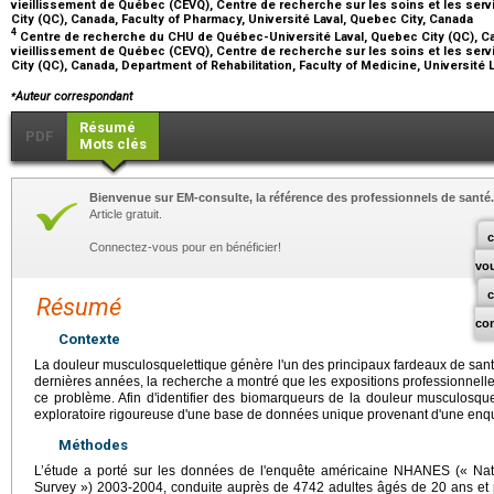
vieillissement de Québec (CEVQ), Centre de recherche sur les soins et les serv
City (QC), Canada, Faculty of Pharmacy, Université Laval, Quebec City, Canada
4
Centre de recherche du CHU de Québec-Université Laval, Quebec City (QC), Ca
vieillissement de Québec (CEVQ), Centre de recherche sur les soins et les serv
City (QC), Canada, Department of Rehabilitation, Faculty of Medicine, Université
⁎
Auteur correspondant
Résumé
PDF
Mots clés
Bienvenue sur EM-consulte, la référence des professionnels de santé.
Article gratuit.
c
Connectez-vous pour en bénéficier!
vo
Résumé
co
Contexte
La douleur musculosquelettique génère l'un des principaux fardeaux de sa
dernières années, la recherche a montré que les expositions professionnell
ce problème. Afin d'identifier des biomarqueurs de la douleur musculosqu
exploratoire rigoureuse d'une base de données unique provenant d'une enqu
Méthodes
L’étude a porté sur les données de l'enquête américaine NHANES (« Nati
Survey ») 2003-2004, conduite auprès de 4742 adultes âgés de 20 ans et p