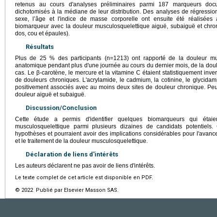
retenus au cours d'analyses préliminaires parmi 187 marqueurs do
dichotomisés à la médiane de leur distribution. Des analyses de régression
sexe, l’âge et l'indice de masse corporelle ont ensuite été réalisées 
biomarqueur avec la douleur musculosquelettique aiguë, subaiguë et chron
dos, cou et épaules).
Résultats
Plus de 25 % des participants (n=1213) ont rapporté de la douleur mu
anatomique pendant plus d'une journée au cours du dernier mois, de la do
cas. Le β-carotène, le mercure et la vitamine C étaient statistiquement in
de douleurs chroniques. L'acrylamide, le cadmium, la cotinine, le glycidamide
positivement associés avec au moins deux sites de douleur chronique. Peu
douleur aiguë et subaiguë.
Discussion/Conclusion
Cette étude a permis d'identifier quelques biomarqueurs qui étaie
musculosquelettique parmi plusieurs dizaines de candidats potentiels.
hypothèses et pourraient avoir des implications considérables pour l'avanc
et le traitement de la douleur musculosquelettique.
Déclaration de liens d'intérêts
Les auteurs déclarent ne pas avoir de liens d'intérêts.
Le texte complet de cet article est disponible en PDF.
© 2022 Publié par Elsevier Masson SAS.