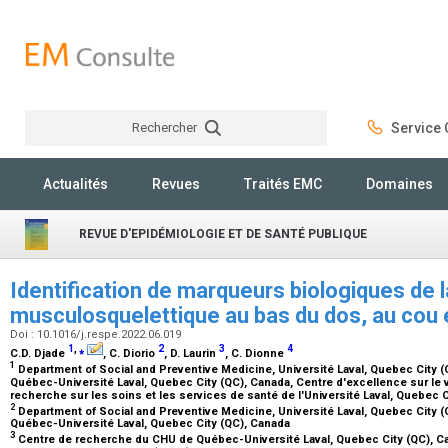
Rechercher
Service C
Rechercher
Actualités
Revues
Traités EMC
Domaines
REVUE D'EPIDÉMIOLOGIE ET DE SANTÉ PUBLIQUE
Identification de marqueurs biologiques de l
musculosquelettique au bas du dos, au cou 
Doi : 10.1016/j.respe.2022.06.019
1
,
⁎
2
3
4
C.D. Djade
, C. Diorio
, D. Laurin
, C. Dionne
1
Department of Social and Preventive Medicine, Université Laval, Quebec City 
Québec-Université Laval, Quebec City (QC), Canada, Centre d'excellence sur le
recherche sur les soins et les services de santé de l'Université Laval, Quebec 
2
Department of Social and Preventive Medicine, Université Laval, Quebec City 
Québec-Université Laval, Quebec City (QC), Canada
3
Centre de recherche du CHU de Québec-Université Laval, Quebec City (QC), Ca