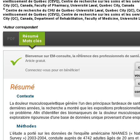
vieillissement de Québec (CEVQ), Centre de recherche sur les soins et les serv
City (QC), Canada, Faculty of Pharmacy, Université Laval, Quebec City, Canada
4
Centre de recherche du CHU de Québec-Université Laval, Quebec City (QC), Ca
vieillissement de Québec (CEVQ), Centre de recherche sur les soins et les serv
City (QC), Canada, Department of Rehabilitation, Faculty of Medicine, Université
⁎
Auteur correspondant
Résumé
PDF
Mots clés
Bienvenue sur EM-consulte, la référence des professionnels de santé.
Article gratuit.
c
Connectez-vous pour en bénéficier!
vo
Résumé
co
Contexte
La douleur musculosquelettique génère l'un des principaux fardeaux de sa
dernières années, la recherche a montré que les expositions professionnell
ce problème. Afin d'identifier des biomarqueurs de la douleur musculosqu
exploratoire rigoureuse d'une base de données unique provenant d'une enqu
Méthodes
L’étude a porté sur les données de l'enquête américaine NHANES (« Nati
Survey ») 2003-2004, conduite auprès de 4742 adultes âgés de 20 ans et p