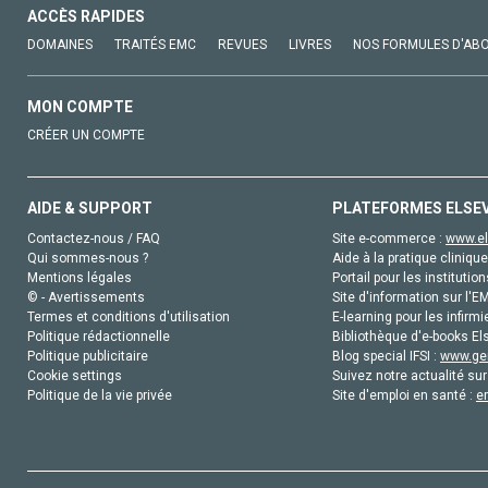
ACCÈS RAPIDES
DOMAINES
TRAITÉS EMC
REVUES
LIVRES
NOS FORMULES D'AB
MON COMPTE
CRÉER UN COMPTE
AIDE & SUPPORT
PLATEFORMES ELSE
Contactez-nous / FAQ
Site e-commerce :
www.el
Qui sommes-nous ?
Aide à la pratique clinique
Mentions légales
Portail pour les institution
© - Avertissements
Site d'information sur l'E
Termes et conditions d'utilisation
E-learning pour les infirmi
Politique rédactionnelle
Bibliothèque d'e-books Els
Politique publicitaire
Blog special IFSI :
www.gen
Cookie settings
Suivez notre actualité sur
Politique de la vie privée
Site d'emploi en santé :
e