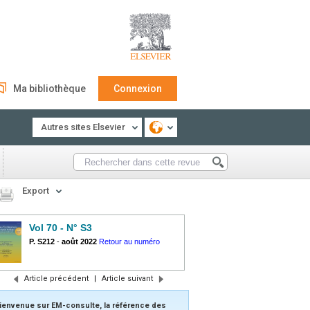
Ma bibliothèque
Connexion
Autres sites Elsevier
Export
Vol 70 - N° S3
P. S212
-
août 2022
Retour au numéro
Article précédent
|
Article suivant
ienvenue sur EM-consulte, la référence des