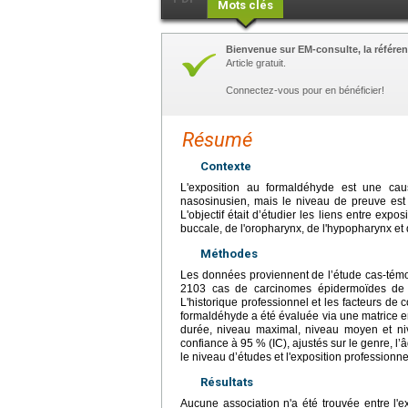
Mots clés
Bienvenue sur EM-consulte, la référen
Article gratuit.
Connectez-vous pour en bénéficier!
Résumé
Contexte
L'exposition au formaldéhyde est une c
nasosinusien, mais le niveau de preuve est 
L'objectif était d’étudier les liens entre exp
buccale, de l'oropharynx, de l'hypopharynx et 
Méthodes
Les données proviennent de l’étude cas-témo
2103 cas de carcinomes épidermoïdes de la
L'historique professionnel et les facteurs de 
formaldéhyde a été évaluée via une matrice empl
durée, niveau maximal, niveau moyen et niv
confiance à 95 % (IC), ajustés sur le genre, l
le niveau d’études et l'exposition professionne
Résultats
Aucune association n'a été trouvée entre l'e