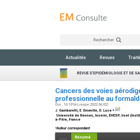
Rechercher
Actualités
Revues
Trait
REVUE D'EPIDÉMIOLOGIE ET DE S
Cancers des voies aérodige
professionnelle au formal
Doi : 10.1016/j.respe.2022.06.021
⁎
J. Gambaretti, E. Emeville, D. Luce
Université de Rennes, Inserm, EHESP, Irset (Insti
à-Pitre, France
⁎
Auteur correspondant
Résumé
PDF