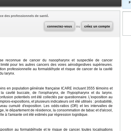
p
ce des professionnels de santé.
connectez-vous
ou
créez un compte
ause reconnue de cancer du nasopharynx et suspectée de cancer
limité pour les autres cancers des voies aérodigestives supérieures.
osition professionnelle au formaldéhyde et risque de cancer de la cavité
du larynx.
ins en population générale française ICARE incluant 3555 témoins et
 cavité buccale, de l'oropharynx, de l'hypopharynx et du larynx.
confusion potentiels ont été collectés par questionnaire. L'exposition au
ois-expositions, et plusieurs indicateurs ont été utilisés : probabilité,
eau cumulé d'exposition. Les odds-ratios (OR) et les intervalles de
’âge, le département de résidence, la consommation de tabac et d'alcool,
lle à l'amiante ont été estimés par régression logistique.
xposition au formaldéhyde et le risque de cancer, toutes localisations