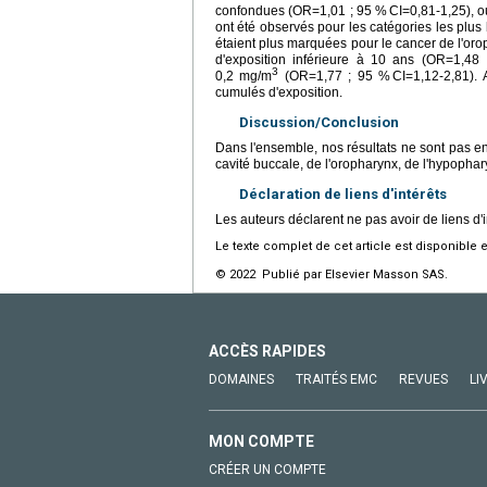
confondues (OR=1,01 ; 95 % CI=0,81-1,25), ou p
ont été observés pour les catégories les plu
étaient plus marquées pour le cancer de l'or
d'exposition inférieure à 10 ans (OR=1,48 
3
0,2 mg/m
(OR=1,77 ; 95 % CI=1,12-2,81). A
cumulés d'exposition.
Discussion/Conclusion
Dans l'ensemble, nos résultats ne sont pas e
cavité buccale, de l'oropharynx, de l'hypophar
Déclaration de liens d'intérêts
Les auteurs déclarent ne pas avoir de liens d'i
Le texte complet de cet article est disponible 
© 2022 Publié par Elsevier Masson SAS.
ACCÈS RAPIDES
DOMAINES
TRAITÉS EMC
REVUES
LI
MON COMPTE
CRÉER UN COMPTE