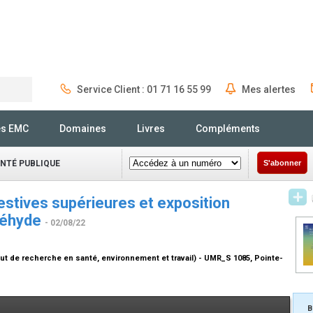
Service Client : 01 71 16 55 99
Mes alertes
Rechercher
és EMC
Domaines
Livres
Compléments
ANTÉ PUBLIQUE
S'abonner
stives supérieures et exposition
déhyde
- 02/08/22
tut de recherche en santé, environnement et travail) - UMR_S 1085, Pointe-
B