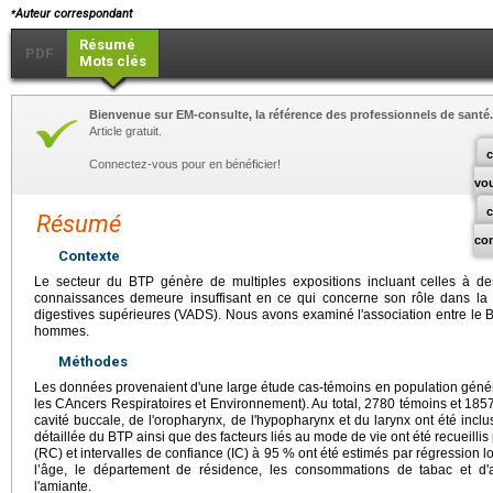
⁎
Auteur correspondant
Résumé
PDF
Mots clés
Bienvenue sur EM-consulte, la référence des professionnels de santé.
Article gratuit.
c
Connectez-vous pour en bénéficier!
vo
Résumé
co
Contexte
Le secteur du BTP génère de multiples expositions incluant celles à 
connaissances demeure insuffisant en ce qui concerne son rôle dans la
digestives supérieures (VADS). Nous avons examiné l'association entre le B
hommes.
Méthodes
Les données provenaient d'une large étude cas-témoins en population généra
les CAncers Respiratoires et Environnement). Au total, 2780 témoins et 18
cavité buccale, de l'oropharynx, de l'hypopharynx et du larynx ont été inclus
détaillée du BTP ainsi que des facteurs liés au mode de vie ont été recueillis
(RC) et intervalles de confiance (IC) à 95 % ont été estimés par régression lo
l’âge, le département de résidence, les consommations de tabac et d'al
l'amiante.