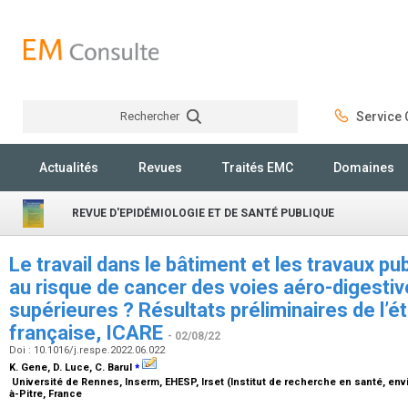
Rechercher
Service C
Rechercher
Actualités
Revues
Traités EMC
Domaines
REVUE D'EPIDÉMIOLOGIE ET DE SANTÉ PUBLIQUE
Le travail dans le bâtiment et les travaux pu
au risque de cancer des voies aéro-digesti
supérieures ? Résultats préliminaires de l’
française, ICARE
- 02/08/22
Doi : 10.1016/j.respe.2022.06.022
⁎
K. Gene, D. Luce, C. Barul
Université de Rennes, Inserm, EHESP, Irset (Institut de recherche en santé, env
à-Pitre, France