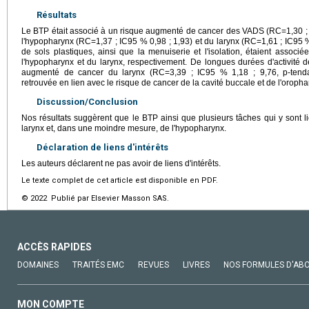
Résultats
Le BTP était associé à un risque augmenté de cancer des VADS (RC=1,30 ; I
l'hypopharynx (RC=1,37 ; IC95 % 0,98 ; 1,93) et du larynx (RC=1,61 ; IC95 % 
de sols plastiques, ainsi que la menuiserie et l'isolation, étaient asso
l'hypopharynx et du larynx, respectivement. De longues durées d'activité d
augmenté de cancer du larynx (RC=3,39 ; IC95 % 1,18 ; 9,76, p-tendan
retrouvée en lien avec le risque de cancer de la cavité buccale et de l'oropha
Discussion/Conclusion
Nos résultats suggèrent que le BTP ainsi que plusieurs tâches qui y sont 
larynx et, dans une moindre mesure, de l'hypopharynx.
Déclaration de liens d'intérêts
Les auteurs déclarent ne pas avoir de liens d'intérêts.
Le texte complet de cet article est disponible en PDF.
© 2022 Publié par Elsevier Masson SAS.
ACCÈS RAPIDES
DOMAINES
TRAITÉS EMC
REVUES
LIVRES
NOS FORMULES D'AB
MON COMPTE