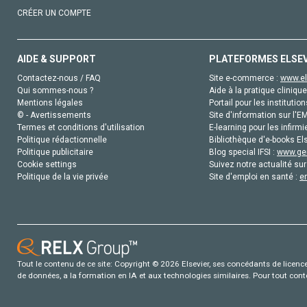
CRÉER UN COMPTE
AIDE & SUPPORT
PLATEFORMES ELSE
Contactez-nous / FAQ
Site e-commerce :
www.el
Qui sommes-nous ?
Aide à la pratique clinique
Mentions légales
Portail pour les institution
© - Avertissements
Site d'information sur l'E
Termes et conditions d'utilisation
E-learning pour les infirmi
Politique rédactionnelle
Bibliothèque d'e-books Els
Politique publicitaire
Blog special IFSI :
www.gen
Cookie settings
Suivez notre actualité sur
Politique de la vie privée
Site d'emploi en santé :
e
Tout le contenu de ce site: Copyright © 2026 Elsevier, ses concédants de licence e
de données, a la formation en IA et aux technologies similaires. Pour tout con