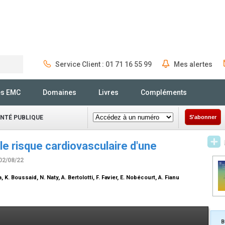
Service Client : 01 71 16 55 99
Mes alertes
Rechercher
és EMC
Domaines
Livres
Compléments
ANTÉ PUBLIQUE
S'abonner
le risque cardiovasculaire d'une
 02/08/22
, K. Boussaid, N. Naty, A. Bertolotti, F. Favier, E. Nobécourt, A. Fianu
B