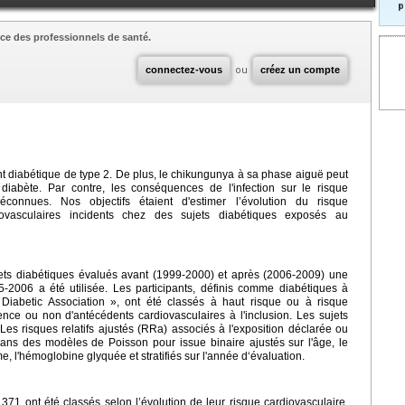
p
ce des professionnels de santé.
connectez-vous
ou
créez un compte
nt diabétique de type 2. De plus, le chikungunya à sa phase aiguë peut
 diabète. Par contre, les conséquences de l'infection sur le risque
éconnues. Nos objectifs étaient d'estimer l’évolution du risque
iovasculaires incidents chez des sujets diabétiques exposés au
jets diabétiques évalués avant (1999-2000) et après (2006-2009) une
006 a été utilisée. Les participants, définis comme diabétiques à
n Diabetic Association », ont été classés à haut risque ou à risque
ence ou non d'antécédents cardiovasculaires à l'inclusion. Les sujets
 Les risques relatifs ajustés (RRa) associés à l'exposition déclarée ou
ans des modèles de Poisson pour issue binaire ajustés sur l'âge, le
e, l'hémoglobine glyquée et stratifiés sur l'année d‘évaluation.
371 ont été classés selon l’évolution de leur risque cardiovasculaire,