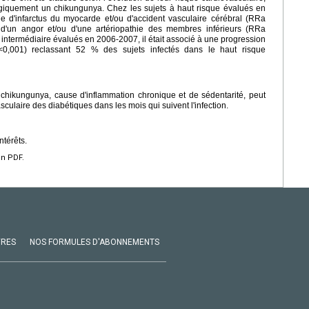
ogiquement un chikungunya. Chez les sujets à haut risque évalués en
e d'infarctus du myocarde et/ou d'accident vasculaire cérébral (RRa
d'un angor et/ou d'une artériopathie des membres inférieurs (RRa
ue intermédiaire évalués en 2006-2007, il était associé à une progression
<0,001) reclassant 52 % des sujets infectés dans le haut risque
chikungunya, cause d'inflammation chronique et de sédentarité, peut
sculaire des diabétiques dans les mois qui suivent l'infection.
ntérêts.
en PDF.
VRES
NOS FORMULES D'ABONNEMENTS