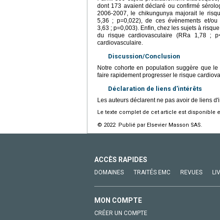
dont 173 avaient déclaré ou confirmé sérol
2006-2007, le chikungunya majorait le risqu
5,36 ; p=0,022), de ces évènements et/ou 
3,63 ; p=0,003). Enfin, chez les sujets à risq
du risque cardiovasculaire (RRa 1,78 ; p
cardiovasculaire.
Discussion/Conclusion
Notre cohorte en population suggère que le 
faire rapidement progresser le risque cardiova
Déclaration de liens d'intérêts
Les auteurs déclarent ne pas avoir de liens d'i
Le texte complet de cet article est disponible 
© 2022 Publié par Elsevier Masson SAS.
ACCÈS RAPIDES
DOMAINES
TRAITÉS EMC
REVUES
LI
MON COMPTE
CRÉER UN COMPTE