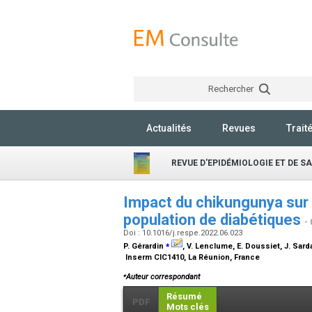
Rechercher
Actualités
Revues
Trait
REVUE D'EPIDÉMIOLOGIE ET DE S
Impact du chikungunya sur 
population de diabétiques
-
Doi : 10.1016/j.respe.2022.06.023
⁎
P. Gérardin
, V. Lenclume, E. Doussiet, J. Sarda
Inserm CIC1410, La Réunion, France
⁎
Auteur correspondant
Résumé
PDF
Mots clés