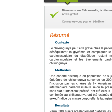
Bienvenue sur EM-consulte, la référen
Article gratuit.
Connectez-vous pour en bénéficier!
Résumé
Contexte
Le chikungunya peut être grave chez le patie
déséquilibrer la glycémie et compliquer le
cardiovasculaire du diabétique restent m
cardiovasculaire et les évènements card
chikungunya.
Méthodes
Une cohorte historique en population de su
épidémie de chikungunya survenue en 2005-2
l'inclusion par les critères de l’« America
intermédiaire cardiovasculaire selon la prés
sans statut infectieux précisé ont été exclus.
confirmée au chikungunya ont été estimés d
sexe, l'indice de masse corporelle, le tabagism
Résultats
Parmi 380 sujets préalablement diabétiques, 