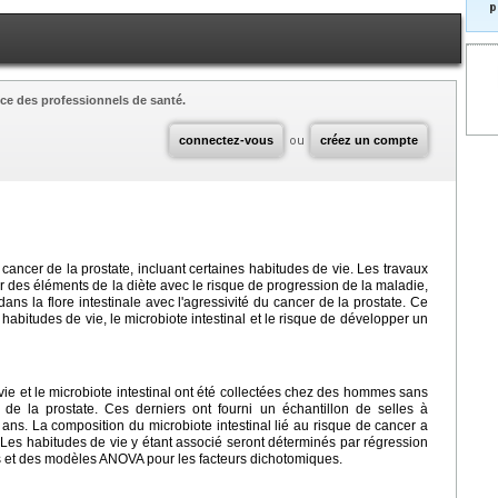
p
ce des professionnels de santé.
connectez-vous
ou
créez un compte
cancer de la prostate, incluant certaines habitudes de vie. Les travaux
r des éléments de la diète avec le risque de progression de la maladie,
ans la flore intestinale avec l'agressivité du cancer de la prostate. Ce
s habitudes de vie, le microbiote intestinal et le risque de développer un
ie et le microbiote intestinal ont été collectées chez des hommes sans
 de la prostate. Ces derniers ont fourni un échantillon de selles à
7 ans. La composition du microbiote intestinal lié au risque de cancer a
Les habitudes de vie y étant associé seront déterminés par régression
nus et des modèles ANOVA pour les facteurs dichotomiques.