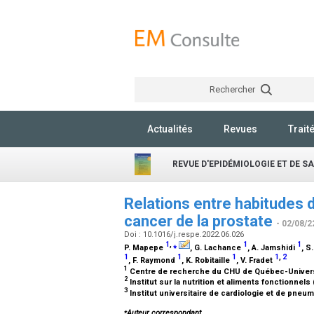
Rechercher
Actualités
Revues
Trait
REVUE D'EPIDÉMIOLOGIE ET DE S
Relations entre habitudes d
cancer de la prostate
- 02/08/2
Doi : 10.1016/j.respe.2022.06.026
1
,
⁎
1
1
P. Mapepe
, G. Lachance
, A. Jamshidi
, S
1
1
1
1
,
2
, F. Raymond
, K. Robitaille
, V. Fradet
1
Centre de recherche du CHU de Québec-Univers
2
Institut sur la nutrition et aliments fonctionnel
3
Institut universitaire de cardiologie et de pn
⁎
Auteur correspondant