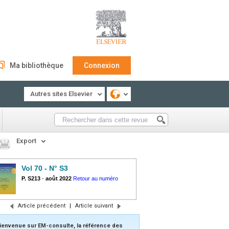
Ma bibliothèque
Connexion
Autres sites Elsevier
Export
Vol 70 - N° S3
P. S213
-
août 2022
Retour au numéro
Article précédent
|
Article suivant
ienvenue sur EM-consulte, la référence des