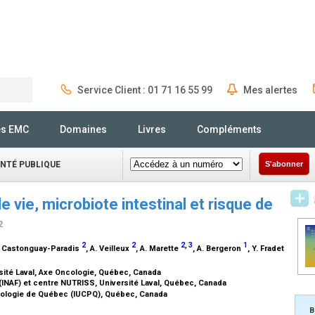
Service Client : 01 71 16 55 99
Mes alertes
Rechercher
és EMC
Domaines
Livres
Compléments
ANTÉ PUBLIQUE
S'abonner
e vie, microbiote intestinal et risque de
2
2
2
2
,
3
1
. Castonguay-Paradis
, A. Veilleux
, A. Marette
, A. Bergeron
, Y. Fradet
ité Laval, Axe Oncologie, Québec, Canada
s (INAF) et centre NUTRISS, Université Laval, Québec, Canada
eumologie de Québec (IUCPQ), Québec, Canada
B