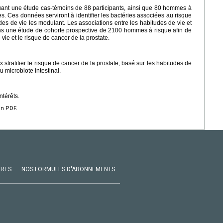
uant une étude cas-témoins de 88 participants, ainsi que 80 hommes à
es. Ces données serviront à identifier les bactéries associées au risque
des de vie les modulant. Les associations entre les habitudes de vie et
ans une étude de cohorte prospective de 2100 hommes à risque afin de
 vie et le risque de cancer de la prostate.
 stratifier le risque de cancer de la prostate, basé sur les habitudes de
 microbiote intestinal.
ntérêts.
en PDF.
VRES
NOS FORMULES D'ABONNEMENTS